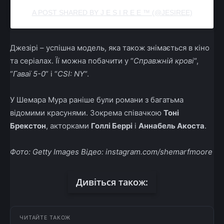
A POST SHARED BY J E S I R E E ™ (@JESIREE)
Джезірі – успішна модель, яка також знімається в кіно
та серіалах. Її можна побачити у “
Справжній крові
“,
“
Гаваї 5-0
” і “
CSI: NY
“.
У Шемара Мура раніше були романи з багатьма
відомими красунями. Зокрема співачкою
Тоні
Брекстон
, акторками
Голлі Беррі
і
Аннабель Акоста
.
Фото: Getty Images Відео: instagram.com/shemarfmoore
Дивіться також:
ЧИТАЙТЕ ТАКОЖ