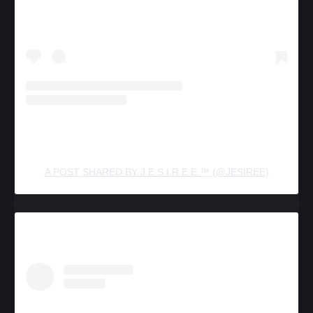
A POST SHARED BY J E S I R E E ™ (@JESIREE)