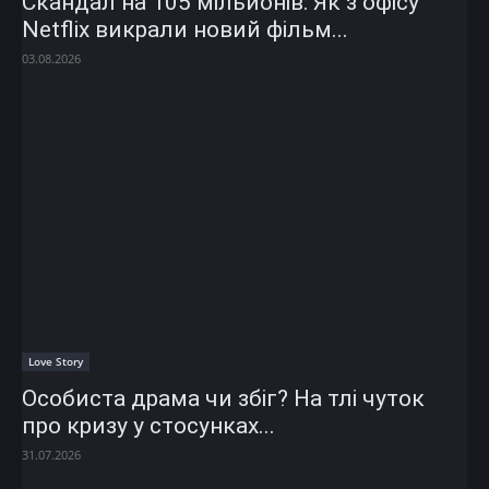
Скандал на 105 мільйонів: Як з офісу
Netflix викрали новий фільм...
03.08.2026
Love Story
Особиста драма чи збіг? На тлі чуток
про кризу у стосунках...
31.07.2026