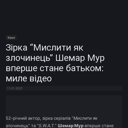
Зірки
Зірка “Мислити як
злочинець” Шемар Мур
вперше стане батьком:
миле відео
11.01.2023
Facebook
X
Telegram
Copy U
52-річний актор, зірка серіалів “
Мислити як
злочинець
” та “
S.W.A.T.
”
Шемар Мур
вперше стане