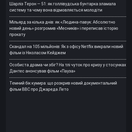
Шарліз Терон — 51: як голлівудська бунтарка зламала
систему та чому вона відмовляється молодіти
Мільярд за кілька днів: як «Людина-павук: Абсолютно
новий день» розгромив «Месників» і переписав історію
прокату
Скандал на 105 мільйонів: Як з офісу Netflix викрали новий
фільм із Ніколасом Кейджем
Особиста драма чи збіг? На тлі чуток про кризу у стосунках
Дантес анонсував фільм «Пауза»
Темний бік кумира: що розкрив новий документальний
фільм ВВС про Джареда Лето