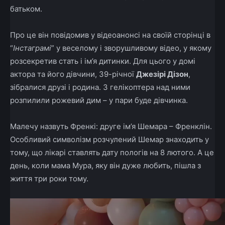
батьком.
Про це він повідомив у відеоанонсі на своїй сторінці в
“
Інстаграмі
” у веселому і зворушливому відео, у якому
розсекретив стать і ім’я дитинки. Для цього у домі
актора та його дівчини, 39-річної
Джезірі Дізон
,
зібралися друзі і родина. З гелікоптера над ними
розпилили рожевий дим – у пари буде дівчинка.
Малечу назвуть Френкі: друге ім’я Шемара – Френклін.
Особливий символізм розчулений Шемар знаходить у
тому, що лікарі ставлять дату пологів на 8 лютого. А це
день, коли мама Мура, яку він дуже любить, пішла з
життя три роки тому.