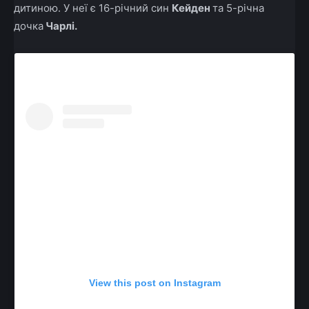
дитиною. У неї є 16-річний син
Кейден
та 5-річна
дочка
Чарлі.
View this post on Instagram