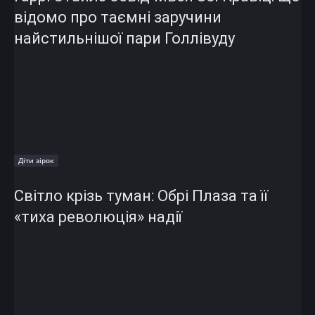
відомо про таємні заручини
найстильнішої пари Голлівуду
Діти зірок
Світло крізь туман: Обрі Плаза та її
«тиха революція» надії