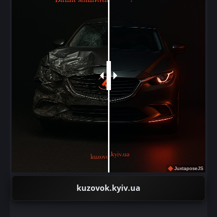
JuxtaposeJS
kuzovok.kyiv.ua