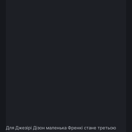
Для Джезірі Дізон маленька Френкі стане третьою