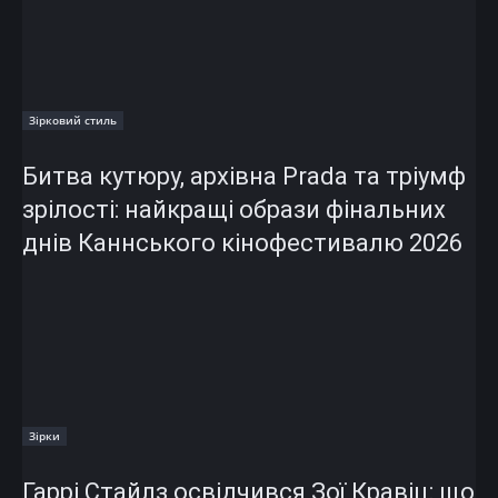
Зірковий стиль
Битва кутюру, архівна Prada та тріумф
зрілості: найкращі образи фінальних
днів Каннського кінофестивалю 2026
Зірки
Гаррі Стайлз освідчився Зої Кравіц: що