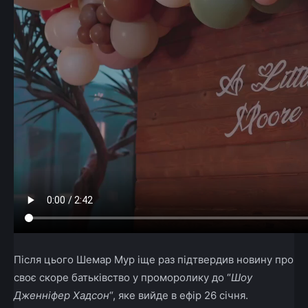
Після цього Шемар Мур іще раз підтвердив новину про
своє скоре батьківство у проморолику до
“
Шоу
Дженніфер Хадсон
“, яке вийде в ефір 26 січня.