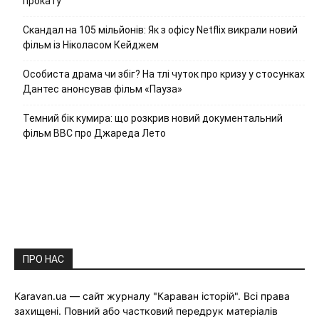
прокату
Скандал на 105 мільйонів: Як з офісу Netflix викрали новий
фільм із Ніколасом Кейджем
Особиста драма чи збіг? На тлі чуток про кризу у стосунках
Дантес анонсував фільм «Пауза»
Темний бік кумира: що розкрив новий документальний
фільм ВВС про Джареда Лето
ПРО НАС
Karavan.ua — сайт журналу "Караван історій". Всі права
захищені. Повний або частковий передрук матеріалів