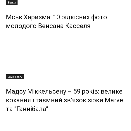
Зірки
Мсьє Харизма: 10 рідкісних фото
молодого Венсана Касселя
Love Story
Мадсу Міккельсену – 59 років: велике
кохання і таємний зв’язок зірки Marvel
та “Ганнібала”