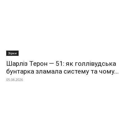
Зірки
Шарліз Терон — 51: як голлівудська
бунтарка зламала систему та чому...
05.08.2026