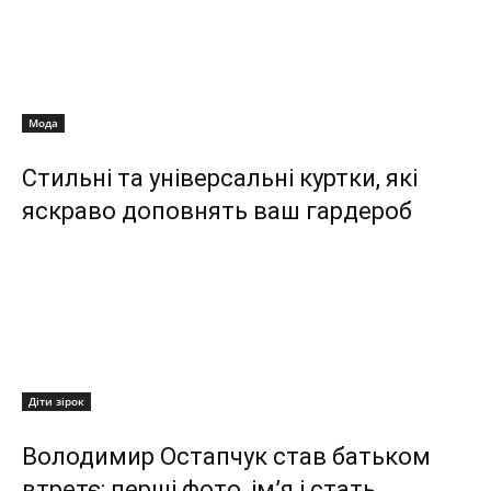
Мода
Стильні та універсальні куртки, які
яскраво доповнять ваш гардероб
Діти зірок
Володимир Остапчук став батьком
втретє: перші фото, ім’я і стать