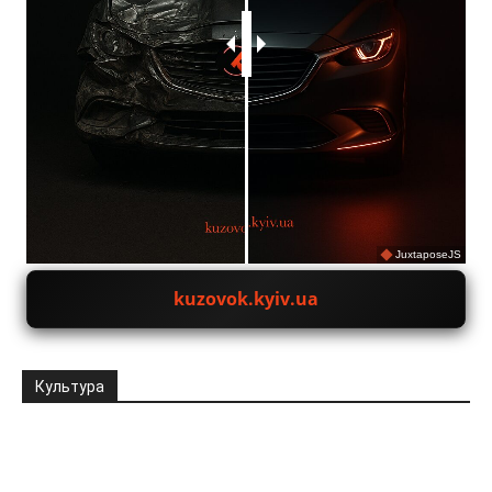
JuxtaposeJS
kuzovok.kyiv.ua
Культура