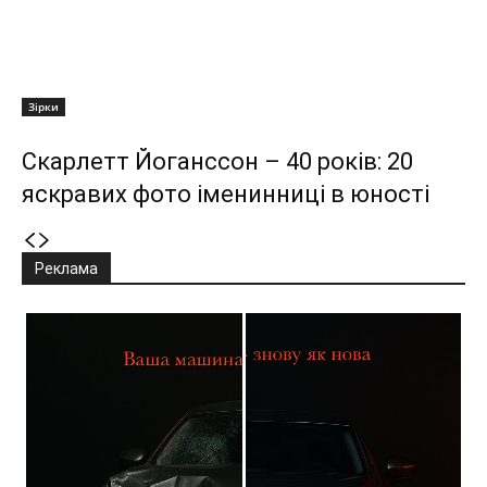
Зірки
Скарлетт Йоганссон – 40 років: 20
яскравих фото іменинниці в юності
Реклама