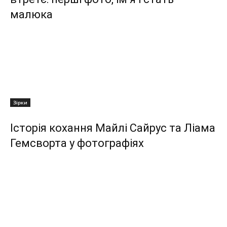
малюка
Зірки
Історія кохання Майлі Сайрус та Ліама
Гемсворта у фотографіях