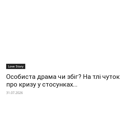
Love Story
Особиста драма чи збіг? На тлі чуток
про кризу у стосунках...
31.07.2026