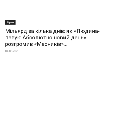
Зірки
Мільярд за кілька днів: як «Людина-
павук: Абсолютно новий день»
розгромив «Месників»...
04.08.2026