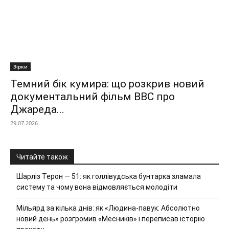
Зірки
Темний бік кумира: що розкрив новий
документальний фільм ВВС про
Джареда...
29.07.2026
Читайте також
Шарліз Терон — 51: як голлівудська бунтарка зламала
систему та чому вона відмовляється молодіти
Мільярд за кілька днів: як «Людина-павук: Абсолютно
новий день» розгромив «Месників» і переписав історію