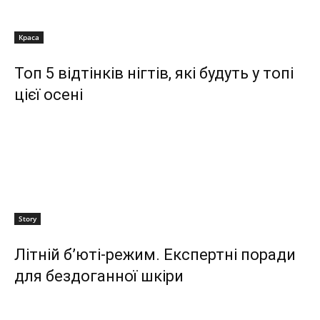
Краса
Топ 5 відтінків нігтів, які будуть у топі
цієї осені
Story
Літній б’юті-режим. Експертні поради
для бездоганної шкіри