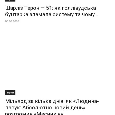
Шарліз Терон — 51: як голлівудська
бунтарка зламала систему та чому...
05.08.2026
Зірки
Мільярд за кілька днів: як «Людина-
павук: Абсолютно новий день»
розгромив «Месників»...