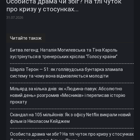
Особиста драма чи збіг? На тлі чуток
про кризу у стосунках...
31.07.2026
Читайте також
Битва легенд: Наталія Могилевська та Тіна Кароль
зустрінуться в тренерських кріслах “Голосу країни”
Шарліз Терон — 51: як голлівудська бунтарка зламала
систему та чому вона відмовляється молодіти
Мільярд за кілька днів: як «Людина-павук: Абсолютно
новий день» розгромив «Месників» і переписав історію
прокату
Скандал на 105 мільйонів: Як з офісу Netflix викрали новий
фільм із Ніколасом Кейджем
Особиста драма чи збіг? На тлі чуток про кризу у стосунках