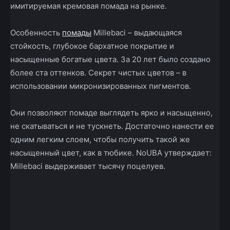
имитируемая кремовая помада на рынке.
Особенность
помады
Millebaci – выдающаяся
стойкость, глубокое бархатное покрытие и
насыщенные богатые цвета. За 20 лет было создано
более ста оттенков. Секрет чистых цветов – в
использовании микронизированных пигментов.
Они позволяют помаде выглядеть ярко и насыщенно,
не скатываться и не тускнеть. Достаточно нанести ее
одним легким слоем, чтобы получить такой же
насыщенный цвет, как в тюбике. NoUBA утверждает:
Millebaci выдерживает тысячу поцелуев.