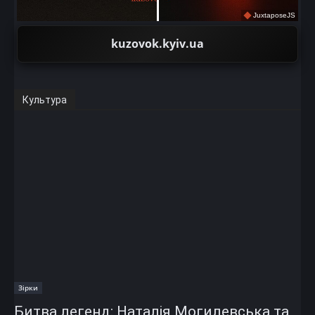
JuxtaposeJS
kuzovok.kyiv.ua
Культура
Зірки
Битва легенд: Наталія Могилевська та