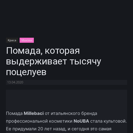
Краса
Макіяж
Помада, которая
выдерживает тысячу
поцелуев
13.04.2020
Facebook
X
Telegram
Copy U
Помада
Millebaci
от итальянского бренда
профессиональной косметики
NoUBA
стала культовой.
Ее придумали 20 лет назад, и сегодня это самая