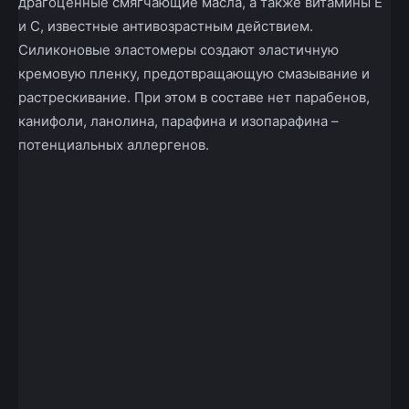
драгоценные смягчающие масла, а также витамины Е
и С, известные антивозрастным действием.
Силиконовые эластомеры создают эластичную
кремовую пленку, предотвращающую смазывание и
растрескивание. При этом в составе нет парабенов,
канифоли, ланолина, парафина и изопарафина –
потенциальных аллергенов.