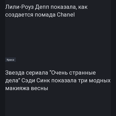
Лили-Роуз Депп показала, как
создается помада Chanel
Краса
Звезда сериала “Очень странные
дела” Сэди Синк показала три модных
макияжа весны