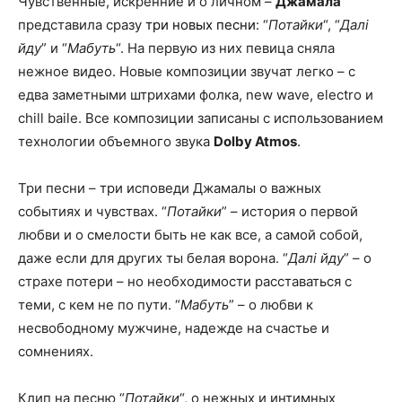
Чувственные, искренние и о личном –
Джамала
представила сразу
три новых песни
: “
Потайки
“, “
Далі
йду
” и “
Мабуть
“. На первую из них певица сняла
нежное видео. Новые композиции звучат легко – с
едва заметными штрихами фолка, new wave, electro и
chill baile. Все композиции записаны с использованием
технологии объемного звука
Dolby Atmos
.
Три песни – три исповеди Джамалы о важных
событиях и чувствах. “
Потайки
” – история о первой
любви и о смелости быть не как все, а самой собой,
даже если для других ты белая ворона. “
Далі йду
” – о
страхе потери – но необходимости расставаться с
теми, с кем не по пути. “
Мабуть
” – о любви к
несвободному мужчине, надежде на счастье и
сомнениях.
Клип на песню “
Потайки
“, о нежных и интимных