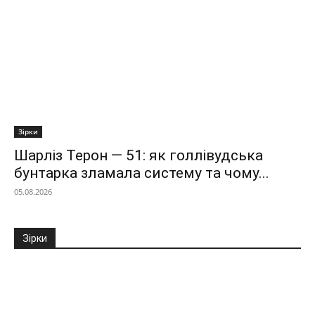
Зірки
Шарліз Терон — 51: як голлівудська
бунтарка зламала систему та чому...
05.08.2026
Зірки