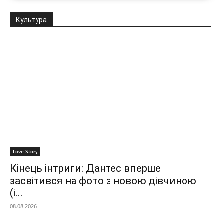
Культура
Love Story
Кінець інтриги: Дантес вперше
засвітився на фото з новою дівчиною
(і...
08.08.2026