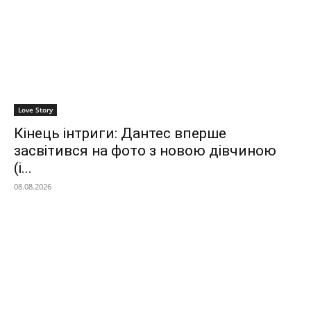
Love Story
Кінець інтриги: Дантес вперше
засвітився на фото з новою дівчиною
(і...
08.08.2026