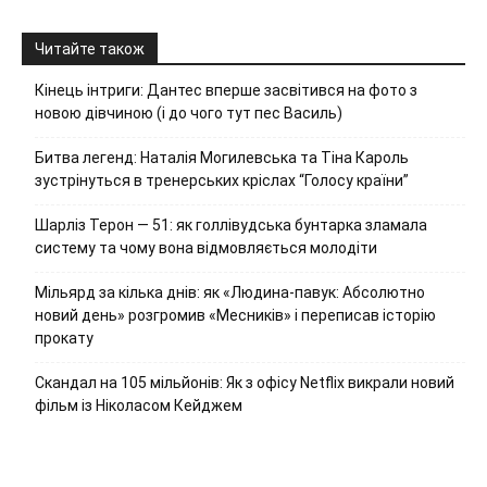
Читайте також
Кінець інтриги: Дантес вперше засвітився на фото з
новою дівчиною (і до чого тут пес Василь)
Битва легенд: Наталія Могилевська та Тіна Кароль
зустрінуться в тренерських кріслах “Голосу країни”
Шарліз Терон — 51: як голлівудська бунтарка зламала
систему та чому вона відмовляється молодіти
Мільярд за кілька днів: як «Людина-павук: Абсолютно
новий день» розгромив «Месників» і переписав історію
прокату
Скандал на 105 мільйонів: Як з офісу Netflix викрали новий
фільм із Ніколасом Кейджем