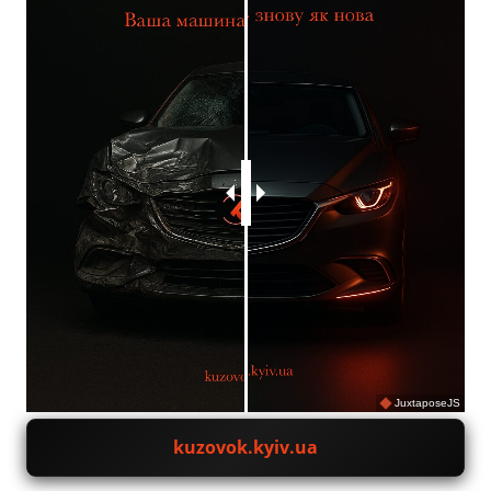
JuxtaposeJS
kuzovok.kyiv.ua