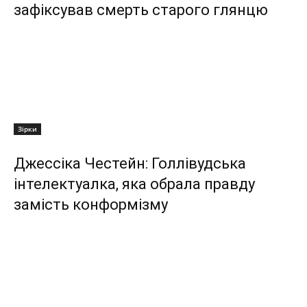
зафіксував смерть старого глянцю
Зірки
Джессіка Честейн: Голлівудська
інтелектуалка, яка обрала правду
замість конформізму