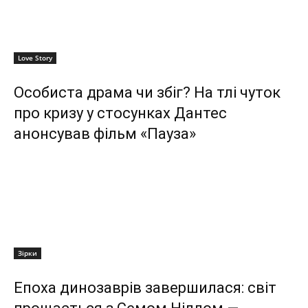
Love Story
Особиста драма чи збіг? На тлі чуток
про кризу у стосунках Дантес
анонсував фільм «Пауза»
Зірки
Епоха динозаврів завершилася: світ