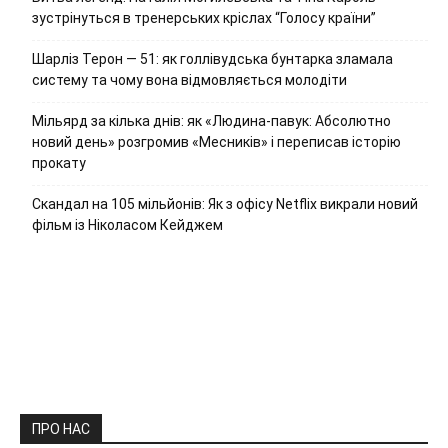
зустрінуться в тренерських кріслах “Голосу країни”
Шарліз Терон — 51: як голлівудська бунтарка зламала
систему та чому вона відмовляється молодіти
Мільярд за кілька днів: як «Людина-павук: Абсолютно
новий день» розгромив «Месників» і переписав історію
прокату
Скандал на 105 мільйонів: Як з офісу Netflix викрали новий
фільм із Ніколасом Кейджем
ПРО НАС