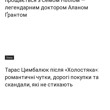
прощається з Семом Ніллом —
легендарним доктором Аланом
Ґрантом
Story
Тарас Цимбалюк після «Холостяка»:
романтичні чутки, дорогі покупки та
скандали, які не стихають