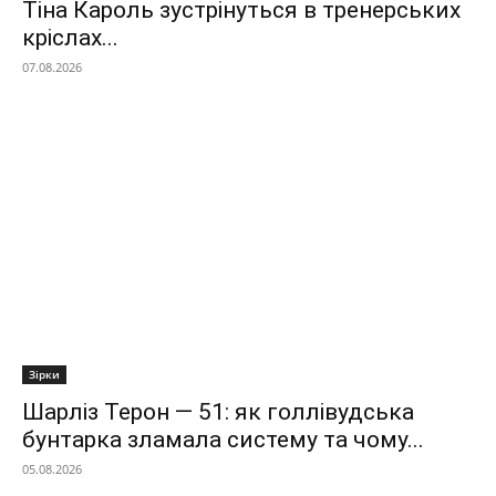
Тіна Кароль зустрінуться в тренерських
кріслах...
07.08.2026
Зірки
Шарліз Терон — 51: як голлівудська
бунтарка зламала систему та чому...
05.08.2026