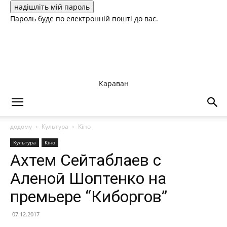
Пароль буде по електронній пошті до вас.
Караван
додому
Культура
Кіно
Культура
Кіно
Ахтем Сейтаблаев с
Аленой Шоптенко на
премьере “Киборгов”
07.12.2017