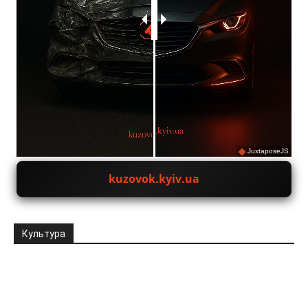
JuxtaposeJS
kuzovok.kyiv.ua
Культура