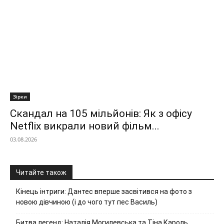
Зірки
Скандал на 105 мільйонів: Як з офісу
Netflix викрали новий фільм...
03.08.2026
Читайте також
Кінець інтриги: Дантес вперше засвітився на фото з
новою дівчиною (і до чого тут пес Василь)
Битва легенд: Наталія Могилевська та Тіна Кароль