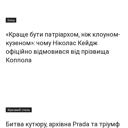
Story
«Краще бути патріархом, ніж клоуном-
кузеном»: чому Ніколас Кейдж
офіційно відмовився від прізвища
Коппола
Зірковий стиль
Битва кутюру, архівна Prada та тріумф