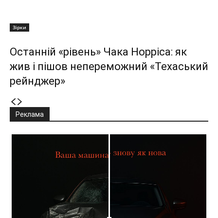
Зірки
Останній «рівень» Чака Норріса: як
жив і пішов непереможний «Техаський
рейнджер»
Реклама