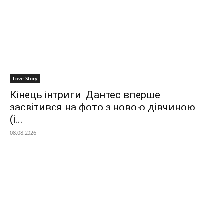
Love Story
Кінець інтриги: Дантес вперше
засвітився на фото з новою дівчиною
(і...
08.08.2026