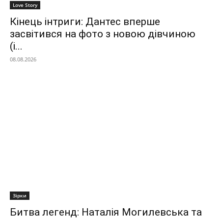
Love Story
Кінець інтриги: Дантес вперше
засвітився на фото з новою дівчиною
(і...
08.08.2026
Зірки
Битва легенд: Наталія Могилевська та