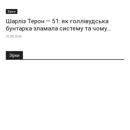
Зірки
Шарліз Терон — 51: як голлівудська
бунтарка зламала систему та чому...
05.08.2026
Зірки