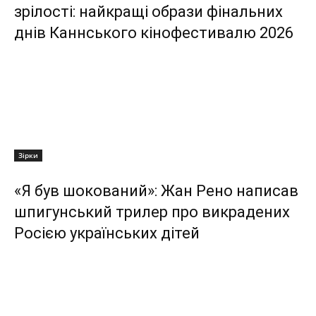
зрілості: найкращі образи фінальних
днів Каннського кінофестивалю 2026
Зірки
«Я був шокований»: Жан Рено написав
шпигунський трилер про викрадених
Росією українських дітей