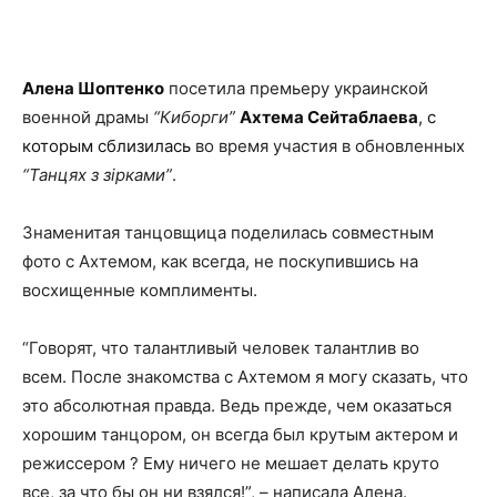
Facebook
X
Telegram
Copy U
Алена Шоптенко
посетила премьеру украинской
военной драмы
“Киборги”
Ахтема Сейтаблаева
, с
которым сблизилась
во время участия в обновленных
“Танцях з зірками”
.
Знаменитая танцовщица поделилась совместным
фото с Ахтемом, как всегда, не поскупившись на
восхищенные комплименты.
“Говорят, что талантливый человек талантлив во
всем. После знакомства с Ахтемом я могу сказать, что
это абсолютная правда. Ведь прежде, чем оказаться
хорошим танцором, он всегда был крутым актером и
режиссером ? Ему ничего не мешает делать круто
все, за что бы он ни взялся!”, – написала Алена.