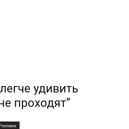
легче удивить
не проходят”
Реклама