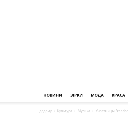
НОВИНИ
ЗІРКИ
МОДА
КРАСА
додому
Культура
Музика
Участницы Freedom