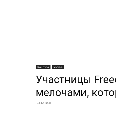
Культура
Музика
Участницы Free
мелочами, кото
23.12.2020
Facebook
X
Telegram