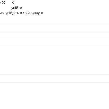
увійти
о! увійдіть в свій аккаунт