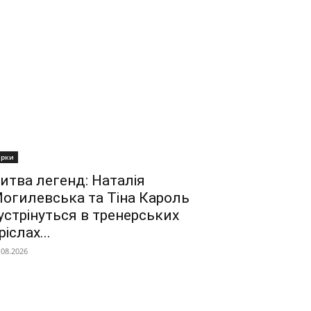
ірки
итва легенд: Наталія
огилевська та Тіна Кароль
устрінуться в тренерських
ріслах...
.08.2026