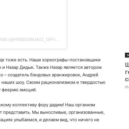
ПУБЛИКАЦИЯ ОТ FREEDOM JAZZ GIRLS BAND (@FREEDOMJAZZ_OFFICIAL)
З
нде тоже есть. Наши хореографы-постановщики
Ш
 и Назар Дидык. Также Назар является автором
г
о – создатель бэндовых аранжировок, Андрей
с
и наших шоу. Своим рационализмом и твердостью
05
у феерию эмоций.
кому коллективу фору дадим! Наш организм
т представить. Мы выносливые, организованные,
ациях улыбаемся, и делаем вид, что ничего не