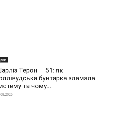
ірки
арліз Терон — 51: як
оллівудська бунтарка зламала
истему та чому...
.08.2026