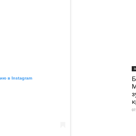
З
Б
ию в Instagram
М
з
к
07