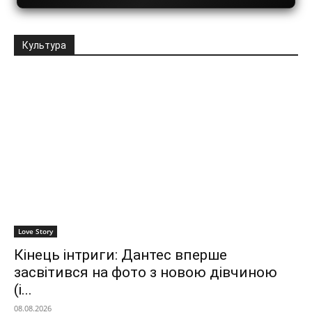
Культура
Love Story
Кінець інтриги: Дантес вперше
засвітився на фото з новою дівчиною
(і...
08.08.2026