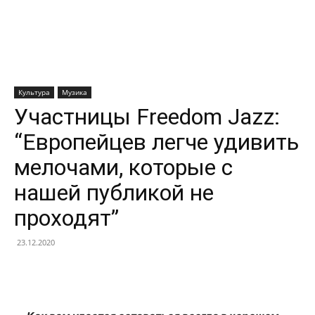
Культура
Музика
Участницы Freedom Jazz:
“Европейцев легче удивить
мелочами, которые с
нашей публикой не
проходят”
23.12.2020
Facebook
X
Telegram
Copy U