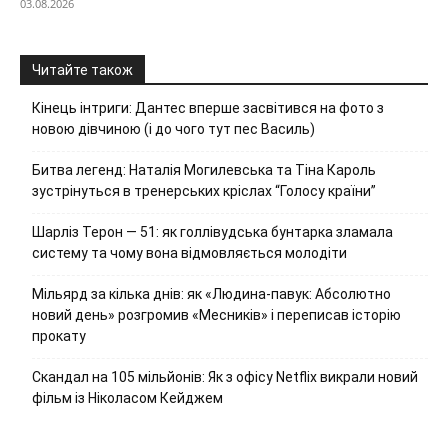
03.08.2026
Читайте також
Кінець інтриги: Дантес вперше засвітився на фото з
новою дівчиною (і до чого тут пес Василь)
Битва легенд: Наталія Могилевська та Тіна Кароль
зустрінуться в тренерських кріслах “Голосу країни”
Шарліз Терон — 51: як голлівудська бунтарка зламала
систему та чому вона відмовляється молодіти
Мільярд за кілька днів: як «Людина-павук: Абсолютно
новий день» розгромив «Месників» і переписав історію
прокату
Скандал на 105 мільйонів: Як з офісу Netflix викрали новий
фільм із Ніколасом Кейджем