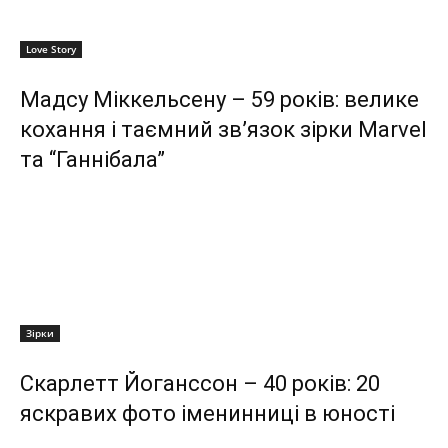
Love Story
Мадсу Міккельсену – 59 років: велике
кохання і таємний зв’язок зірки Marvel
та “Ганнібала”
Зірки
Скарлетт Йоганссон – 40 років: 20
яскравих фото іменинниці в юності