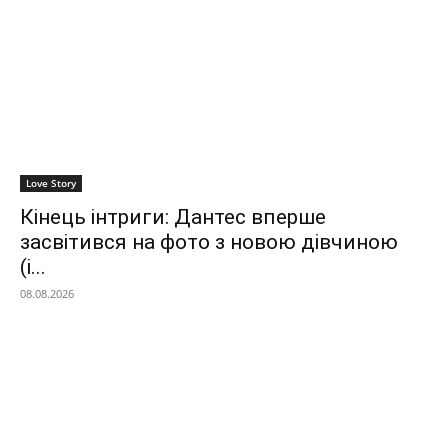
Love Story
Кінець інтриги: Дантес вперше
засвітився на фото з новою дівчиною
(і...
08.08.2026