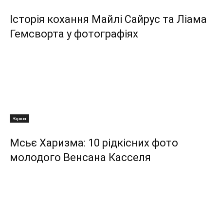
Історія кохання Майлі Сайрус та Ліама
Гемсворта у фотографіях
Зірки
Мсьє Харизма: 10 рідкісних фото
молодого Венсана Касселя