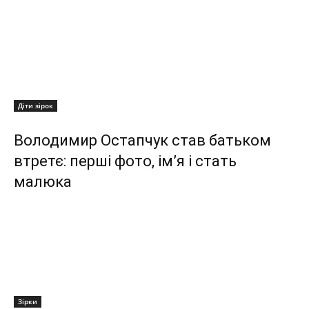
Діти зірок
Володимир Остапчук став батьком
втретє: перші фото, ім’я і стать
малюка
Зірки