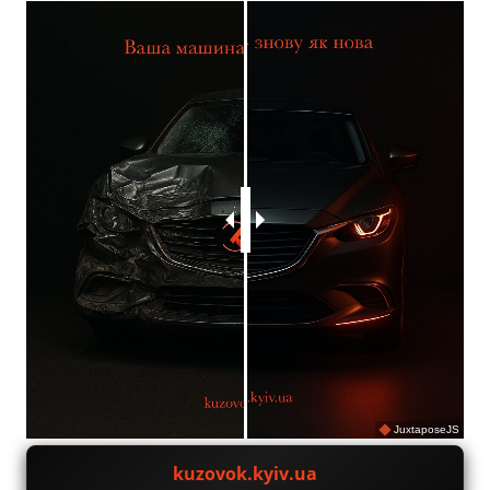
JuxtaposeJS
kuzovok.kyiv.ua