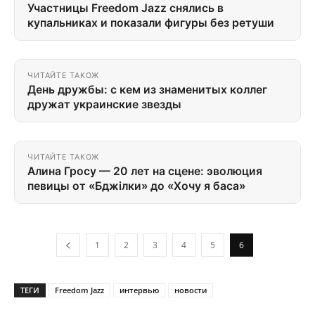
Участницы Freedom Jazz снялись в
купальниках и показали фигуры без ретуши
ЧИТАЙТЕ ТАКОЖ
День дружбы: с кем из знаменитых коллег
дружат украинские звезды
ЧИТАЙТЕ ТАКОЖ
Алина Гросу — 20 лет на сцене: эволюция
певицы от «Бджілки» до «Хочу я баса»
1
2
3
4
5
6
ТЕГИ
Freedom Jazz
интервью
новости