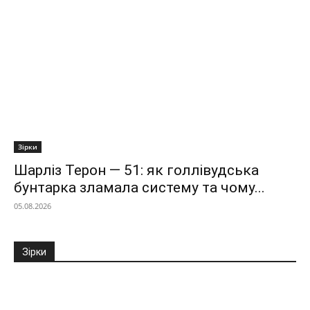
Зірки
Шарліз Терон — 51: як голлівудська
бунтарка зламала систему та чому...
05.08.2026
Зірки