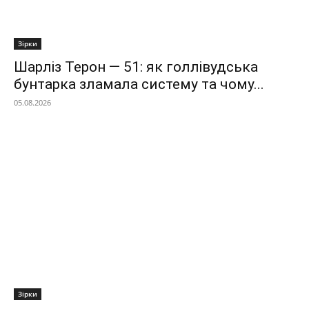
Зірки
Шарліз Терон — 51: як голлівудська
бунтарка зламала систему та чому...
05.08.2026
Зірки