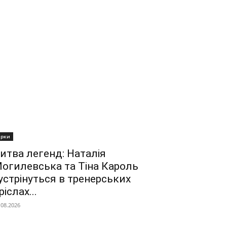
ірки
итва легенд: Наталія
огилевська та Тіна Кароль
устрінуться в тренерських
ріслах...
.08.2026