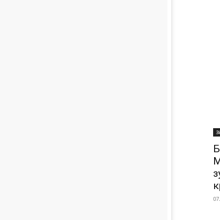
З
Б
М
з
к
07