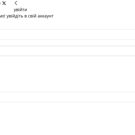
увійти
о! увійдіть в свій аккаунт