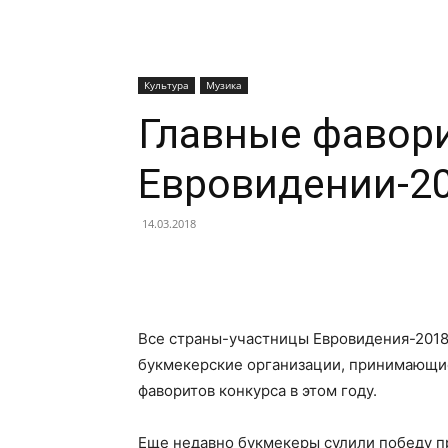
Культура
Музика
Главные фавор
Евровидении-2
14.03.2018
Facebook
X
Telegram
Все страны-участницы Евровидения-2018
букмекерские организации, принимающие
фаворитов конкурса в этом году.
Еще недавно букмекеры сулили победу п