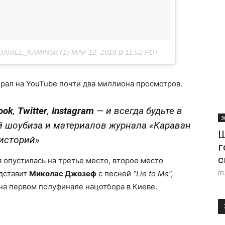
DANIEL_KAMINSKY1)
МАР 12, 2018 В 11:52 PDT
брал на YouTube почти два миллиона просмотров.
ook
,
Twitter
,
Instagram
—
и всегда будьте в
З
й шоубиза и материалов журнала «Караван
Ш
историй»
г
с
 опустилась на третье место, второе место
едставит
Миколас Джозеф
с песней
“Lie to Me”,
05
на первом полуфинале нацотбора в Киеве.