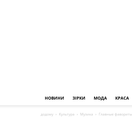
НОВИНИ
ЗІРКИ
МОДА
КРАСА
додому
Культура
Музика
Главные фавориты