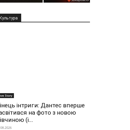
Культура
ove Story
інець інтриги: Дантес вперше
асвітився на фото з новою
івчиною (і...
.08.2026