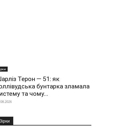
ірки
арліз Терон — 51: як
оллівудська бунтарка зламала
истему та чому...
.08.2026
Зірки