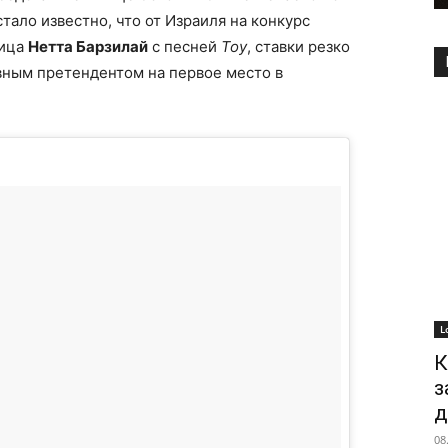
стало известно, что от Израиля на конкурс
вица
Нетта Барзилай
с песней
Toy
, ставки резко
вным претендентом на первое место в
L
К
з
д
08