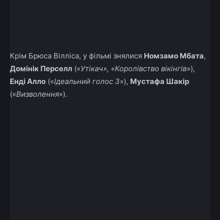
Крім Брюса Вілліса, у фільмі знялися
Номзамо Мбата
,
Домінік Перселл
(«
Утікач», «Королівство вікінгів
»),
Енді Алло
(«
Ідеальний голос 3
»),
Мустафа Шакір
(«
Визволення
»).