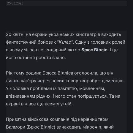
25.03.2023
Facebook
X
Telegram
Copy U
20 квітні на екрани українських кінотеатрів виходить
фантастичний бойовик “
Кілер
“. Одну з головних ролей
в ньому зіграв легендарний актор
Брюс Вілліс
. І це
його остання робота в кіно.
Рік тому родина Брюса Вілліса оголосила, що він
лишає кар’єру через невиліковну хворобу – деменцію.
У чоловіка проблеми із пам’яттю, мовленням,
впізнаванням рідних, і його стан погіршується. Та на
екрані він все ще всемогутній.
Приватна військова компанія під керівництвом
Валмори (Брюс Вілліс) винаходить мікрочіп, який