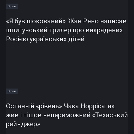
Зірки
«Я був шокований»: Жан Рено написав
шпигунський трилер про викрадених
Росією українських дітей
Зірки
Останній «рівень» Чака Норріса: як
жив і пішов непереможний «Техаський
рейнджер»