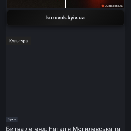
JuxtaposeJS
kuzovok.kyiv.ua
Культура
Зірки
Битва легенд: Наталія Могилевська та