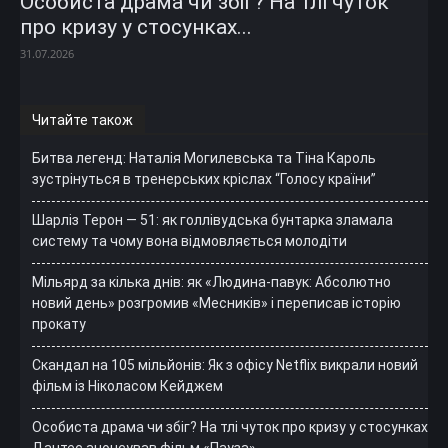
Особиста драма чи збіг? На тлі чуток
про кризу у стосунках...
31.07.2026
Читайте також
Битва легенд: Наталія Могилевська та Тіна Кароль
зустрінуться в тренерських кріслах “Голосу країни”
Шарліз Терон — 51: як голлівудська бунтарка зламала
систему та чому вона відмовляється молодіти
Мільярд за кілька днів: як «Людина-павук: Абсолютно
новий день» розгромив «Месників» і переписав історію
прокату
Скандал на 105 мільйонів: Як з офісу Netflix викрали новий
фільм із Ніколасом Кейджем
Особиста драма чи збіг? На тлі чуток про кризу у стосунках
Дантес анонсував фільм «Пауза»