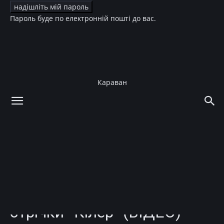
Пароль буде по електронній пошті до вас.
Караван
додому
Культура
Кіно
Культура
Кіно
Останній фільм Брюса
Вілліса: вийшов
український трейлер
стрічки “Кілер” (ВІДЕО)