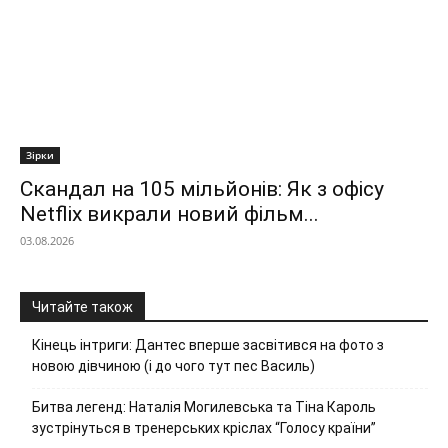
Зірки
Скандал на 105 мільйонів: Як з офісу
Netflix викрали новий фільм...
03.08.2026
Читайте також
Кінець інтриги: Дантес вперше засвітився на фото з
новою дівчиною (і до чого тут пес Василь)
Битва легенд: Наталія Могилевська та Тіна Кароль
зустрінуться в тренерських кріслах “Голосу країни”