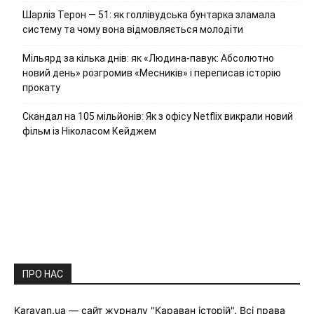
Шарліз Терон — 51: як голлівудська бунтарка зламала
систему та чому вона відмовляється молодіти
Мільярд за кілька днів: як «Людина-павук: Абсолютно
новий день» розгромив «Месників» і переписав історію
прокату
Скандал на 105 мільйонів: Як з офісу Netflix викрали новий
фільм із Ніколасом Кейджем
ПРО НАС
Karavan.ua — сайт журналу "Караван історій". Всі права