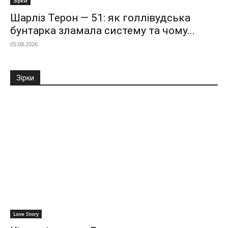
Зірки
Шарліз Терон — 51: як голлівудська
бунтарка зламала систему та чому...
05.08.2026
Зірки
Love Story