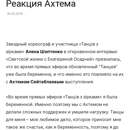
Реакция Ахтема
26.03.2018
Facebook
X
Telegram
Copy U
Звездный хореограф и участница
«Танців з
зірками»
Алена Шоптенко
в откровенном интервью
«Светской жизни с Екатериной Осадчей» призналась,
что во время прямых эфиров обновленный “Танцев”
уже была беременна, и что именно это повлияло на их
с
Ахтемом Сейтаблаевым
выступления.
«Во время прямых эфиров «Танців з зірками» я была
беременной. Именно поэтому мы с Ахтемом не
делали сложных поддержек и умшили нагрузку. Танцы
для меня – мое любимое дело, которое приносит мне
такое же счастье, как и беременность, поэтому
я до