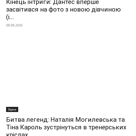
Кінець інтриги: Дантес вперше
засвітився на фото з новою дівчиною
(і...
08.08.2026
Зірки
Битва легенд: Наталія Могилевська та
Тіна Кароль зустрінуться в тренерських
кріслах...