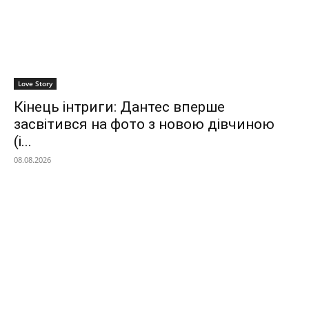
Love Story
Кінець інтриги: Дантес вперше
засвітився на фото з новою дівчиною
(і...
08.08.2026