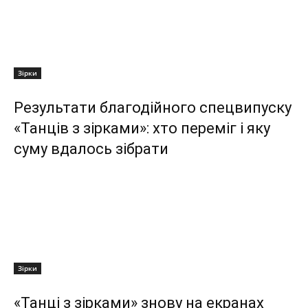
Зірки
Результати благодійного спецвипуску
«Танців з зірками»: хто переміг і яку
суму вдалось зібрати
Зірки
«Танці з зірками» знову на екранах