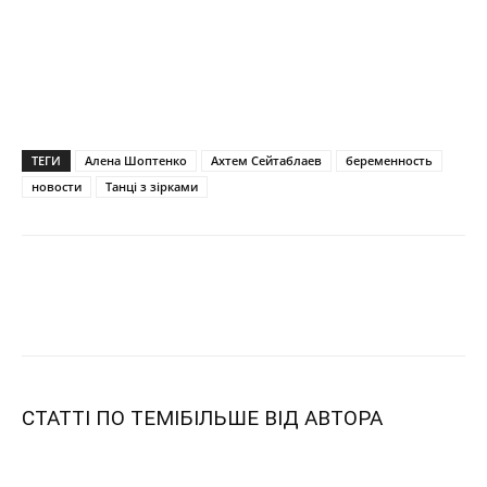
ТЕГИ
Алена Шоптенко
Ахтем Сейтаблаев
беременность
новости
Танці з зірками
СТАТТІ ПО ТЕМІ
БІЛЬШЕ ВІД АВТОРА