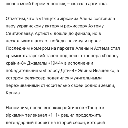
нюанс моей беременности», – сказала артистка.
Отметим, что в «Танцях з зірками» Алена составила
пару украинскому актеру и режиссеру Ахтему
Сеитаблаеву. Артисты дошли до финала, но в
нескольких шагах от победы покинули проект.
Последним номером на паркете Алены и Ахтема стал
крымскотатарский танец
под песню тренера «Голосу
країни-8» Джамалы «1944» в исполнении
победительницы «Голосу.Діти-4» Элины Иващенко, в
котором режиссер поделился мучительными
переживаниями относительно своей родной земли,
Крыма.
Напомним, после высоких рейтингов «Танців з
зірками» телеканал «1+1» решил продолжить
легендарный проект на второй сезон, который