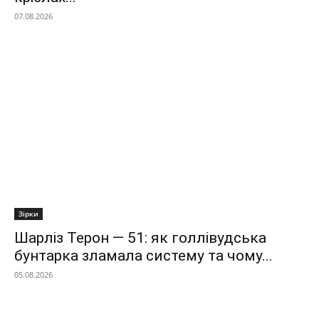
07.08.2026
Зірки
Шарліз Терон — 51: як голлівудська
бунтарка зламала систему та чому...
05.08.2026