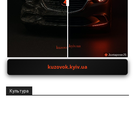
JuxtaposeJS
kuzovok.kyiv.ua
Культура