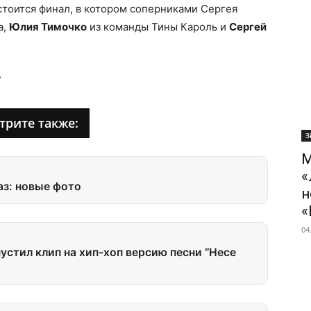
стоится финал, в котором соперниками Сергея
а,
Юлия Тимочко
из команды Тины Кароль и
Сергей
трите также:
З
М
«
аз: новые фото
н
«
04
устил клип на хип-хоп версию песни “Несе