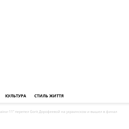
КУЛЬТУРА
СТИЛЬ ЖИТТЯ
раїни-11” перепел Gorit Дорофеевой на украинском и вышел в финал