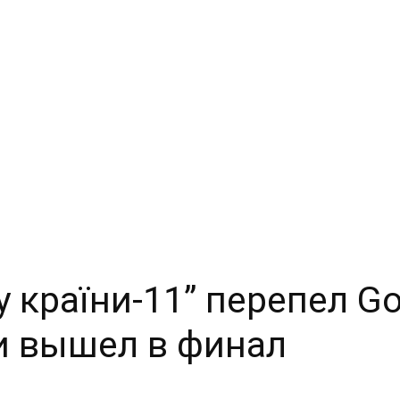
у країни-11” перепел G
и вышел в финал