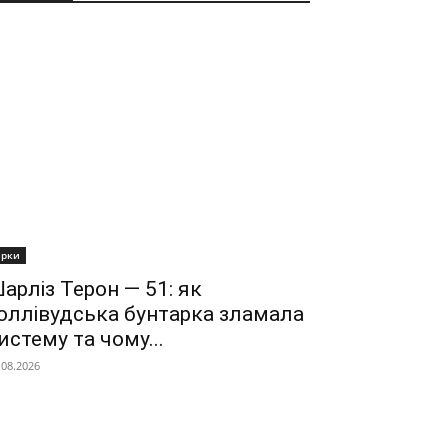
ірки
арліз Терон — 51: як
оллівудська бунтарка зламала
истему та чому...
.08.2026