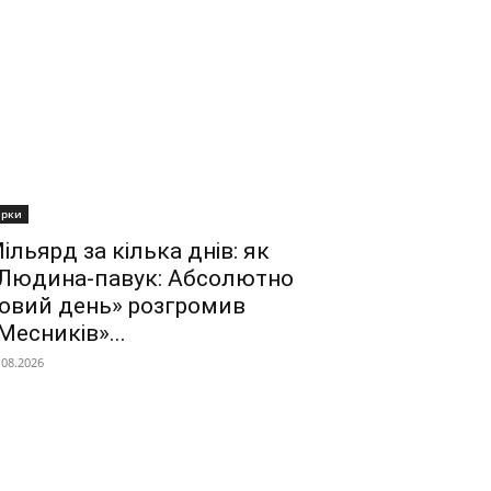
ірки
ільярд за кілька днів: як
Людина-павук: Абсолютно
овий день» розгромив
Месників»...
.08.2026