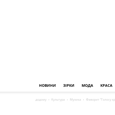
НОВИНИ
ЗІРКИ
МОДА
КРАСА
додому
Культура
Музика
Фаворит “Голосу к