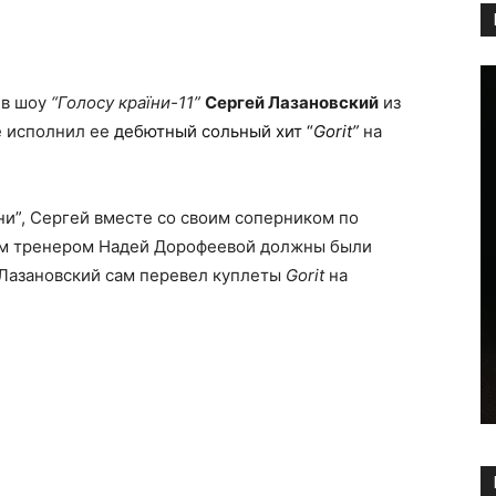
Copy URL
 в шоу
“Голосу країни-11”
Сергей Лазановский
из
 исполнил ее
дебютный сольный хит “
Gorit”
на
ни”, Сергей вместе со своим соперником по
ым тренером Надей Дорофеевой должны были
 Лазановский сам перевел куплеты
Gorit
на