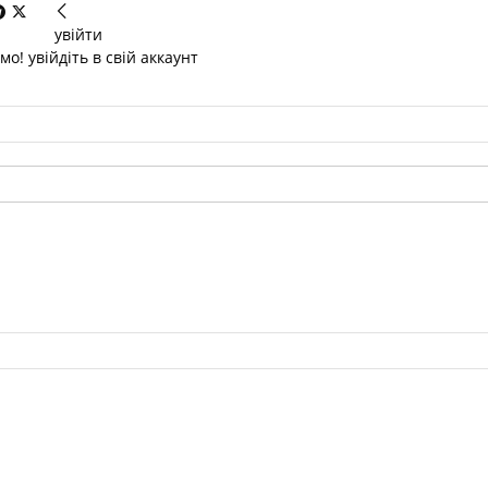
увійти
о! увійдіть в свій аккаунт