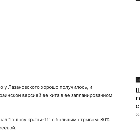
З
о у Лазановского хорошо получилось, и
Ш
раинской версией ее хита в ее запланированном
г
с
05
нал “Голосу країни-11” с большим отрывом: 80%
феевой.