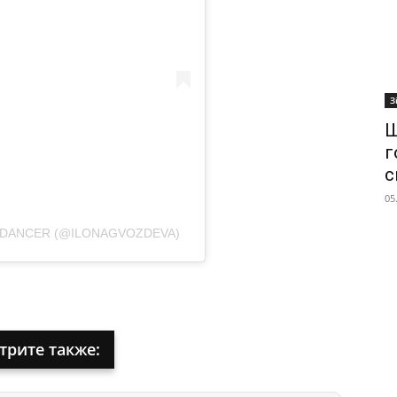
З
Ш
г
с
05
| DANCER (@ILONAGVOZDEVA)
трите также: