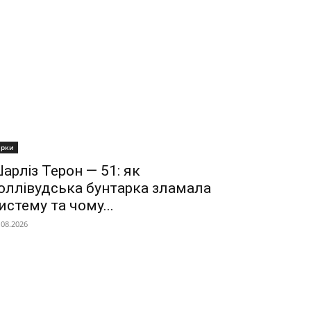
ірки
арліз Терон — 51: як
оллівудська бунтарка зламала
истему та чому...
.08.2026