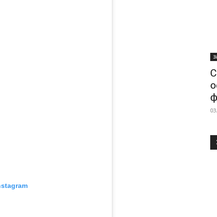
З
С
о
ф
03
nstagram