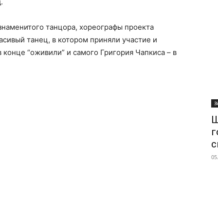
.
 знаменитого танцора, хореографы проекта
асивый танец, в котором приняли участие и
 конце “оживили” и самого Григория Чапкиса – в
З
Ш
г
с
05