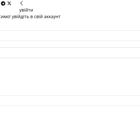
увійти
имо! увійдіть в свій аккаунт