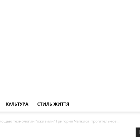
КУЛЬТУРА
СТИЛЬ ЖИТТЯ
омощью технологий “оживили” Григория Чапкиса: трогательное...