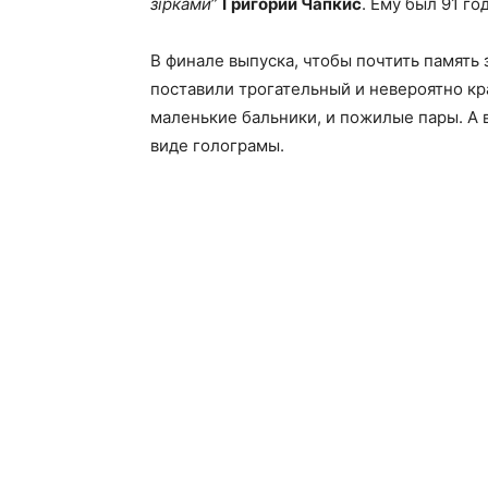
зірками
”
Григорий Чапкис
. Ему был 91 год
В финале выпуска, чтобы почтить память
поставили трогательный и невероятно кр
маленькие бальники, и пожилые пары. А в
виде голограмы.