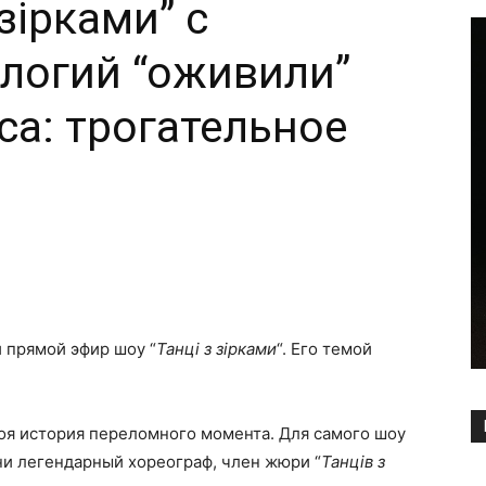
зірками” с
логий “оживили”
са: трогательное
Copy URL
й прямой эфир шоу “
Танці з зірками
“. Его темой
оя история переломного момента. Для самого шоу
зни легендарный хореограф, член жюри “
Танців з