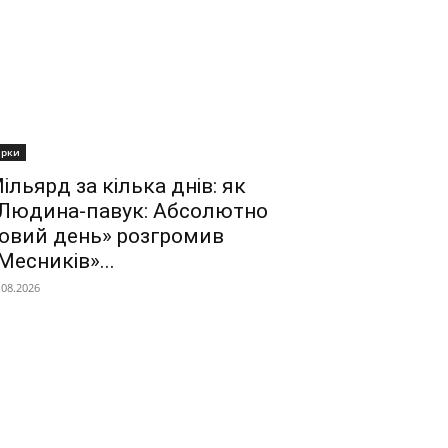
ірки
ільярд за кілька днів: як
Людина-павук: Абсолютно
овий день» розгромив
Месників»...
.08.2026