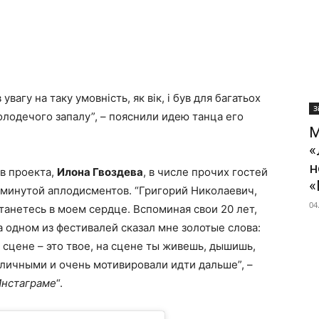
вагу на таку умовність, як вік, і був для багатьох
З
олодечого запалу”, – пояснили идею танца его
М
«
н
в проекта,
Илона Гвоздева
, в числе прочих гостей
«
 минутой аплодисментов. “
Григорий Николаевич,
04
танетесь в моем сердце. Вспоминая свои 20 лет,
одном из фестивалей сказал мне золотые слова:
 сцене – это твое, на сцене ты живешь, дышишь,
оличными и очень мотивировали идти дальше”, –
нстаграме
“.