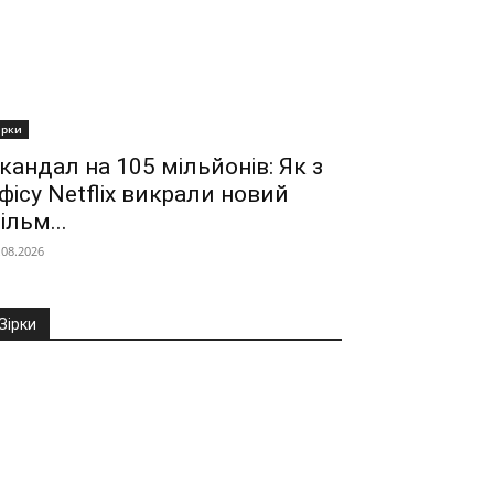
ірки
кандал на 105 мільйонів: Як з
фісу Netflix викрали новий
ільм...
.08.2026
Зірки