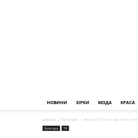
НОВИНИ
ЗІРКИ
МОДА
КРАСА
додому
Культура
На шоу “Танці з зірками” с п
Культура
ТБ