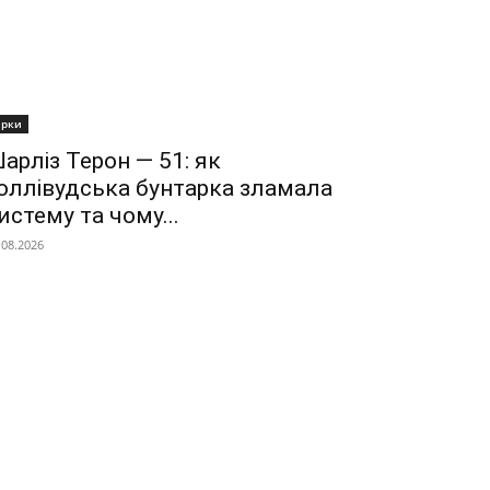
ірки
арліз Терон — 51: як
оллівудська бунтарка зламала
истему та чому...
.08.2026