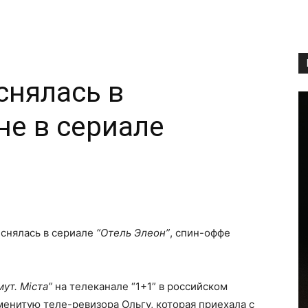
снялась в
не в сериале
Copy URL
снялась в сериале
“Отель Элеон”
, спин-оффе
ут. Міста”
на телеканале “1+1” в российском
менитую теле-ревизора Ольгу, которая приехала с