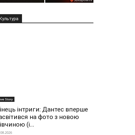
Культура
ove Story
інець інтриги: Дантес вперше
асвітився на фото з новою
івчиною (і...
.08.2026