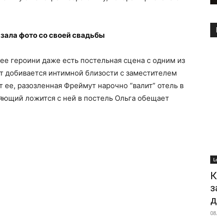
зала фото со своей свадьбы
 ее героини даже есть постельная сцена с одним из
т добивается интимной близости с заместителем
т ее, разозленная Фреймут нарочно “валит” отель в
ляющий ложится с ней в постель Ольга обещает
L
К
з
д
08