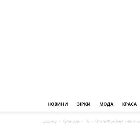
НОВИНИ
ЗІРКИ
МОДА
КРАСА
додому
Культура
ТБ
Ольга Фреймут снялась