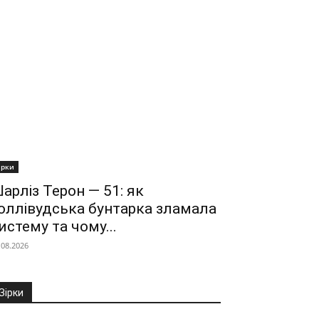
ірки
арліз Терон — 51: як
оллівудська бунтарка зламала
истему та чому...
.08.2026
Зірки