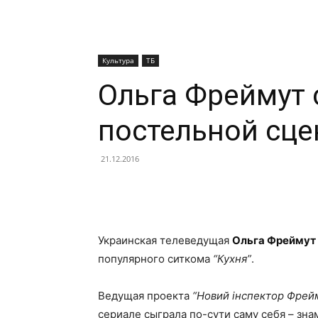
Культура
ТБ
Ольга Фреймут 
постельной сце
21.12.2016
Facebook
X
Telegram
Украинская телеведущая
Ольга Фреймут
популярного ситкома
“Кухня”
.
Ведущая проекта
“Новий інспектор Фрейм
сериале сыграла по-сути саму себя – зна