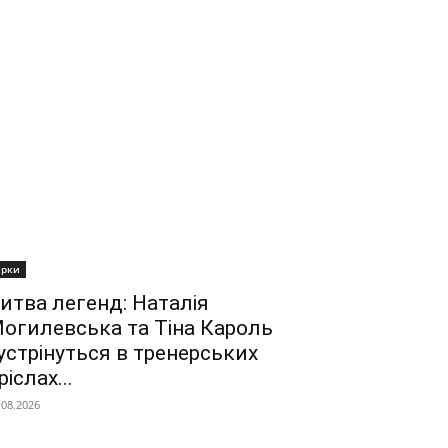
ірки
итва легенд: Наталія
огилевська та Тіна Кароль
устрінуться в тренерських
ріслах...
.08.2026