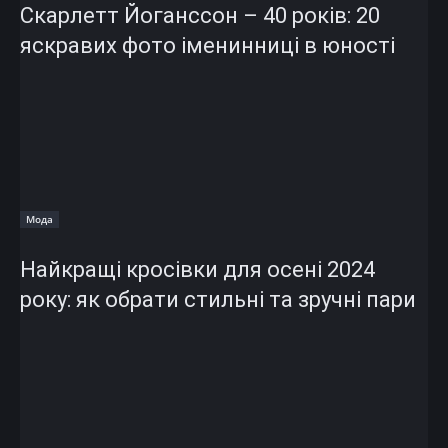
Скарлетт Йоганссон – 40 років: 20
яскравих фото іменинниці в юності
Мода
Найкращі кросівки для осені 2024
року: як обрати стильні та зручні пари