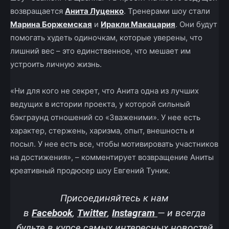
возвращается
Анита Луценко
. Тренерами шоу стали
Марина Боржемская
и
Иракли Макацария
. Они будут
помогать худеть одиночкам, которые уверены, что
лишний вес – это единственное, что мешает им
устроить личную жизнь.
«Ни для кого не секрет, что Анита одна из лучших
ведущих в истории проекта, у которой сильный
бэкграунд отношений со «Зваженими». У нее есть
характер, стержень, харизма, опыт, внешность и
посыл. У нее есть все, чтобы мотивировать участников
на достижения», – комментирует возвращение Аниты
креативный продюсер шоу Евгений Туник.
Присоединяйтесь к нам
в
Facebook
,
Twitter
,
Instagram
—
и всегда
будьте в курсе самых интересных новостей