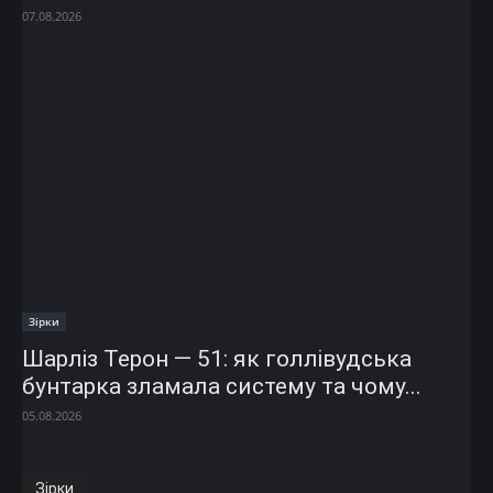
07.08.2026
Зірки
Шарліз Терон — 51: як голлівудська
бунтарка зламала систему та чому...
05.08.2026
Зірки