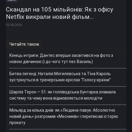
Скандал на 105 мільйонів: Як з офісу
Netflix викрали новий фільм...
03.08.2026
Читайте також
Кінець інтриги: Дантес вперше засвітився на фото з
новою дівчиною (і до чого тут пес Василь)
Битва легенд: Наталія Могилевська та Тіна Кароль
зустрінуться в тренерських кріслах “Голосу країни”
Шарліз Терон — 51: як голлівудська бунтарка зламала
систему та чому вона відмовляється молодіти
Мільярд за кілька днів: як «Людина-павук: Абсолютно
новий день» розгромив «Месників» і переписав історію
прокату