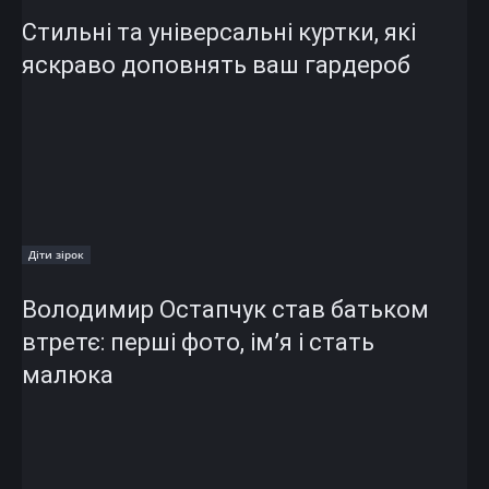
Стильні та універсальні куртки, які
яскраво доповнять ваш гардероб
Діти зірок
Володимир Остапчук став батьком
втретє: перші фото, ім’я і стать
малюка