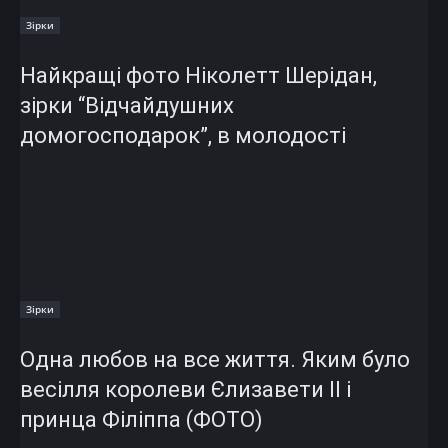
Зірки
Найкращі фото Ніколетт Шерідан,
зірки “Відчайдушних
домогосподарок”, в молодості
Зірки
Одна любов на все життя. Яким було
весілля королеви Єлизавети II і
принца Філіппа (ФОТО)