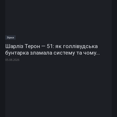
Зірки
Шарліз Терон — 51: як голлівудська
бунтарка зламала систему та чому...
05.08.2026