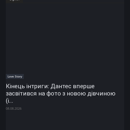
Love Story
Кінець інтриги: Дантес вперше
засвітився на фото з новою дівчиною
(і...
08.08.2026