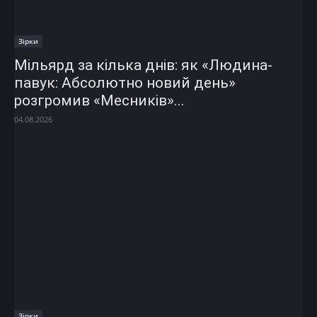
Зірки
Мільярд за кілька днів: як «Людина-
павук: Абсолютно новий день»
розгромив «Месників»...
04.08.2026
Зірки