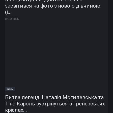
засвітився на фото з новою дівчиною
(і...
08.08.2026
Зірки
Битва легенд: Наталія Могилевська та
Тіна Кароль зустрінуться в тренерських
кріслах...