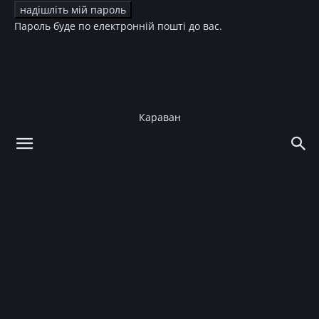
Пароль буде по електронній пошті до вас.
Караван
додому
Культура
ТБ