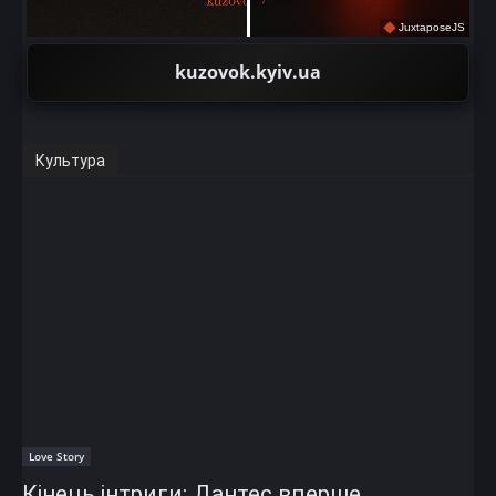
JuxtaposeJS
kuzovok.kyiv.ua
Культура
Love Story
Кінець інтриги: Дантес вперше