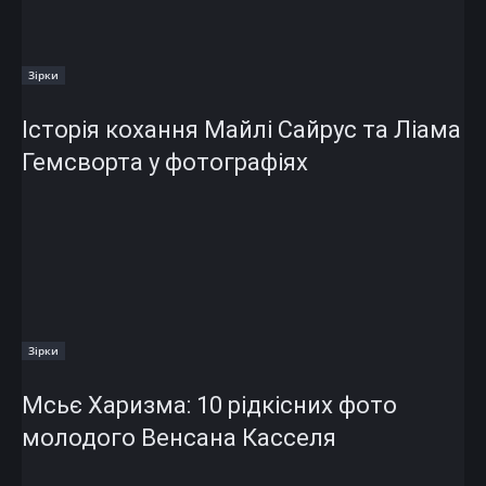
Зірки
Історія кохання Майлі Сайрус та Ліама
Гемсворта у фотографіях
Зірки
Мсьє Харизма: 10 рідкісних фото
молодого Венсана Касселя