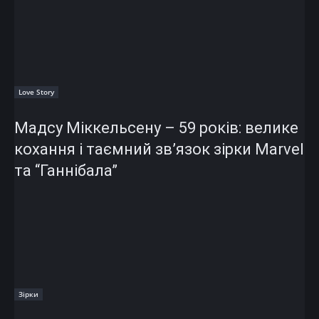
Love Story
Мадсу Міккельсену – 59 років: велике
кохання і таємний зв’язок зірки Marvel
та “Ганнібала”
Зірки