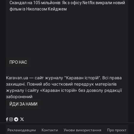
Скандал на 105 мільйонів: Як з офісу Netflix викрали новий
фільм із Ніколасом Кейджем
ПРО НАС
Karavan.ua — сайт журналу "Караван історій". Всі права
захищені. Повний або частковий передрук матеріалів
журналу і сайту «Караван історій» без дозволу редакції
заборонений
ЙДИ ЗА НАМИ
Рекламодавцям
Контакти
Умови використання
Про проєкт