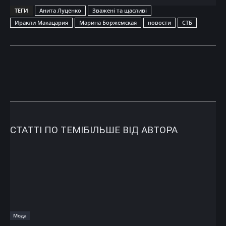
ТЕГИ
Анита Луценко
Зважені та щасливі
Иракли Макацария
Марина Боржемская
новости
СТБ
СТАТТІ ПО ТЕМІ
БІЛЬШЕ ВІД АВТОРА
Мода