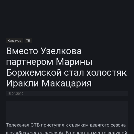
Культура
ТБ
Вместо Узелкова
партнером Марины
Боржемской стал холостяк
Иракли Макацария
15.04.2019
Facebook
X
Telegram
Copy U
Телеканал СТБ приступил к съемкам девятого сезона
шоу
«Зважені та щасливі»
. В проект на место ведущей