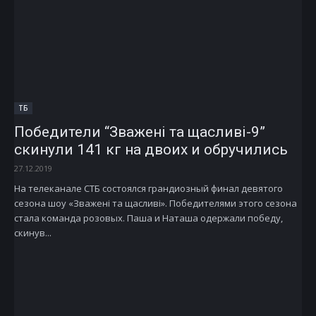
ТБ
Победители “Зважені та щасливі-9”
скинули 141 кг на двоих и обручились
27.12.2019
На телеканале СТБ состоялся грандиозный финал девятого
сезона шоу «Зважені та щасливі». Победителями этого сезона
стала команда розовых. Паша и Наташа одержали победу,
скинув...