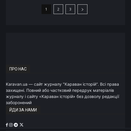
1
2
3
ПРО НАС
Karavan.ua — сайт журналу "Караван історій". Всі права
захищені. Повний або частковий передрук матеріалів
журналу і сайту «Караван історій» без дозволу редакції
заборонений
ЙДИ ЗА НАМИ