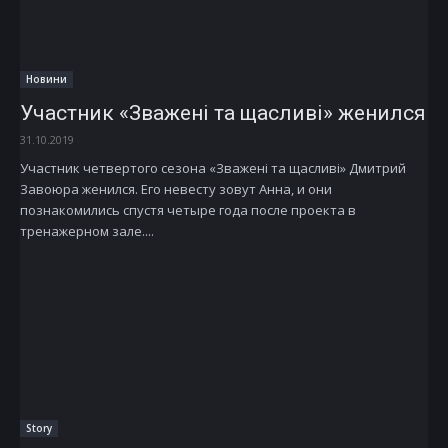
Новини
Участник «Зважені та щасливі» женился
31.10.2019
Участник четвертого сезона «Зважені та щасливі» Дмитрий
Завоюра женился. Его невесту зовут Анна, и они
познакомились спустя четыре года после проекта в
тренажерном зале....
Story