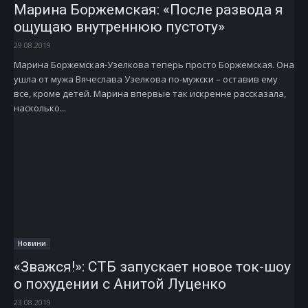
Марина Боржемская: «После развода я
ощущаю внут­реннюю пустоту»
29.08.2019
Марина Боржемская­-Узелкова теперь просто Боржемская. Она
ушла от мужа Вячеслава Узелкова по-­мужски – оставив ему
все, кроме детей. Марина впервые так искренне рассказала,
насколько...
Новини
«Зважся!»: СТБ запускает новое ток-шоу
о похудении с Анитой Луценко
23.08.2019