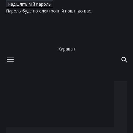
Пароль буде по електронній пошті до вас.
Караван
додому
теги
Зважені та щасливі
тег: Зважені та щасливі