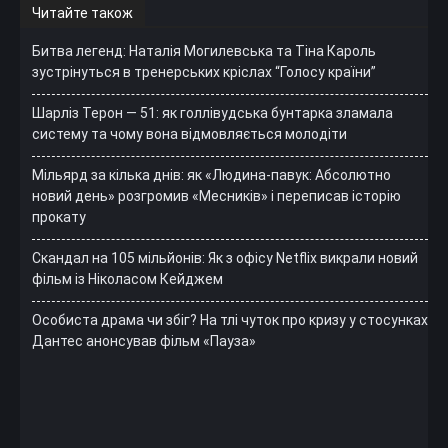
Читайте також
Битва легенд: Наталія Могилевська та Тіна Кароль
зустрінуться в тренерських кріслах “Голосу країни”
Шарліз Терон — 51: як голлівудська бунтарка зламала
систему та чому вона відмовляється молодіти
Мільярд за кілька днів: як «Людина-павук: Абсолютно
новий день» розгромив «Месників» і переписав історію
прокату
Скандал на 105 мільйонів: Як з офісу Netflix викрали новий
фільм із Ніколасом Кейджем
Особиста драма чи збіг? На тлі чуток про кризу у стосунках
Дантес анонсував фільм «Пауза»