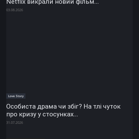
Netflix викрали новий фільм...
03.08.2026
Love Story
Особиста драма чи збіг? На тлі чуток
про кризу у стосунках...
31.07.2026