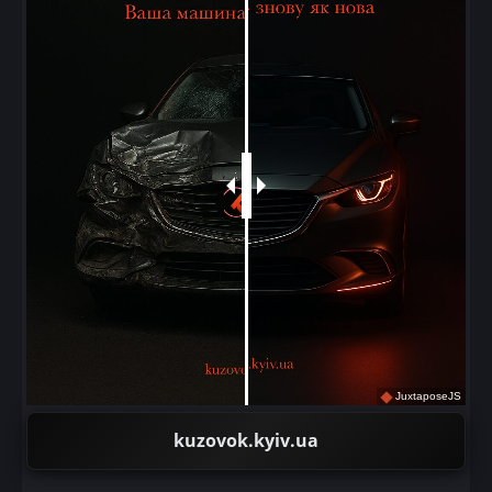
JuxtaposeJS
kuzovok.kyiv.ua