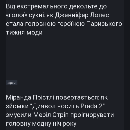
Від екстремального декольте до
«голої» сукні: як Дженніфер Лопес
стала головною героїнею Паризького
тижня моди
Зірки
Міранда Прістлі повертається: як
зйомки “Диявол носить Prada 2”
змусили Меріл Стріп проігнорувати
головну модну ніч року