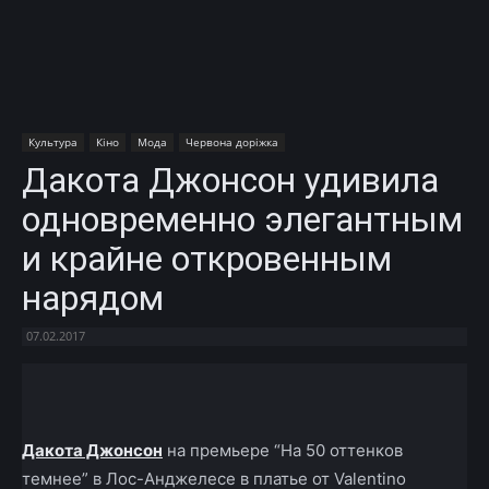
Культура
Кіно
Мода
Червона доріжка
Дакота Джонсон удивила
одновременно элегантным
и крайне откровенным
нарядом
07.02.2017
Facebook
X
Telegram
Copy U
Дакота Джонсон
на премьере “На 50 оттенков
темнее” в Лос-Анджелесе в платье от Valentino