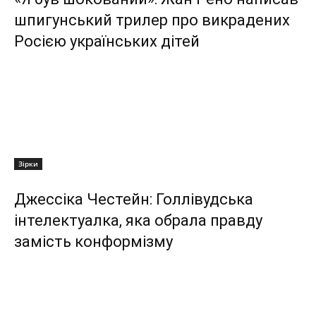
шпигунський трилер про викрадених
Росією українських дітей
Зірки
Джессіка Честейн: Голлівудська
інтелектуалка, яка обрала правду
замість конформізму