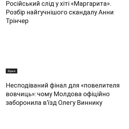
Російський слід у хіті «Маргарита».
Розбір найгучнішого скандалу Анни
Трінчер
Зірки
Несподіваний фінал для «повелителя
вовчиць»: чому Молдова офіційно
заборонила в’їзд Олегу Виннику