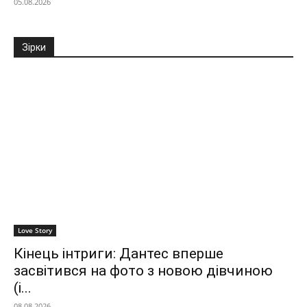
05.08.2026
Зірки
Love Story
Кінець інтриги: Дантес вперше
засвітився на фото з новою дівчиною
(і...
08.08.2026