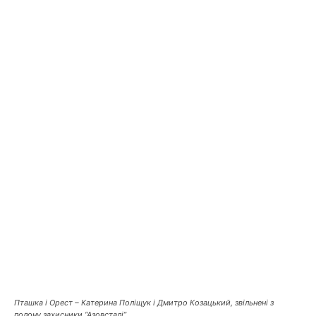
Пташка і Орест – Катерина Поліщук і Дмитро Козацький, звільнені з
полону захисники “Азовсталі”