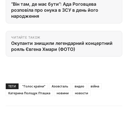
“Він там, де має бути”: Ада Роговцева
розповіла про онука в ЗСУ в день його
народження
ЧИТАЙТЕ ТАКОЖ
Окупанти знищили легендарний концертний
рояль Євгена Хмари (ФОТО)
ТЕГИ
"Голос країни"
Азовсталь
видео
війна
Катерина Поліщук Пташка
новини
новости