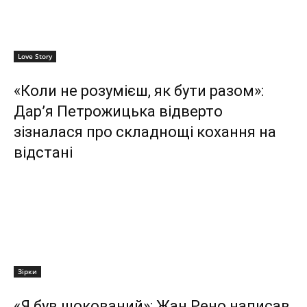
Love Story
«Коли не розумієш, як бути разом»:
Дар’я Петрожицька відверто
зізналася про складнощі кохання на
відстані
Зірки
«Я був шокований»: Жан Рено написав