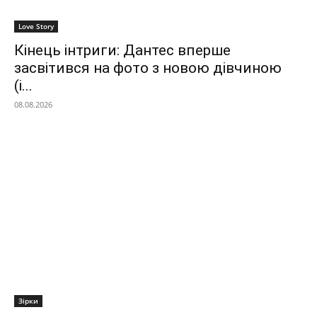
Love Story
Кінець інтриги: Дантес вперше
засвітився на фото з новою дівчиною
(і...
08.08.2026
Зірки