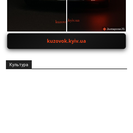
JuxtaposeJS
kuzovok.kyiv.ua
Культура