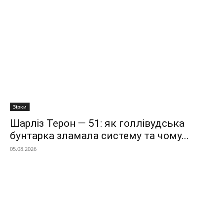
Зірки
Шарліз Терон — 51: як голлівудська
бунтарка зламала систему та чому...
05.08.2026