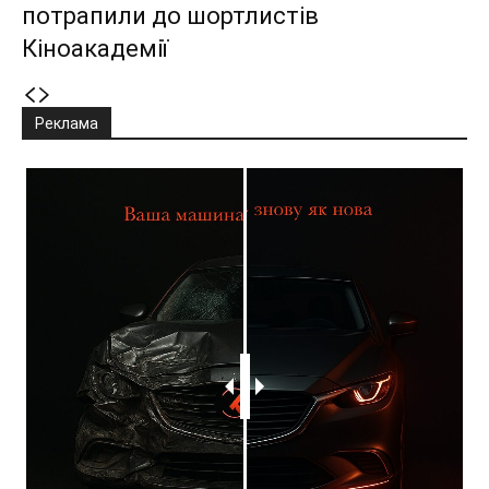
потрапили до шортлистів
Кіноакадемії
Реклама