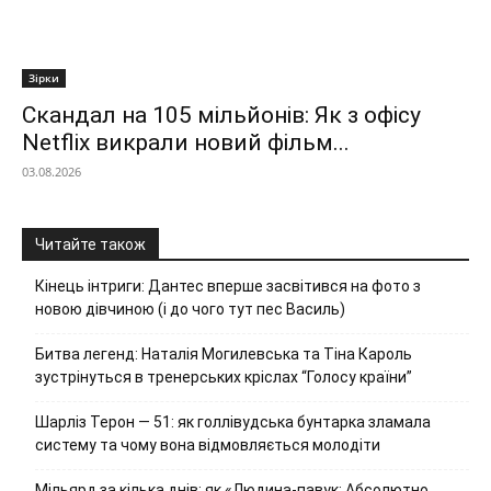
Зірки
Скандал на 105 мільйонів: Як з офісу
Netflix викрали новий фільм...
03.08.2026
Читайте також
Кінець інтриги: Дантес вперше засвітився на фото з
новою дівчиною (і до чого тут пес Василь)
Битва легенд: Наталія Могилевська та Тіна Кароль
зустрінуться в тренерських кріслах “Голосу країни”
Шарліз Терон — 51: як голлівудська бунтарка зламала
систему та чому вона відмовляється молодіти
Мільярд за кілька днів: як «Людина-павук: Абсолютно