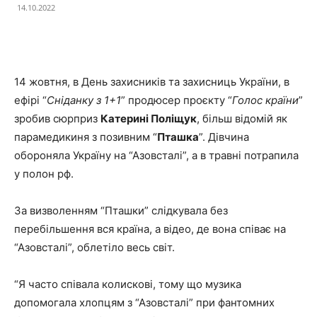
14.10.2022
Facebook
X
Telegram
Copy U
14 жовтня, в День захисників та захисниць України, в
ефірі “
Сніданку з 1+1
” продюсер проєкту “
Голос країни
”
зробив сюрприз
Катерині Поліщук
, більш відомій як
парамедикиня з позивним “
Пташка
”. Дівчина
обороняла Україну на “Азовсталі”, а в травні потрапила
у полон рф.
За визволенням “Пташки” слідкувала без
перебільшення вся країна, а відео, де вона співає на
“Азовсталі”, облетіло весь світ.
“Я часто співала колискові, тому що музика
допомогала хлопцям з “Азовсталі” при фантомних