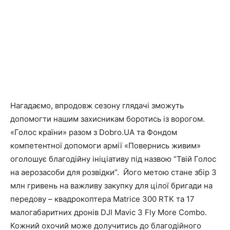
Нагадаємо, впродовж сезону глядачі зможуть
допомогти нашим захисникам боротись із ворогом.
«Голос країни» разом з Dobro.UA та Фондом
компетентної допомоги армії «Повернись живим»
оголошує благодійну ініціативу під назвою “Твій Голос
на аерозасоби для розвідки”. Його метою стане збір 3
млн гривень на важливу закупку для цілої бригади на
передову – квадрокоптера Matrice 300 RTK та 17
малогабаритних дронів DJI Mavic 3 Fly More Combo.
Кожний охочий може долучитись до благодійного