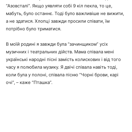
“Азовсталі”. Якщо уявляти собі 9 кіл пекла, то це,
мабуть, було останнє. Тоді було важливіше не вижити,
а не здатися. Хлопці завжди просили співати, їм
потрібно було триматися.
В моїй родині я завжди була “зачинщиком” усіх
музичних і театральних дійств. Мама співала мені
українські народні пісні замість колискових і від того
часу я полюбила музику. Я двічі співала навіть тоді,
коли була у полоні, співала пісню “Чорні брови, карі
очі”, – каже “Пташка”.