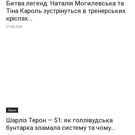
Битва легенд: Наталія Могилевська та
Тіна Кароль зустрінуться в тренерських
кріслах...
07.08.2026
Зірки
Шарліз Терон — 51: як голлівудська
бунтарка зламала систему та чому...