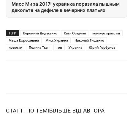
Мисс Мира 2017: украинка поразила пышным
декольте на дефиле в вечерних платьях
ТЕГИ
Вероника Дидусенко
Катя Осадчая
конкурс красоты
Маша Ефросинина
Мисс Украина
Николай Тищенко
новости
Полина Ткач
топ
Украина
Юрий Горбунов
СТАТТІ ПО ТЕМІ
БІЛЬШЕ ВІД АВТОРА