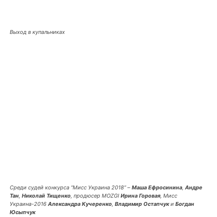
Выход в купальниках
Среди судей конкурса “Мисс Украина 2018” –
Маша Ефросинина
,
Андре
Тан
,
Николай Тищенко
, продюсер MOZGI
Ирина Горовая
, Мисс
Украина-2016
Александра Кучеренко
,
Владимир Остапчук
и
Богдан
Юсыпчук