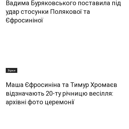
Вадима Буряковського поставила під
удар стосунки Полякової та
Єфросиніної
Зірки
Маша Єфросиніна та Тимур Хромаєв
відзначають 20-ту річницю весілля:
архівні фото церемонії