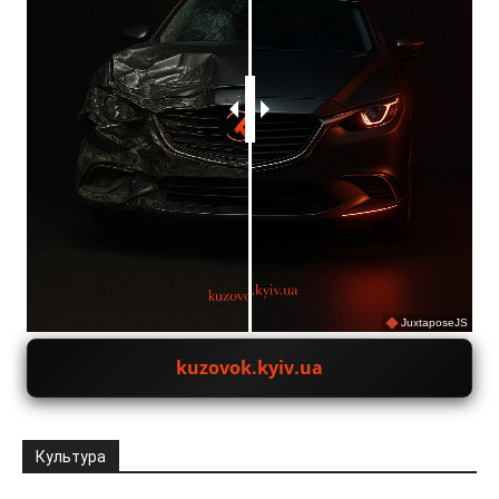
JuxtaposeJS
kuzovok.kyiv.ua
Культура