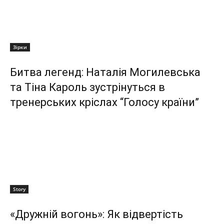
Зірки
Битва легенд: Наталія Могилевська
та Тіна Кароль зустрінуться в
тренерських кріслах “Голосу країни”
Story
«Дружній вогонь»: Як відвертість