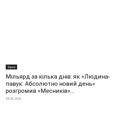
Зірки
Мільярд за кілька днів: як «Людина-
павук: Абсолютно новий день»
розгромив «Месників»...
04.08.2026