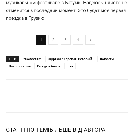
музыкальном фестивале в Батуми. Надеюсь, ничего не
отменится в последний момент. Это будет моя первая
поездка в Грузию.
1
2
3
4
ТЕГИ
"Холостяк"
Журнал "Караван историй"
новости
Путешествия
Рожден Ануси
топ
СТАТТІ ПО ТЕМІ
БІЛЬШЕ ВІД АВТОРА