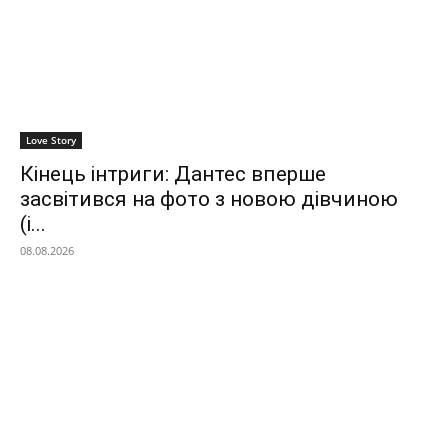
Love Story
Кінець інтриги: Дантес вперше
засвітився на фото з новою дівчиною
(і...
08.08.2026