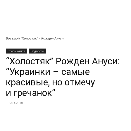
Восьмой "Холостяк" - Рожден Ануси
Стиль життя
Подорожі
“Холостяк” Рожден Ануси:
“Украинки – самые
красивые, но отмечу
и гречанок”
15.03.2018
Facebook
X
Telegram
Copy U