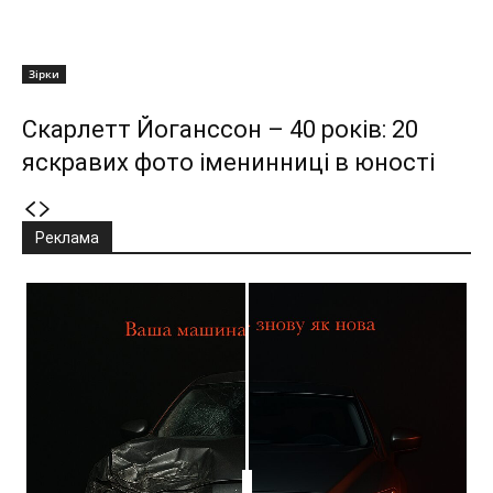
Зірки
Скарлетт Йоганссон – 40 років: 20
яскравих фото іменинниці в юності
Реклама