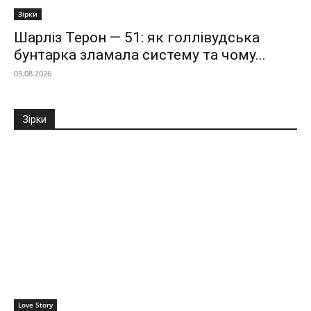
Зірки
Шарліз Терон — 51: як голлівудська
бунтарка зламала систему та чому...
05.08.2026
Зірки
Love Story