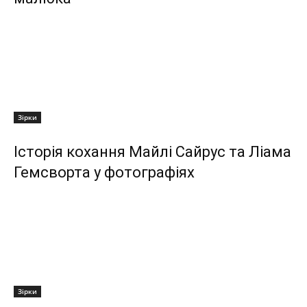
Зірки
Історія кохання Майлі Сайрус та Ліама
Гемсворта у фотографіях
Зірки