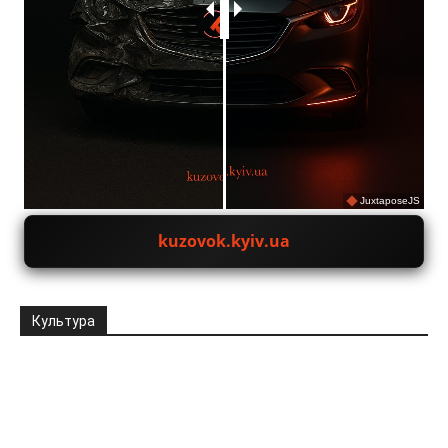
JuxtaposeJS
kuzovok.kyiv.ua
Культура