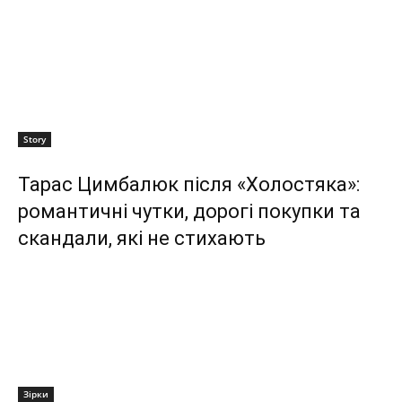
Story
Тарас Цимбалюк після «Холостяка»:
романтичні чутки, дорогі покупки та
скандали, які не стихають
Зірки