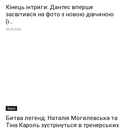
Кінець інтриги: Дантес вперше
засвітився на фото з новою дівчиною
(і...
08.08.2026
Зірки
Битва легенд: Наталія Могилевська та
Тіна Кароль зустрінуться в тренерських