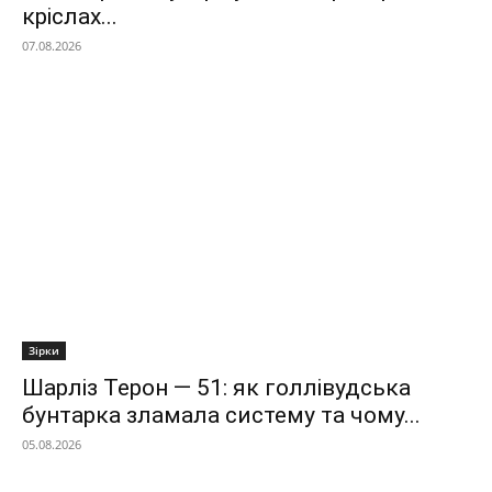
кріслах...
07.08.2026
Зірки
Шарліз Терон — 51: як голлівудська
бунтарка зламала систему та чому...
05.08.2026