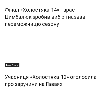
Фінал «Холостяка-14» Тарас
Цимбалюк зробив вибір і назвав
переможницю сезону
Love Story
Учасниця «Холостяка-12» оголосила
про заручини на Гаваях