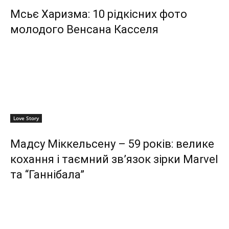
Мсьє Харизма: 10 рідкісних фото
молодого Венсана Касселя
Love Story
Мадсу Міккельсену – 59 років: велике
кохання і таємний зв’язок зірки Marvel
та “Ганнібала”