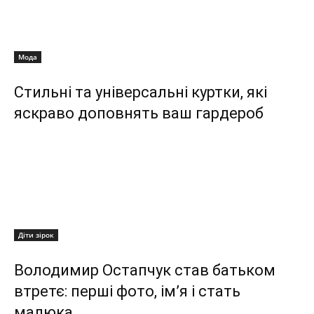
Мода
Стильні та універсальні куртки, які
яскраво доповнять ваш гардероб
Діти зірок
Володимир Остапчук став батьком
втретє: перші фото, ім’я і стать
малюка