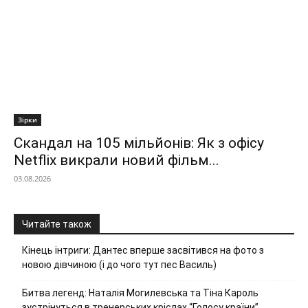
Зірки
Скандал на 105 мільйонів: Як з офісу
Netflix викрали новий фільм...
03.08.2026
Читайте також
Кінець інтриги: Дантес вперше засвітився на фото з
новою дівчиною (і до чого тут пес Василь)
Битва легенд: Наталія Могилевська та Тіна Кароль
зустрінуться в тренерських кріслах “Голосу країни”