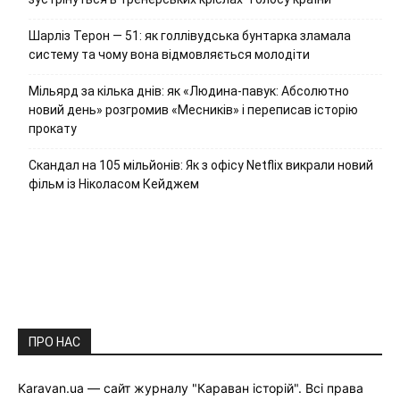
Шарліз Терон — 51: як голлівудська бунтарка зламала
систему та чому вона відмовляється молодіти
Мільярд за кілька днів: як «Людина-павук: Абсолютно
новий день» розгромив «Месників» і переписав історію
прокату
Скандал на 105 мільйонів: Як з офісу Netflix викрали новий
фільм із Ніколасом Кейджем
ПРО НАС
Karavan.ua — сайт журналу "Караван історій". Всі права