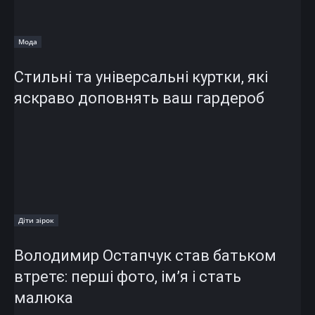
Мода
Стильні та універсальні куртки, які
яскраво доповнять ваш гардероб
Діти зірок
Володимир Остапчук став батьком
втретє: перші фото, ім’я і стать
малюка