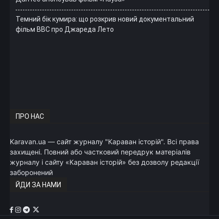
Темний бік кумира: що розкрив новий документальний
фільм ВВС про Джареда Лето
ПРО НАС
Karavan.ua — сайт журналу "Караван історій". Всі права
захищені. Повний або частковий передрук матеріалів
журналу і сайту «Караван історій» без дозволу редакції
заборонений
ЙДИ ЗА НАМИ