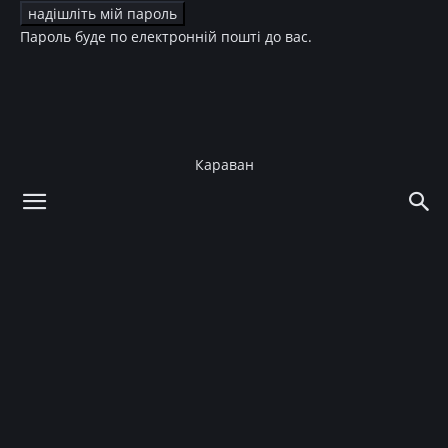
Пароль буде по електронній пошті до вас.
Караван
додому
Story
Інтерв'ю