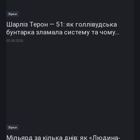
Зірки
Шарліз Терон — 51: як голлівудська
бунтарка зламала систему та чому...
05.08.2026
Зірки
Мільярд за кілька днів: як «Людина-