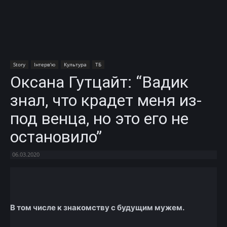
Story
Інтерв'ю
Культура
ТБ
Оксана Гутцайт: “Вадик
знал, что крадет меня из-
под венца, но это его не
остановило”
06.03.2020
Facebook
X
Telegram
Copy U
В том числе к знакомству с будущим мужем.