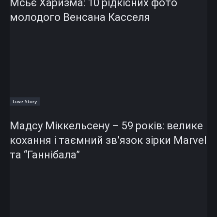
Мсьє Харизма: 10 рідкісних фото
молодого Венсана Касселя
Love Story
Мадсу Міккельсену – 59 років: велике
кохання і таємний зв’язок зірки Marvel
та “Ганнібала”