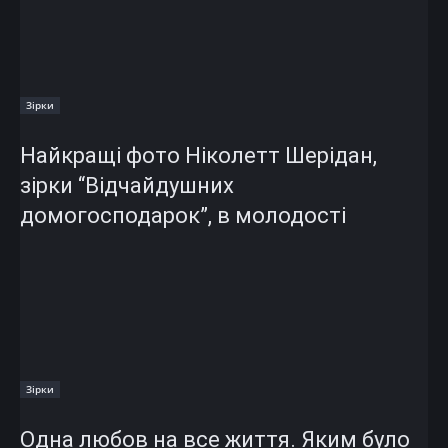
Зірки
Найкращі фото Ніколетт Шерідан,
зірки “Відчайдушних
домогосподарок”, в молодості
Зірки
Одна любов на все життя. Яким було