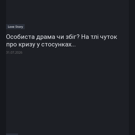
Love Story
Особиста драма чи збіг? На тлі чуток
про кризу у стосунках...
31.07.2026