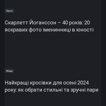
Зірки
Скарлетт Йоганссон – 40 років: 20
яскравих фото іменинниці в юності
Мода
Найкращі кросівки для осені 2024
року: як обрати стильні та зручні пари