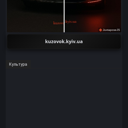
JuxtaposeJS
kuzovok.kyiv.ua
Культура