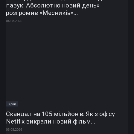
павук: Абсолютно новий день»
розгромив «Месників»...
04.08.2026
Зірки
Скандал на 105 мільйонів: Як з офісу
Netflix викрали новий фільм...
03.08.2026