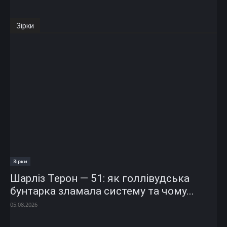
Зірки
Зірки
Шарліз Терон — 51: як голлівудська
бунтарка зламала систему та чому...
05.08.2026