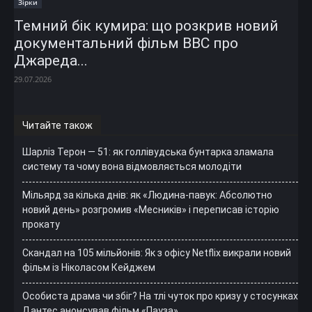
Зірки
Темний бік кумира: що розкрив новий
документальний фільм ВВС про
Джареда...
29.07.2026
Читайте також
Шарліз Терон — 51: як голлівудська бунтарка зламала
систему та чому вона відмовляється молодіти
Мільярд за кілька днів: як «Людина-павук: Абсолютно
новий день» розгромив «Месників» і переписав історію
прокату
Скандал на 105 мільйонів: Як з офісу Netflix викрали новий
фільм із Ніколасом Кейджем
Особиста драма чи збіг? На тлі чуток про кризу у стосунках
Дантес анонсував фільм «Пауза»