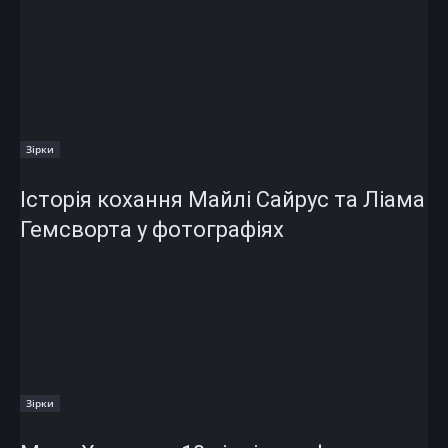
Зірки
Історія кохання Майлі Сайрус та Ліама
Гемсворта у фотографіях
Зірки