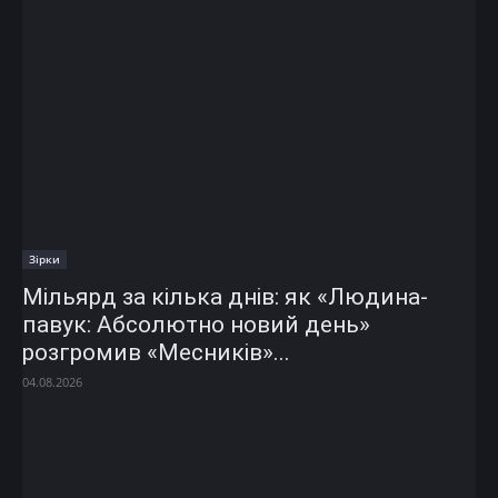
Зірки
Мільярд за кілька днів: як «Людина-
павук: Абсолютно новий день»
розгромив «Месників»...
04.08.2026