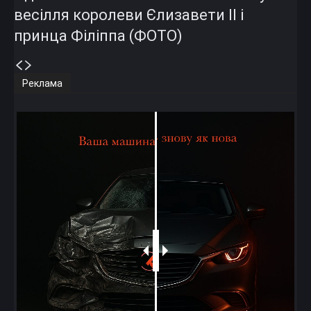
весілля королеви Єлизавети II і
принца Філіппа (ФОТО)
Реклама