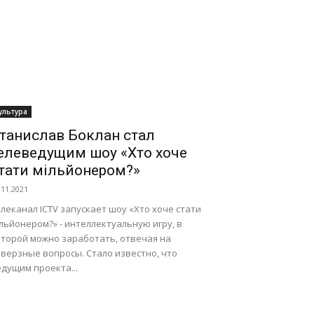
ультура
танислав Боклан стал
елеведущим шоу «Хто хоче
тати мільйонером?»
.11.2021
леканал ICTV запускает шоу «Хто хоче стати
льйонером?» - интеллектуальную игру, в
оторой можно заработать, отвечая на
аверзные вопросы. Стало известно, что
дущим проекта...