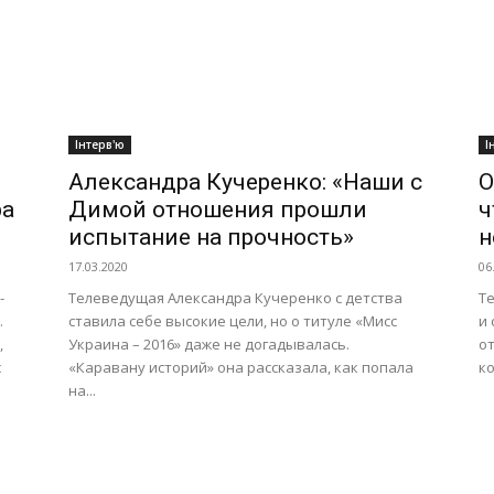
Інтерв'ю
І
Александра Кучеренко: «Наши с
О
ра
Димой отношения прошли
ч
испытание на прочность»
н
17.03.2020
06
-
Телеведущая Александра Кучеренко с детства
Т
.
ставила себе высокие цели, но о титуле «Мисс
и
,
Украина – 2016» даже не догадывалась.
о
с
«Каравану историй» она рассказала, как попала
ко
на...