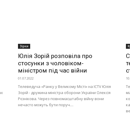
Зірки
К
Юлія Зорій розповіла про
С
стосунки з чоловіком-
т
міністром під час війни
с
01.07.2022
10
Телеведуча «Ранку у Великому Місті» на ICTV Юлія
Те
ах
Зорій - дружина міністра оборони України Олексія
мі
Рєзнікова. Через повномасштабну війну вони
к
нечасто можуть бути поруч....
к
ве