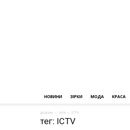
НОВИНИ
ЗІРКИ
МОДА
КРАСА
додому
теги
ICTV
тег: ICTV