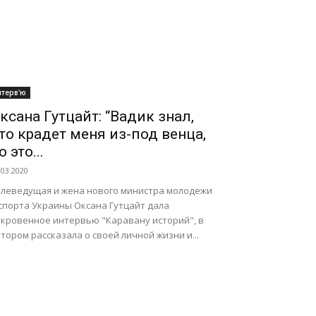
нтерв'ю
ксана Гутцайт: “Вадик знал,
то крадет меня из-под венца,
о это...
.03.2020
елеведущая и жена нового министра молодежи
 спорта Украины Оксана Гутцайт дала
ткровенное интервью "Каравану историй", в
тором рассказала о своей личной жизни и...