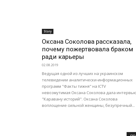
Story
Оксана Соколова рассказала,
почему пожертвовала браком
ради карьеры
02.08.2019
Ведущая одной из лучших на украинском
телевидении аналитически-информационных
программ "Факты тижня" на ICTV
невозмутимая Оксана Соколова дала интервь
"Каравану историй". Оксана Соколова
воплощение сильной женщины, безупречный...