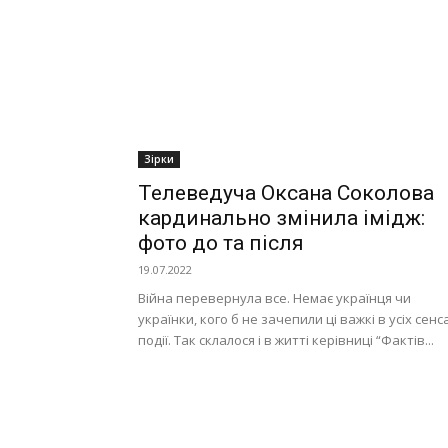
Зірки
Телеведуча Оксана Соколова
кардинально змінила імідж:
фото до та після
19.07.2022
Війна перевернула все. Немає українця чи
українки, кого б не зачепили ці важкі в усіх сенс
події. Так склалося і в житті керівниці “Фактів...