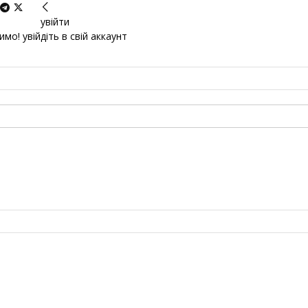
увійти
мо! увійдіть в свій аккаунт