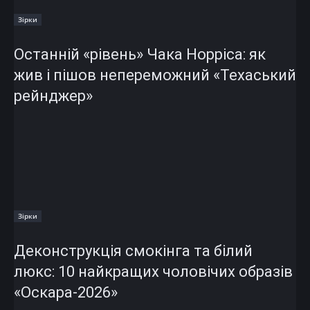
Зірки
Останній «рівень» Чака Норріса: як
жив і пішов непереможний «Техаський
рейнджер»
Зірки
Деконструкція смокінга та білий
люкс: 10 найкращих чоловічих образів
«Оскара-2026»