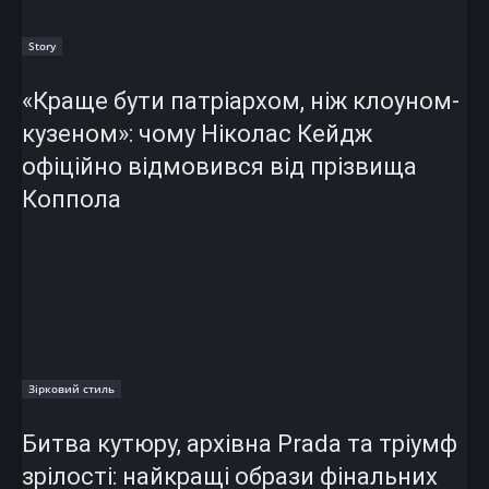
Story
«Краще бути патріархом, ніж клоуном-
кузеном»: чому Ніколас Кейдж
офіційно відмовився від прізвища
Коппола
Зірковий стиль
Битва кутюру, архівна Prada та тріумф
зрілості: найкращі образи фінальних