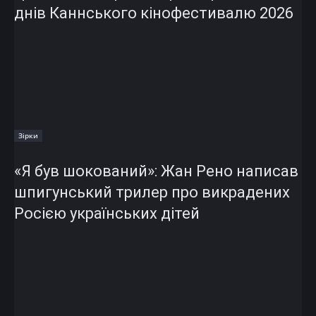
днів Каннського кінофестивалю 2026
Зірки
«Я був шокований»: Жан Рено написав
шпигунський трилер про викрадених
Росією українських дітей