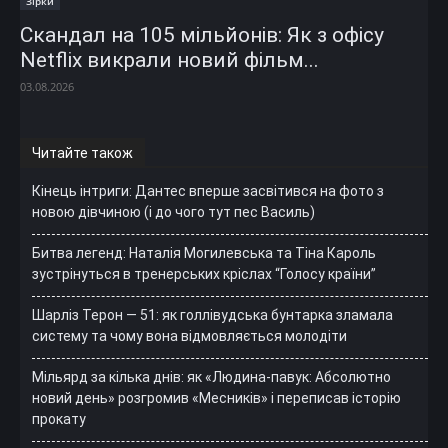
Зірки
Скандал на 105 мільйонів: Як з офісу
Netflix викрали новий фільм...
03.08.2026
Читайте також
Кінець інтриги: Дантес вперше засвітився на фото з
новою дівчиною (і до чого тут пес Василь)
Битва легенд: Наталія Могилевська та Тіна Кароль
зустрінуться в тренерських кріслах “Голосу країни”
Шарліз Терон — 51: як голлівудська бунтарка зламала
систему та чому вона відмовляється молодіти
Мільярд за кілька днів: як «Людина-павук: Абсолютно
новий день» розгромив «Месників» і переписав історію
прокату