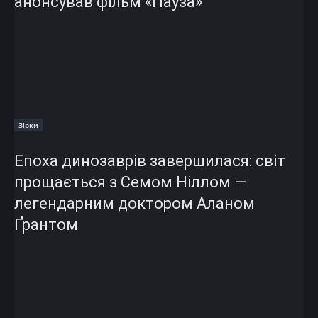
анонсував фільм «Пауза»
Зірки
Епоха динозаврів завершилася: світ
прощається з Семом Ніллом —
легендарним доктором Аланом
Ґрантом