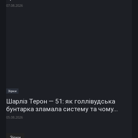
07.08.2026
Зірки
Шарліз Терон — 51: як голлівудська
бунтарка зламала систему та чому...
05.08.2026
Зірки