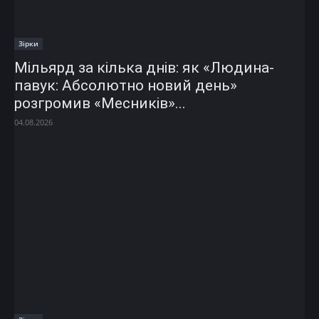
Зірки
Мільярд за кілька днів: як «Людина-
павук: Абсолютно новий день»
розгромив «Месників»...
04.08.2026