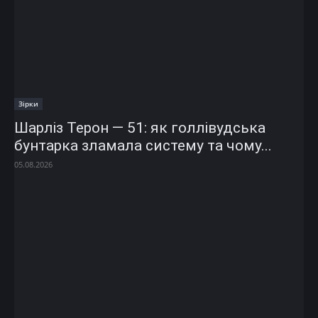
Зірки
Шарліз Терон — 51: як голлівудська
бунтарка зламала систему та чому...
05.08.2026