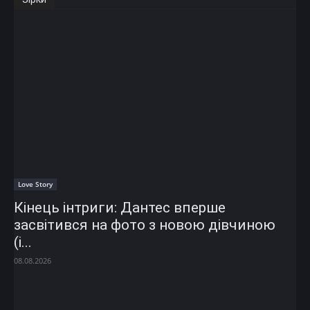
Love Story
Кінець інтриги: Дантес вперше
засвітився на фото з новою дівчиною
(і...
08.08.2026