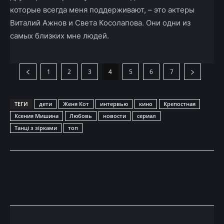
которые всегда меня поддерживают, – это актеры
Виталий Ажнов и Света Косолапова. Они одни из
самых близких мне людей.
1
2
3
4
5
6
7
ТЕГИ
дети
Женя Кот
интервью
кино
Крепостная
Ксения Мишина
Любовь
новости
сериал
Танці з зірками
топ