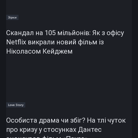
Зірки
Скандал на 105 мільйонів: Як з офісу
Netflix викрали новий фільм із
Ніколасом Кейджем
Love Story
Особиста драма чи збіг? На тлі чуток
про кризу у стосунках Дантес