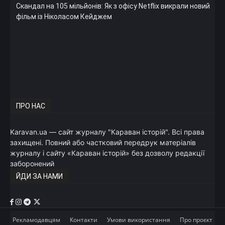
Скандал на 105 мільйонів: Як з офісу Netflix викрали новий
фільм із Ніколасом Кейджем
ПРО НАС
Karavan.ua — сайт журналу "Караван історій". Всі права
захищені. Повний або частковий передрук матеріалів
журналу і сайту «Караван історій» без дозволу редакції
заборонений
ЙДИ ЗА НАМИ
Рекламодавцям
Контакти
Умови використання
Про проєкт