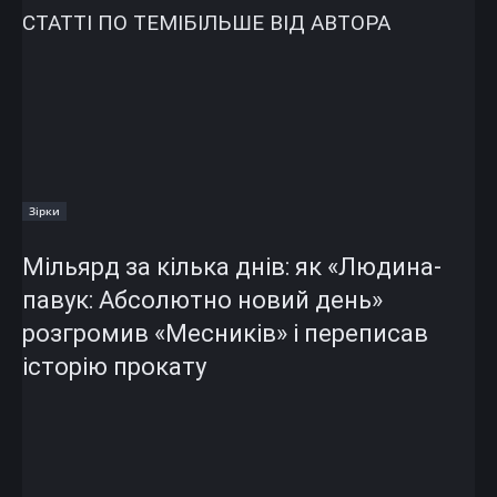
СТАТТІ ПО ТЕМІ
БІЛЬШЕ ВІД АВТОРА
Зірки
Мільярд за кілька днів: як «Людина-
павук: Абсолютно новий день»
розгромив «Месників» і переписав
історію прокату