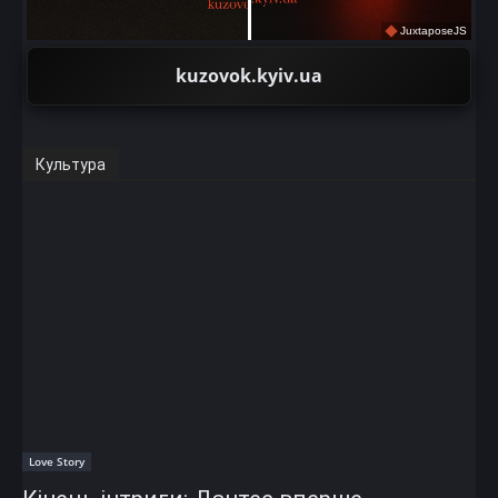
JuxtaposeJS
kuzovok.kyiv.ua
Культура
Love Story