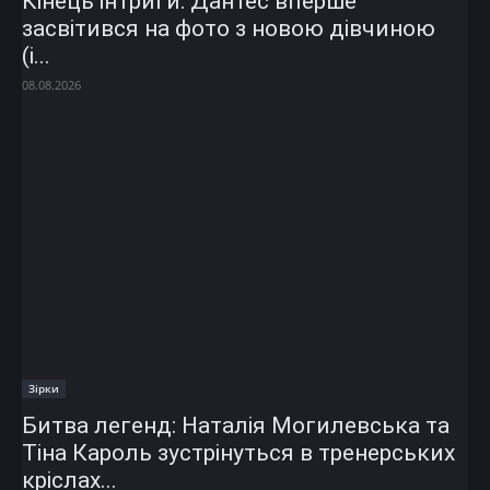
Кінець інтриги: Дантес вперше
засвітився на фото з новою дівчиною
(і...
08.08.2026
Зірки
Битва легенд: Наталія Могилевська та
Тіна Кароль зустрінуться в тренерських
кріслах...