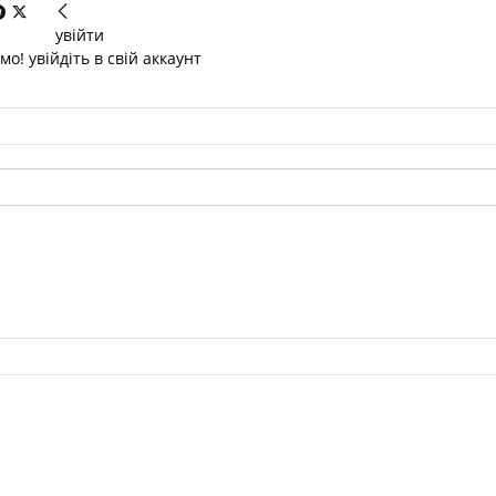
увійти
о! увійдіть в свій аккаунт