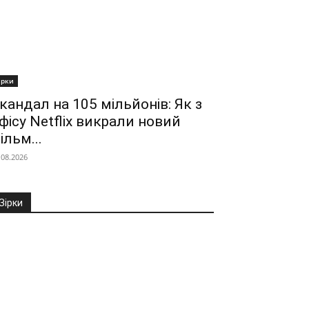
ірки
кандал на 105 мільйонів: Як з
фісу Netflix викрали новий
ільм...
.08.2026
Зірки