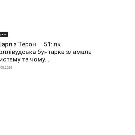
ірки
арліз Терон — 51: як
оллівудська бунтарка зламала
истему та чому...
.08.2026