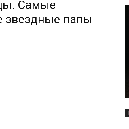
цы. Самые
е звездные папы
Copy URL