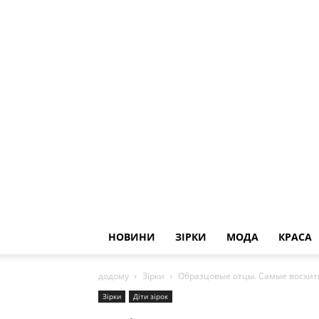
НОВИНИ
ЗІРКИ
МОДА
КРАСА
додому
Зірки
Образцовые отцы. Самые восхит
Зірки
Діти зірок