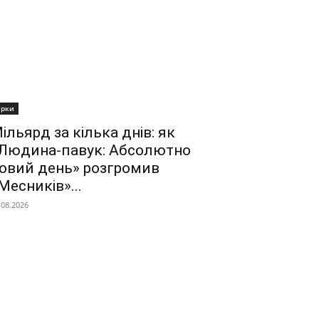
ірки
ільярд за кілька днів: як
Людина-павук: Абсолютно
овий день» розгромив
Месників»...
.08.2026