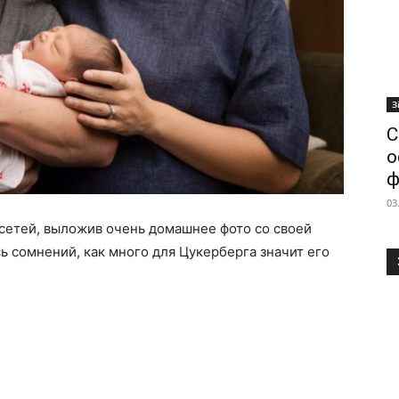
З
С
о
ф
03
сетей, выложив очень домашнее фото со своей
ь сомнений, как много для Цукерберга значит его