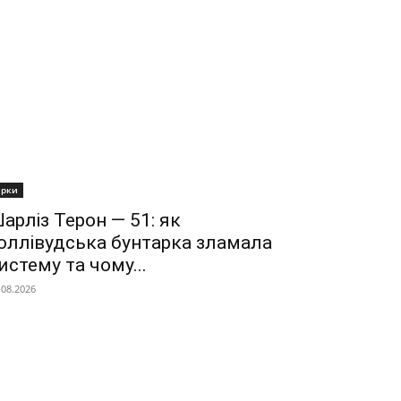
ірки
арліз Терон — 51: як
оллівудська бунтарка зламала
истему та чому...
.08.2026