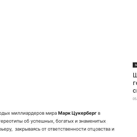
З
Ш
г
с
05
лодых миллиардеров мира
Марк Цукерберг
в
тереотипы об успешных, богатых и знаменитых
рьеру, закрываясь от ответственности отцовства и