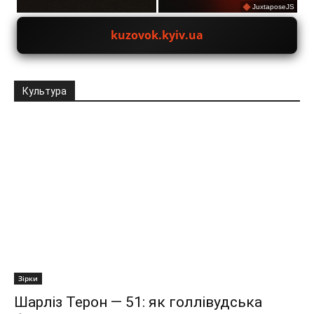
JuxtaposeJS
kuzovok.kyiv.ua
Культура
Зірки
Шарліз Терон — 51: як голлівудська