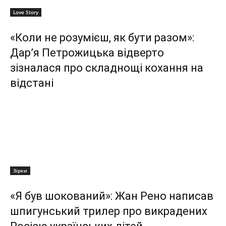
Love Story
«Коли не розумієш, як бути разом»:
Дар’я Петрожицька відверто
зізналася про складнощі кохання на
відстані
Зірки
«Я був шокований»: Жан Рено написав
шпигунський трилер про викрадених