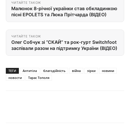
ЧИТАЙТЕ ТАКОЖ
Малюнок 8-річної українки став обкладинкою
пісні EPOLETS та Люка Прітчарда (ВІДЕО)
ЧИТАЙТЕ ТАКОЖ
Олег Собчук зі “СКАЙ” та рок-гурт Switchfoot
заспівали разом на підтримку України (ВІДЕО)
ТЕГИ
Антитіла
благодійність
війна
зірки
новини
новости
Тарас Тополя