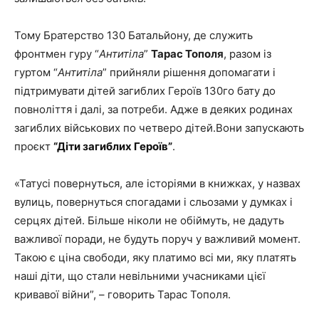
Тому Братерство 130 Батальйону, де служить
фронтмен гуру “
Антитіла
”
Тарас Тополя
, разом із
гуртом “
Антитіла
” прийняли рішення допомагати і
підтримувати дітей загиблих Героїв 130го
бат
у
до
повноліття і далі, за потреби. Адже в деяких родинах
загиблих військових по четверо дітей.Вони запускають
проєкт
“Діти загиблих Героїв”
.
«
Татусі повернуться, але історіями в книжках, у назвах
вулиць, повернуться спогадами і сльозами у думках і
серцях дітей. Більше ніколи не обіймуть, не дадуть
важливої поради, не будуть поруч у важливий момент.
Такою є ціна свободи, яку платимо всі ми, яку платять
наші діти, що стали невільними учасниками цієї
кривавої війни”, – говорить Тарас Тополя.