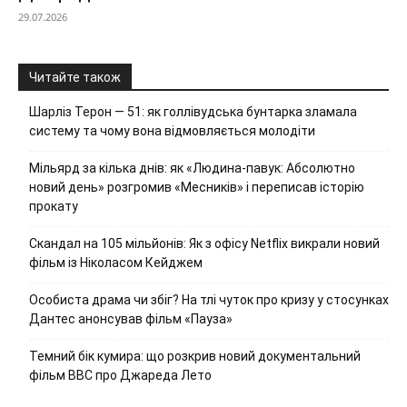
29.07.2026
Читайте також
Шарліз Терон — 51: як голлівудська бунтарка зламала
систему та чому вона відмовляється молодіти
Мільярд за кілька днів: як «Людина-павук: Абсолютно
новий день» розгромив «Месників» і переписав історію
прокату
Скандал на 105 мільйонів: Як з офісу Netflix викрали новий
фільм із Ніколасом Кейджем
Особиста драма чи збіг? На тлі чуток про кризу у стосунках
Дантес анонсував фільм «Пауза»
Темний бік кумира: що розкрив новий документальний
фільм ВВС про Джареда Лето