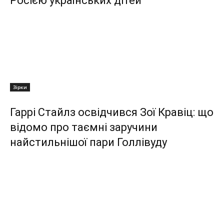
Росією українських дітей
Зірки
Гаррі Стайлз освідчився Зої Кравіц: що
відомо про таємні заручини
найстильнішої пари Голлівуду