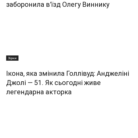
заборонила в’їзд Олегу Виннику
Зірки
Ікона, яка змінила Голлівуд: Анджеліні
Джолі — 51. Як сьогодні живе
легендарна акторка