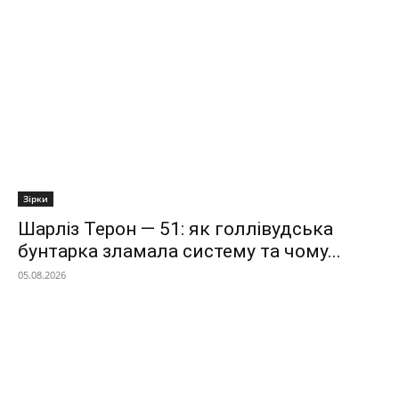
Зірки
Шарліз Терон — 51: як голлівудська
бунтарка зламала систему та чому...
05.08.2026