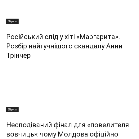
Зірки
Російський слід у хіті «Маргарита».
Розбір найгучнішого скандалу Анни
Трінчер
Зірки
Несподіваний фінал для «повелителя
вовчиць»: чому Молдова офіційно