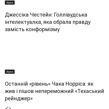
Зірки
Джессіка Честейн: Голлівудська
інтелектуалка, яка обрала правду
замість конформізму
Зірки
Останній «рівень» Чака Норріса: як
жив і пішов непереможний «Техаський
рейнджер»