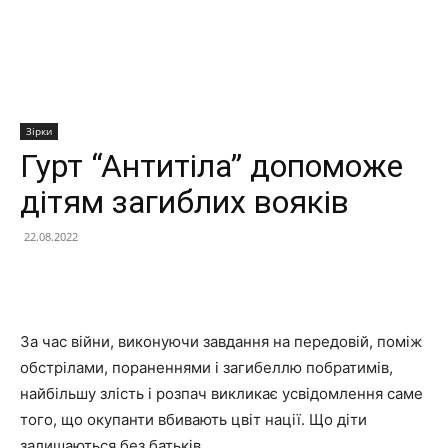
Зірки
Гурт “Антитіла” допоможе
дітям загиблих вояків
22.08.2022
Facebook
X
Telegram
Copy U
За час війни, виконуючи завдання на передовій, поміж
обстрілами, пораненнями і загибеллю побратимів,
найбільшу злість і розпач викликає усвідомлення саме
того, що окупанти вбивають цвіт нації. Що діти
залишаються без батьків.