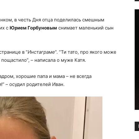
енком, в честь Дня отца поделилась смешным
их с
Юрием Горбуновым
снимает маленький сын
странице в “
Инстаграме
“.
“Ти тато, про якого може
е пощастило”, – написала о муже Катя.
адром, хорошие папа и мама – не всегда
!” – осудил родителей Иван.