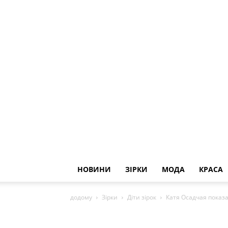
НОВИНИ
ЗІРКИ
МОДА
КРАСА
додому
Зірки
Діти зірок
Катя Осадчая показа