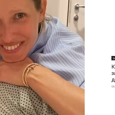
L
К
з
д
08