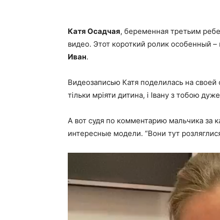
Катя Осадчая
, беременная третьим реб
видео. Этот короткий ролик особенный – 
Иван
.
Видеозаписью Катя поделилась на своей 
тільки мріяти дитина, і Івану з тобою дуж
А вот судя по комментарию мальчика за к
интересные модели. “Вони тут розляглися