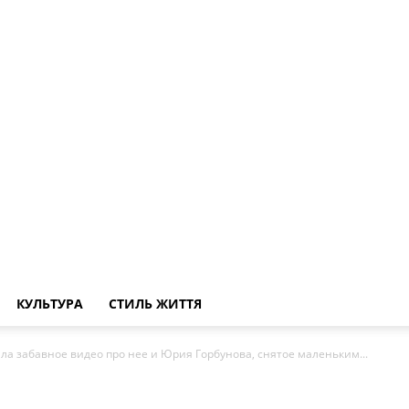
КУЛЬТУРА
СТИЛЬ ЖИТТЯ
ла забавное видео про нее и Юрия Горбунова, снятое маленьким...