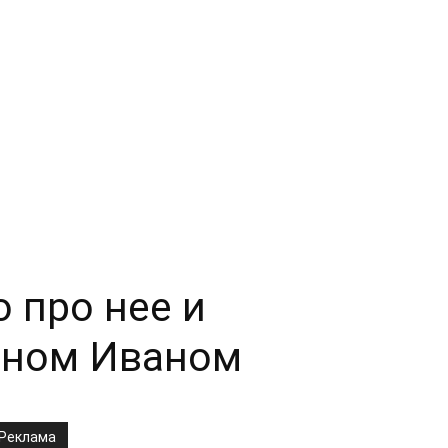
 про нее и
ыном Иваном
Реклама