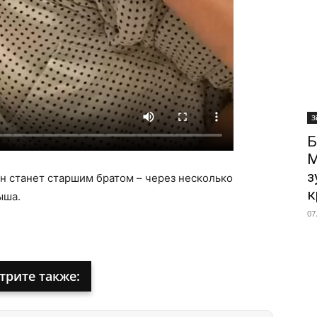
З
Б
М
з
он станет старшим братом – через несколько
к
ыша.
07
трите также: