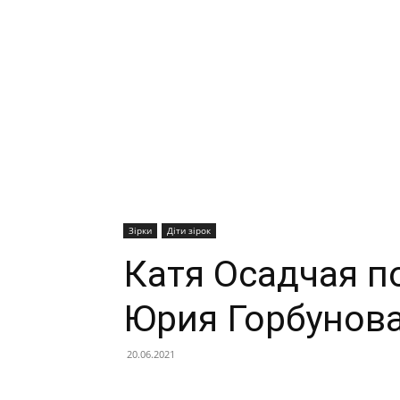
Зірки
Діти зірок
Катя Осадчая п
Юрия Горбунов
20.06.2021
Facebook
X
Telegram