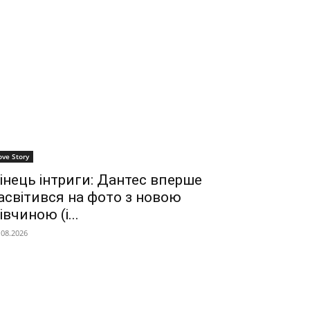
ove Story
інець інтриги: Дантес вперше
асвітився на фото з новою
івчиною (і...
.08.2026