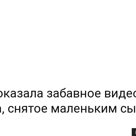
оказала забавное видео
а, снятое маленьким с
Copy URL