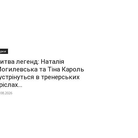
ірки
итва легенд: Наталія
огилевська та Тіна Кароль
устрінуться в тренерських
ріслах...
.08.2026