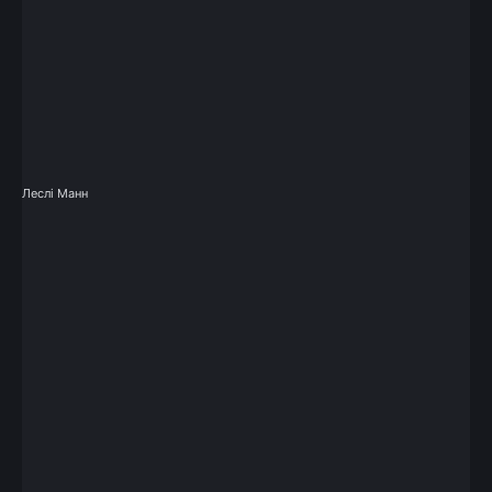
Леслі Манн