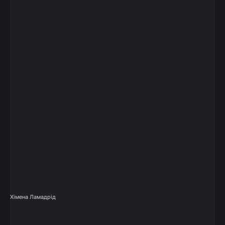
Хімена Ламадрід