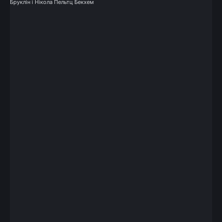
Бруклін і Нікола Пельтц Бекхем