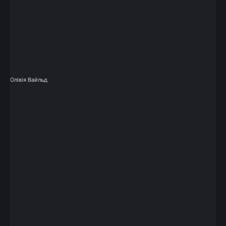
Олівія Вайльд