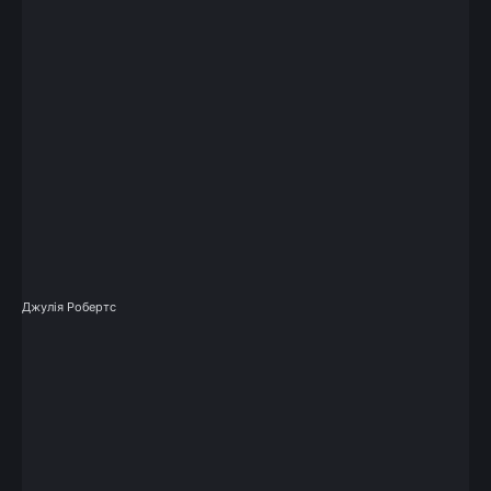
Джулія Робертс