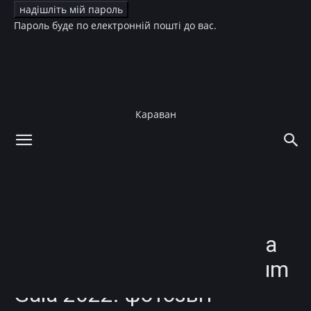
Пароль буде по електронній пошті до вас.
Караван
додому
Зірки
Зірки
Світська хроніка
Найгарніші сукні і
вражаючі образи зірок на
балу The Academy Museum
Gala 2022: фотозвіт