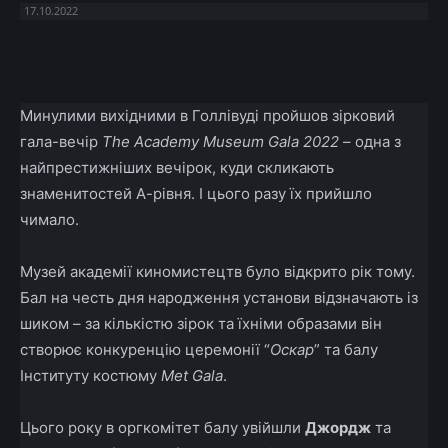
17.10.2022
Facebook
X
Telegram
Copy U
Минулими вихідними в Голлівуді пройшов зірковий
гала-вечір
The Academy Museum Gala 2022
– одна з
найпрестижніших вечірок, куди скликають
знаменитостей А-рівня. І цього разу їх прийшло
чимало.
Музей академії киномистецтв було відкрито рік тому.
Бал на честь дня народження установи відзначають із
шиком – за кількістю зірок та їхніми образами він
створює конкуренцію церемонії “
Оскар
” та балу
Інституту костюму
Met Gala
.
Цього року в оргкомітет балу увійшли
Джордж
та