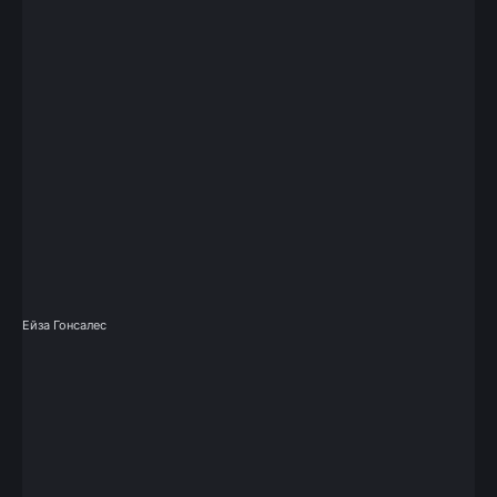
Ейза Гонсалес