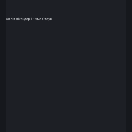
Алісія Вікандер і Емма Стоун