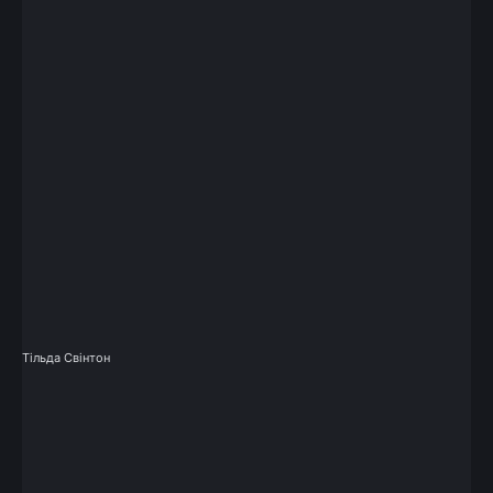
Тільда Свінтон