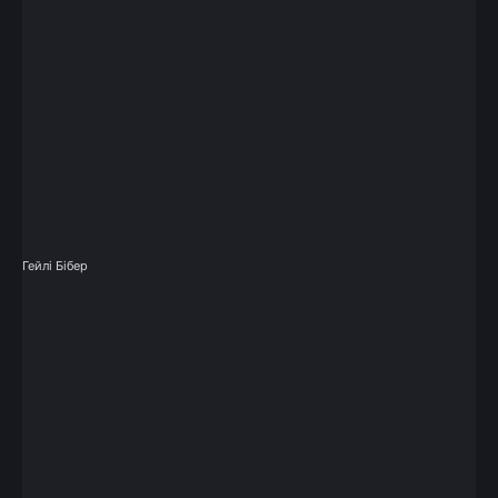
Гейлі Бібер