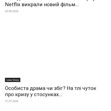
Netflix викрали новий фільм...
03.08.2026
Love Story
Особиста драма чи збіг? На тлі чуток
про кризу у стосунках...
31.07.2026