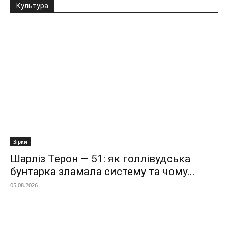
Культура
Зірки
Шарліз Терон — 51: як голлівудська
бунтарка зламала систему та чому...
05.08.2026