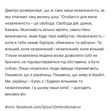
Дмитро розмірковує, що ж таке наша незалежність, за
яку платимо таку велику ціну. “Особисто для мене
незалежність – це свобода. Свобода дій, думок,
бажань. Можливість вільно мріяти, самостійно
визначаючи, яким буде твоє майбутнє. Незалежність –
коли в тебе немає бар’єрів, обмежень та заборон. Ти
вільний, коли незалежний і незалежний, коли вільний.
Тільки незалежна людина може дозволити собі не
брехати, не підлаштовуватися під обставини, а бути
собою. Лише незалежні люди завжди перемагають.
Пишаюся, що я українець. Пишаюсь, що живу в Україні.
Ми, українці – були, є і будемо вільними та
незалежними. І в цьому наша сила”, – доходить
висовку він.
Фото: facebook.com/1plus1.DmitroKomarov