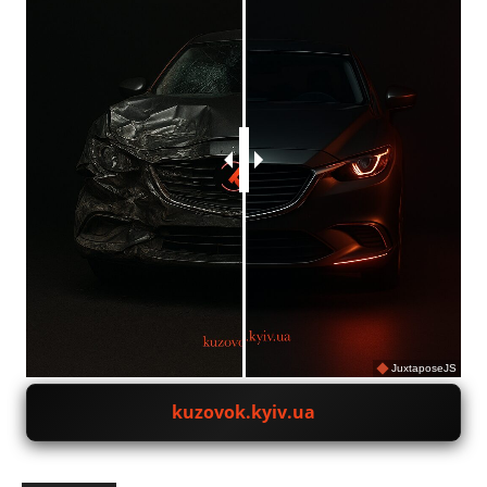
JuxtaposeJS
kuzovok.kyiv.ua