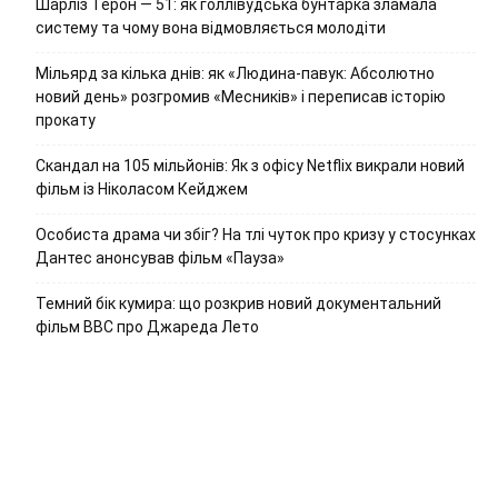
Шарліз Терон — 51: як голлівудська бунтарка зламала
систему та чому вона відмовляється молодіти
Мільярд за кілька днів: як «Людина-павук: Абсолютно
новий день» розгромив «Месників» і переписав історію
прокату
Скандал на 105 мільйонів: Як з офісу Netflix викрали новий
фільм із Ніколасом Кейджем
Особиста драма чи збіг? На тлі чуток про кризу у стосунках
Дантес анонсував фільм «Пауза»
Темний бік кумира: що розкрив новий документальний
фільм ВВС про Джареда Лето