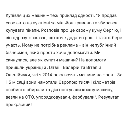
Купівля цих машин – теж приклад єдності. “Я продав
своє авто на аукціоні за мільйон гривень та збирався
купувати пікапи. Розповів про це своєму куму Сергію, і
він одразу ж сказав, що хоче додати гроші і також бере
участь. Йому не потрібна реклама – він непублічний
бізнесмен, який просто хоче допомагати. Ми
скинулися, але як купити машини? На допомогу
прийшли українці з Латвії, Валерій та Віталій
Оленійчуки, які з 2014 року возять машини на фронт. За
1,5 місяці вони намотали Європою тисячі кілометрів,
особисто обирали та діагностували кожну машину,
везли на СТО, упорядковували, фарбували”. Результат
прекрасний!