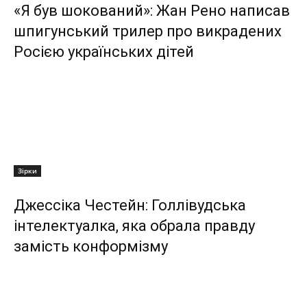
«Я був шокований»: Жан Рено написав
шпигунський трилер про викрадених
Росією українських дітей
Зірки
Джессіка Честейн: Голлівудська
інтелектуалка, яка обрала правду
замість конформізму