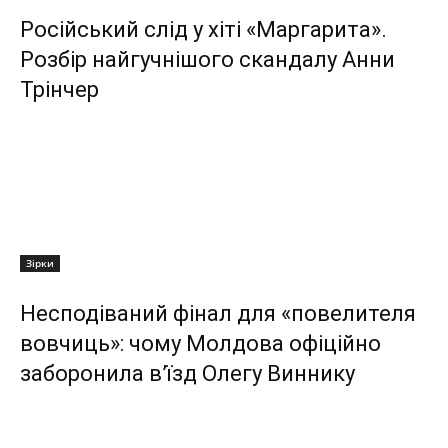
Російський слід у хіті «Маргарита».
Розбір найгучнішого скандалу Анни
Трінчер
Зірки
Несподіваний фінал для «повелителя
вовчиць»: чому Молдова офіційно
заборонила в’їзд Олегу Виннику