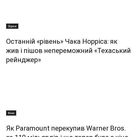
Зірки
Останній «рівень» Чака Норріса: як
жив і пішов непереможний «Техаський
рейнджер»
Кіно
Як Paramount перекупив Warner Bros.