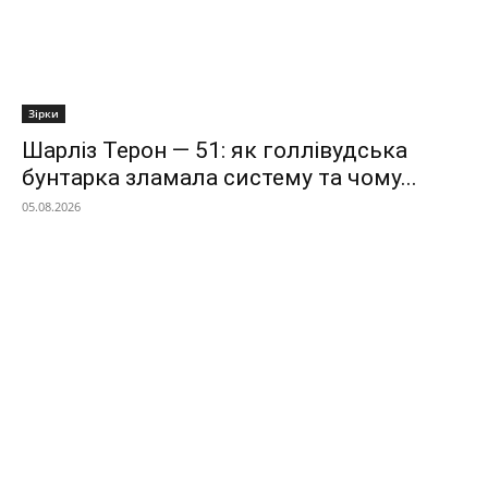
Зірки
Шарліз Терон — 51: як голлівудська
бунтарка зламала систему та чому...
05.08.2026