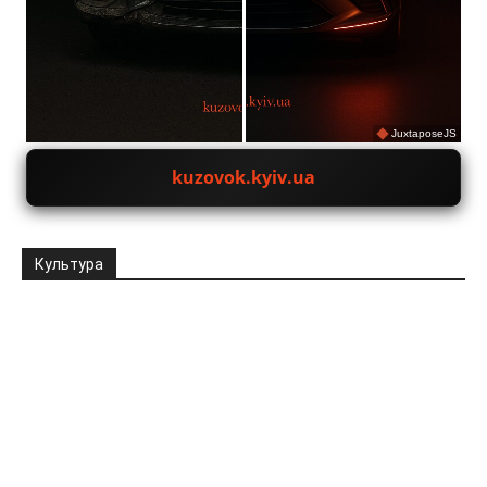
JuxtaposeJS
kuzovok.kyiv.ua
Культура