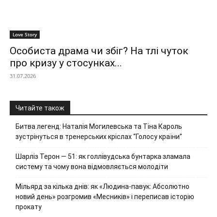
Love Story
Особиста драма чи збіг? На тлі чуток
про кризу у стосунках...
31.07.2026
Читайте також
Битва легенд: Наталія Могилевська та Тіна Кароль
зустрінуться в тренерських кріслах “Голосу країни”
Шарліз Терон — 51: як голлівудська бунтарка зламала
систему та чому вона відмовляється молодіти
Мільярд за кілька днів: як «Людина-павук: Абсолютно
новий день» розгромив «Месників» і переписав історію
прокату