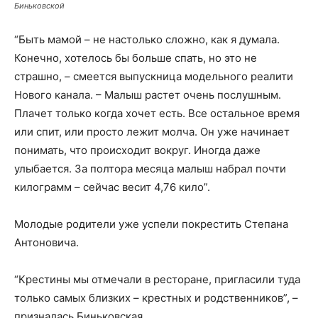
Биньковской
“Быть мамой – не настолько сложно, как я думала.
Конечно, хотелось бы больше спать, но это не
страшно, – смеется выпускница модельного реалити
Нового канала. – Малыш растет очень послушным.
Плачет только когда хочет есть. Все остальное время
или спит, или просто лежит молча. Он уже начинает
понимать, что происходит вокруг. Иногда даже
улыбается. За полтора месяца малыш набрал почти
килограмм – сейчас весит 4,76 кило”.
Молодые родители уже успели покрестить Степана
Антоновича.
“Крестины мы отмечали в ресторане, пригласили туда
только самых близких – крестных и родственников”, –
призналась Биньковская.