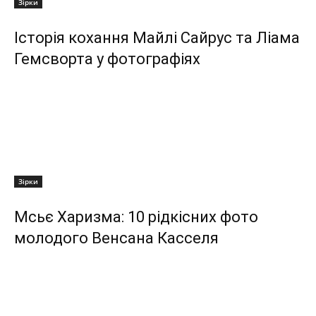
Зірки
Історія кохання Майлі Сайрус та Ліама
Гемсворта у фотографіях
Зірки
Мсьє Харизма: 10 рідкісних фото
молодого Венсана Касселя