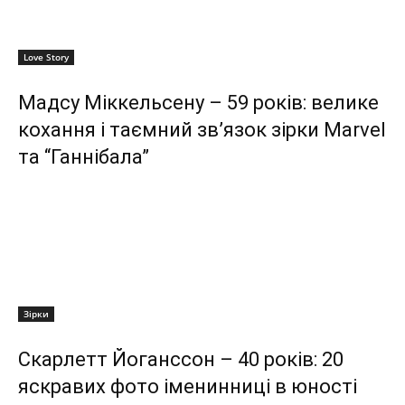
Love Story
Мадсу Міккельсену – 59 років: велике
кохання і таємний зв’язок зірки Marvel
та “Ганнібала”
Зірки
Скарлетт Йоганссон – 40 років: 20
яскравих фото іменинниці в юності