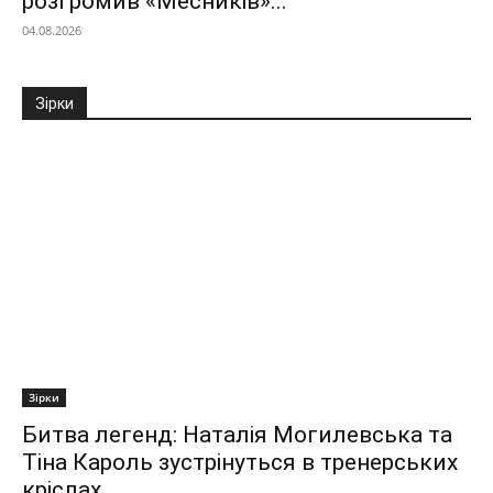
розгромив «Месників»...
04.08.2026
Зірки
Зірки
Битва легенд: Наталія Могилевська та
Тіна Кароль зустрінуться в тренерських
кріслах...