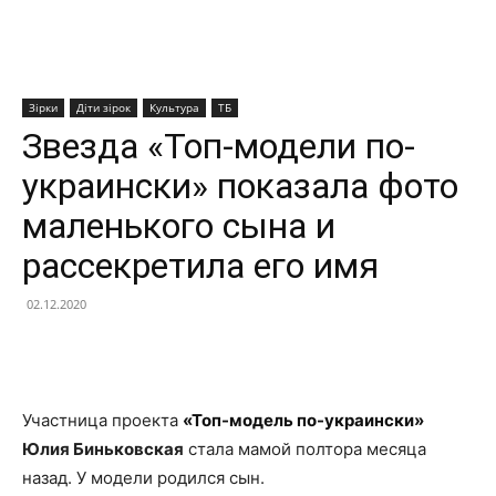
Зірки
Діти зірок
Культура
ТБ
Звезда «Топ-модели по-
украински» показала фото
маленького сына и
рассекретила его имя
02.12.2020
Facebook
X
Telegram
Copy U
Участница проекта
«Топ-модель по-украински»
Юлия Биньковская
стала мамой полтора месяца
назад. У модели родился сын.