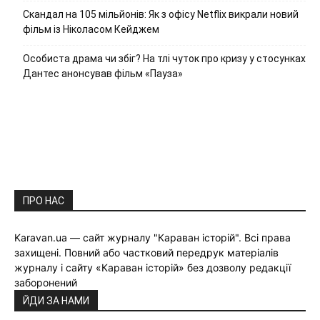
Скандал на 105 мільйонів: Як з офісу Netflix викрали новий
фільм із Ніколасом Кейджем
Особиста драма чи збіг? На тлі чуток про кризу у стосунках
Дантес анонсував фільм «Пауза»
ПРО НАС
Karavan.ua — сайт журналу "Караван історій". Всі права
захищені. Повний або частковий передрук матеріалів
журналу і сайту «Караван історій» без дозволу редакції
заборонений
ЙДИ ЗА НАМИ