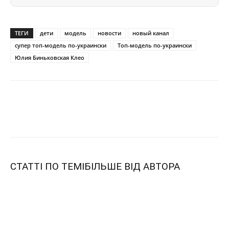
ТЕГИ
дети
модель
новости
новый канал
супер топ-модель по-украински
Топ-модель по-украински
Юлия Биньковская Клео
СТАТТІ ПО ТЕМІ
БІЛЬШЕ ВІД АВТОРА