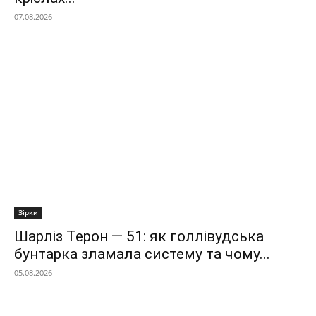
07.08.2026
Зірки
Шарліз Терон — 51: як голлівудська
бунтарка зламала систему та чому...
05.08.2026