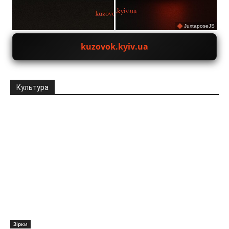
JuxtaposeJS
kuzovok.kyiv.ua
Культура
Зірки