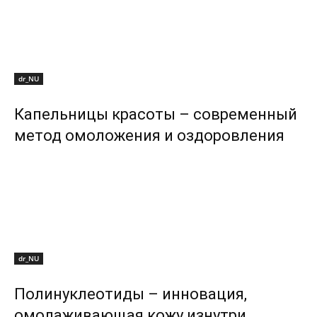
dr_NU
Капельницы красоты – современный
метод омоложения и оздоровления
dr_NU
Полинуклеотиды – инновация,
омолаживающая кожу изнутри