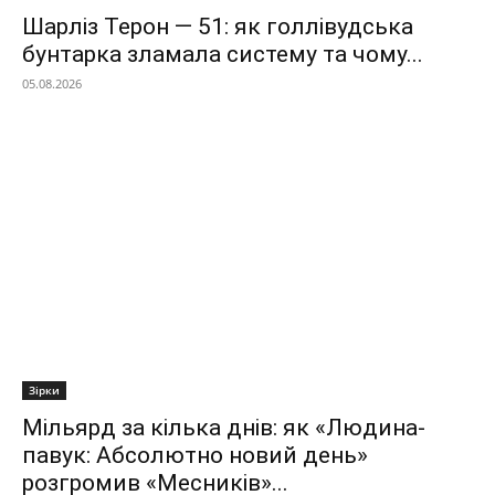
Шарліз Терон — 51: як голлівудська
бунтарка зламала систему та чому...
05.08.2026
Зірки
Мільярд за кілька днів: як «Людина-
павук: Абсолютно новий день»
розгромив «Месників»...