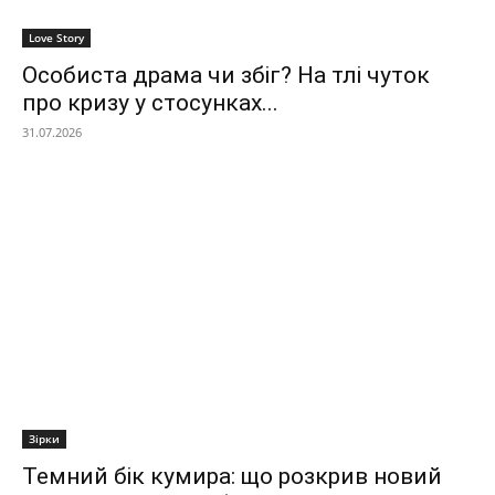
Love Story
Особиста драма чи збіг? На тлі чуток
про кризу у стосунках...
31.07.2026
Зірки
Темний бік кумира: що розкрив новий