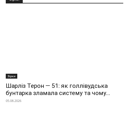
Зірки
Шарліз Терон — 51: як голлівудська
бунтарка зламала систему та чому...
05.08.2026