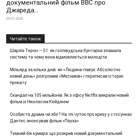
документальний фільм ВВС про
Джареда...
29.07.2026
Читайте також
Шарліз Терон — 51: як голлівудська бунтарка зламала
систему та чому вона відмовляється молодіти
Мільярд за кілька днів: як «Людина-павук: Абсолютно
новий день» розгромив «Месників» і переписав історію
прокату
Скандал на 105 мільйонів: Як з офісу Netflix викрали новий
фільм із Ніколасом Кейджем
Особиста драма чи збіг? На тлі чуток про кризу у стосунках
Дантес анонсував фільм «Пауза»
Темний бік кумира: що розкрив новий документальний