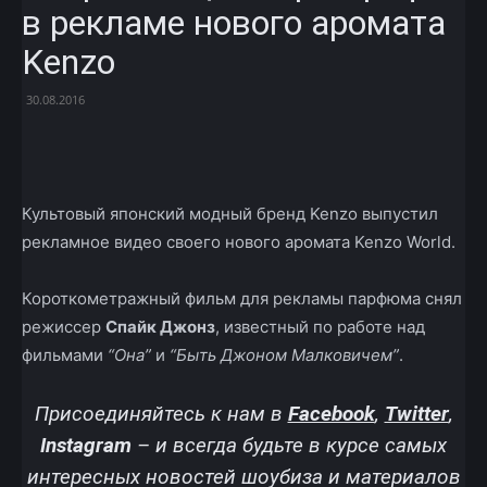
в рекламе нового аромата
Kenzo
30.08.2016
Facebook
X
Telegram
Copy U
Культовый японский модный бренд Kenzo выпустил
рекламное видео своего нового аромата Kenzo World.
Короткометражный фильм для рекламы парфюма снял
режиссер
Спайк Джонз
, известный по работе над
фильмами
“Она”
и
“Быть Джоном Малковичем”
.
Присоединяйтесь к нам в
Facebook
,
Twitter
,
Instagram
–
и всегда будьте в курсе самых
интересных новостей шоубиза и материалов