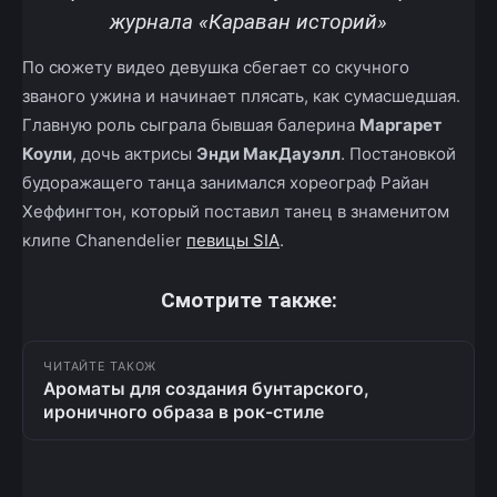
журнала «Караван историй»
По сюжету видео девушка сбегает со скучного
званого ужина и начинает плясать, как сумасшедшая.
Главную роль сыграла бывшая балерина
Маргарет
Коули
, дочь актрисы
Энди МакДауэлл
. Постановкой
будоражащего танца занимался хореограф Райан
Хеффингтон, который поставил танец в знаменитом
клипе Chanendelier
певицы SIA
.
Смотрите также:
ЧИТАЙТЕ ТАКОЖ
Ароматы для создания бунтарского,
ироничного образа в рок-стиле