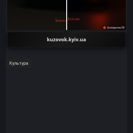
JuxtaposeJS
kuzovok.kyiv.ua
Культура