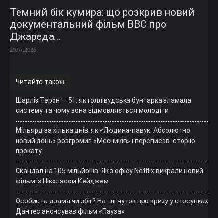
Темний бік кумира: що розкрив новий
документальний фільм ВВС про
Джареда...
29.07.2026
Читайте також
Шарліз Терон — 51: як голлівудська бунтарка зламала
систему та чому вона відмовляється молодіти
Мільярд за кілька днів: як «Людина-павук: Абсолютно
новий день» розгромив «Месників» і переписав історію
прокату
Скандал на 105 мільйонів: Як з офісу Netflix викрали новий
фільм із Ніколасом Кейджем
Особиста драма чи збіг? На тлі чуток про кризу у стосунках
Дантес анонсував фільм «Пауза»