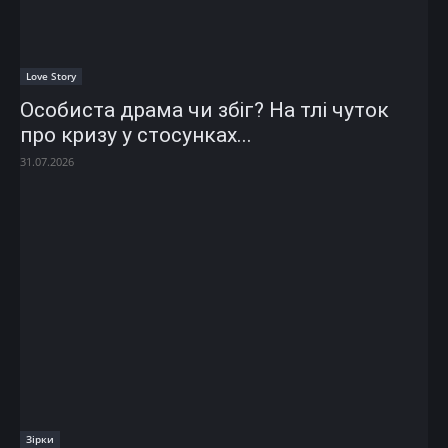
Love Story
Особиста драма чи збіг? На тлі чуток
про кризу у стосунках...
31.07.2026
Зірки