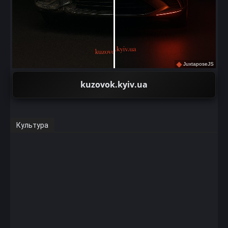
JuxtaposeJS
kuzovok.kyiv.ua
Культура