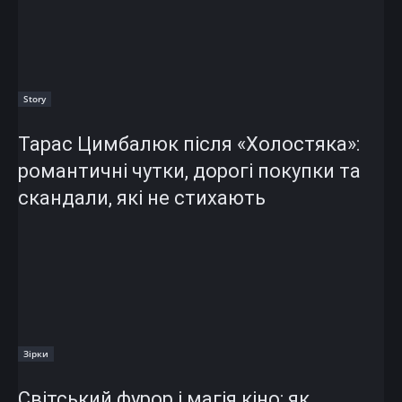
Story
Тарас Цимбалюк після «Холостяка»:
романтичні чутки, дорогі покупки та
скандали, які не стихають
Зірки
Світський фурор і магія кіно: як