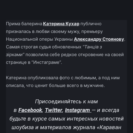
Facebook
X
Telegram
Copy U
Прима балерина
Катерина Кухар
публично
призналась в любви своему мужу, премьеру
Национальной оперы Украины
Александру Стоянову
.
Самая строгая судья обновленных
“Танців з
зірками”
позволила себе редкое откровение на своей
странице в “Инстаграме”.
Катерина опубликовала фото с любимым, а под ним
описала, что ценит больше всего в мужчине.
Присоединяйтесь к нам
в
Facebook
,
Twitter
,
Instagram
—
и всегда
будьте в курсе самых интересных новостей
шоубиза и материалов журнала «Караван