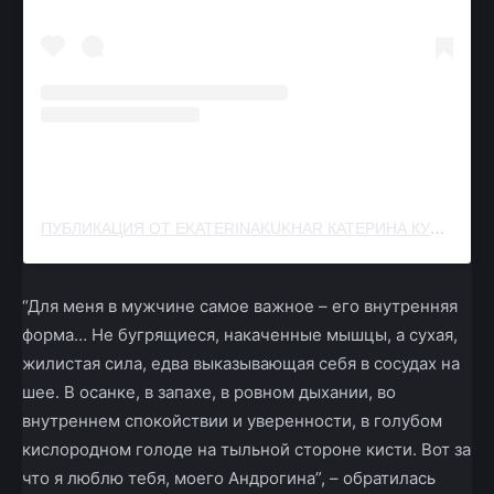
ПУБЛИКАЦИЯ ОТ EKATERINAKUKHAR КАТЕРИНА КУХАР (@EKATERINAKUKHAR_OFFICIAL)
“Для меня в мужчине самое важное – его внутренняя
форма… Не бугрящиеся, накаченные мышцы, а сухая,
жилистая сила, едва выказывающая себя в сосудах на
шее. В осанке, в запахе, в ровном дыхании, во
внутреннем спокойствии и уверенности, в голубом
кислородном голоде на тыльной стороне кисти. Вот за
что я люблю тебя, моего Андрогина”, – обратилась