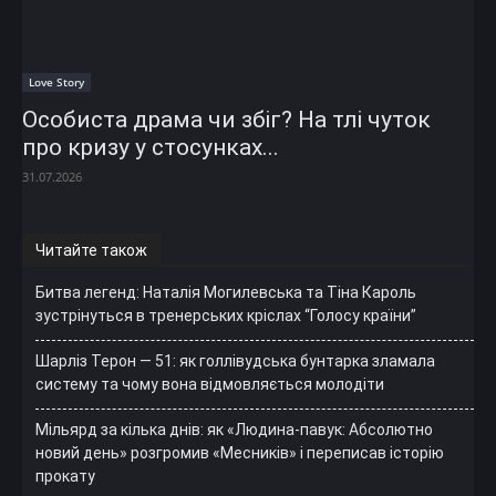
Love Story
Особиста драма чи збіг? На тлі чуток
про кризу у стосунках...
31.07.2026
Читайте також
Битва легенд: Наталія Могилевська та Тіна Кароль
зустрінуться в тренерських кріслах “Голосу країни”
Шарліз Терон — 51: як голлівудська бунтарка зламала
систему та чому вона відмовляється молодіти
Мільярд за кілька днів: як «Людина-павук: Абсолютно
новий день» розгромив «Месників» і переписав історію
прокату