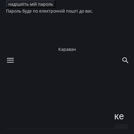
Пароль буде по електронній пошті до вас.
Караван
додому
Культура
Театр
Культура
Театр
Катерина Кухар
призналась, что больше
всего любит в своем муже
12.10.2018