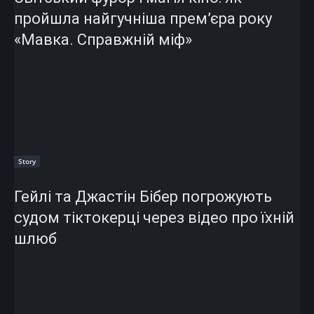
пройшла найгучніша прем’єра року
«Мавка. Справжній міф»
Story
Гейлі та Джастін Бібер погрожують
судом тіктокерці через відео про їхній
шлюб