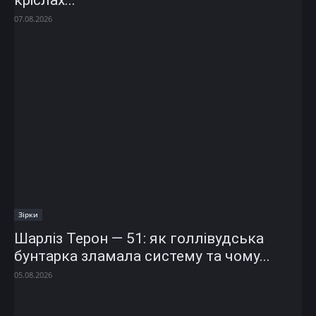
кріслах...
07.08.2026
Зірки
Шарліз Терон — 51: як голлівудська
бунтарка зламала систему та чому...
05.08.2026