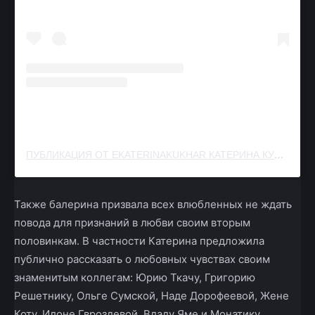
ПУБЛИКАЦИЯ ОТ EKATERINAKUKHAR КАТЕРИНА КУХАР (@EKATERINAKUKHAR_OFFICIAL)
Также балерина призвала всех влюбленных не ждать
повода для признаний в любви своим вторым
половинкам. В частности Катерина предложила
публично рассказать о любовных чувствах своим
знаменитым коллегам: Юрию Ткачу, Григорию
Решетнику, Ольге Сумской, Наде Дорофеевой, Жене
Коту, Илоне Гвроздевой, Владу Яме и Монатику.