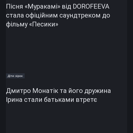
Пісня «Муракамі» від DOROFEEVA
стала офіційним саундтреком до
фільму «Песики»
Діти зірок
Дмитро Монатік та його дружина
Ірина стали батьками втретє