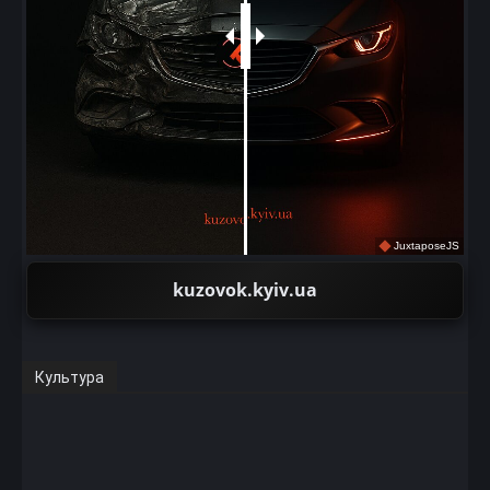
JuxtaposeJS
kuzovok.kyiv.ua
Культура