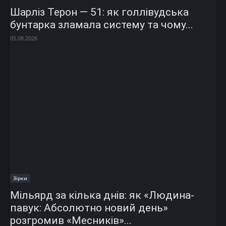
Шарліз Терон — 51: як голлівудська
бунтарка зламала систему та чому...
05.08.2026
Зірки
Мільярд за кілька днів: як «Людина-
павук: Абсолютно новий день»
розгромив «Месників»...