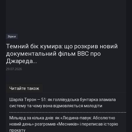
Зірки
Темний бік кумира: що розкрив новий
документальний фільм ВВС про
Джареда...
29.07.2026
Читайте також
Шарліз Терон — 51: як голлівудська бунтарка зламала
систему та чому вона відмовляється молодіти
Мільярд за кілька днів: як «Людина-павук: Абсолютно
новий день» розгромив «Месників» і переписав історію
прокату