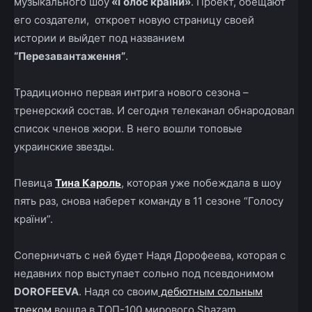
музыкального шоу
«Голос країни»
. Проект, обещают
его создатели, откроет новую страницу своей
истории и выйдет под названием
“Перезавантаження”
.
Традиционно первая интрига нового сезона –
тренерский состав. И сегодня телеканал обнародовал
список членов жюри. В него вошли топовые
украинские звезды.
Певица
Тина Кароль
, которая уже побеждала в шоу
пять раз, снова наберет команду в 11 сезоне “Голосу
країни”.
Соперничать с ней будет Надя Дорофеева, которая с
недавних пор выступает сольно под псевдонимом
DOROFEEVA
. Надя со своим
дебютным сольным
треком
вошла в ТОП-100 мирового Shazam.