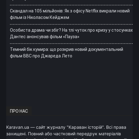
Скандал на 105 мільйонів: Як з офісу Netflix викрали новий
фільм із Ніколасом Кейджем
Особиста драма чи збіг? На тлі чуток про кризу у стосунках
Дантес анонсував фільм «Пауза»
Темний бік кумира: що розкрив новий документальний
фільм ВВС про Джареда Лето
ПРО НАС
Karavan.ua — сайт журналу "Караван історій". Всі права
захищені. Повний або частковий передрук матеріалів