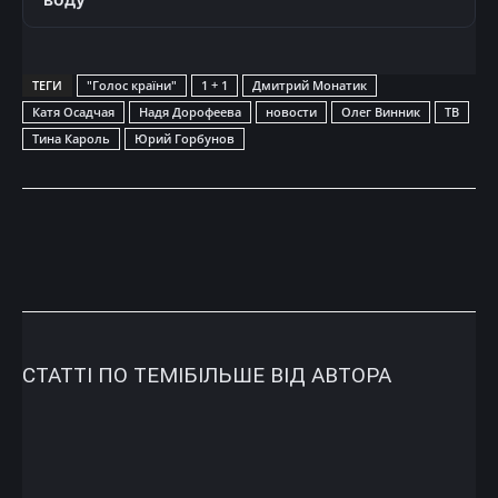
ТЕГИ
"Голос країни"
1 + 1
Дмитрий Монатик
Катя Осадчая
Надя Дорофеева
новости
Олег Винник
ТВ
Тина Кароль
Юрий Горбунов
СТАТТІ ПО ТЕМІ
БІЛЬШЕ ВІД АВТОРА