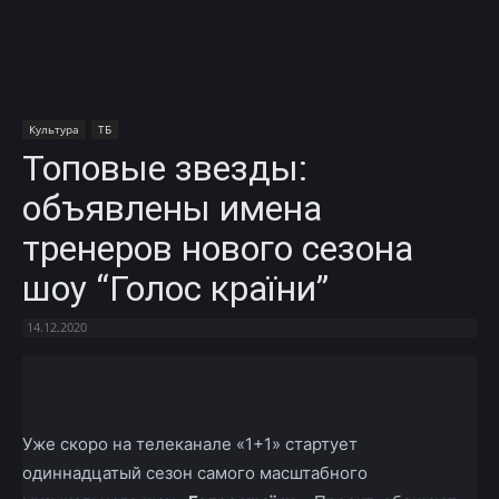
Культура
ТБ
Топовые звезды:
объявлены имена
тренеров нового сезона
шоу “Голос країни”
14.12.2020
Facebook
X
Telegram
Copy U
Уже скоро на телеканале «1+1» стартует
одиннадцатый сезон самого масштабного