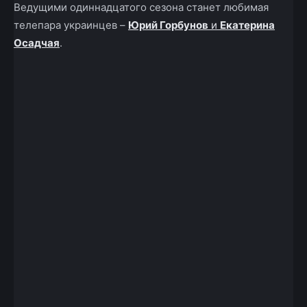
Ведущими одиннадцатого сезона станет любимая
телепара украинцев –
Юрий Горбунов
и
Екатерина
Осадчая
.