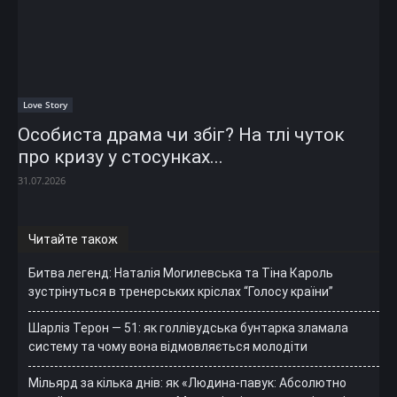
Love Story
Особиста драма чи збіг? На тлі чуток
про кризу у стосунках...
31.07.2026
Читайте також
Битва легенд: Наталія Могилевська та Тіна Кароль
зустрінуться в тренерських кріслах “Голосу країни”
Шарліз Терон — 51: як голлівудська бунтарка зламала
систему та чому вона відмовляється молодіти
Мільярд за кілька днів: як «Людина-павук: Абсолютно