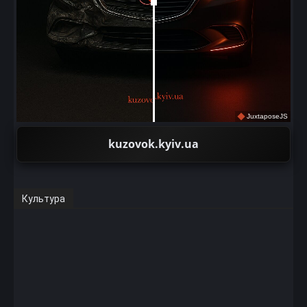
JuxtaposeJS
kuzovok.kyiv.ua
Культура