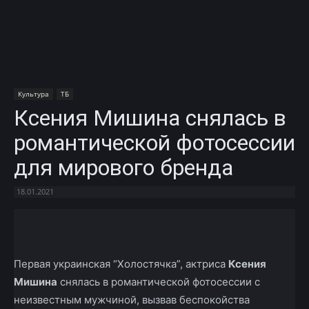
Культура
ТБ
Ксения Мишина снялась в
романтической фотосессии
для мирового бренда
18.01.2021
Facebook
X
Telegram
Copy U
Первая украинская “Холостячка”, актриса
Ксения
Мишина
снялась в романтической фотосессии с
неизвестным мужчиной, вызвав беспокойства