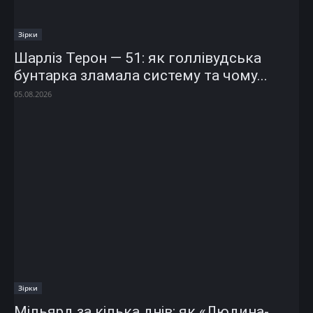
Зірки
Шарліз Терон — 51: як голлівудська
бунтарка зламала систему та чому...
05.08.2026
Зірки
Мільярд за кілька днів: як «Людина-