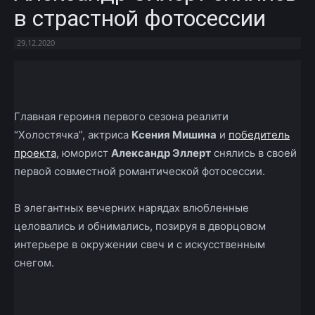
в страстной фотосессии
29.12.2020
Facebook
X
Telegram
Copy U
Главная героиня первого сезона реалити
“Холостячка”, актриса
Ксения Мишина
и
победитель
проекта
, юморист
Александр Эллерт
снялись в своей
первой совместной романтической фотосессии.
В элегантных вечерних нарядах влюбленные
целовались и обнимались, позируя в дворцовом
интерьере в окружении свеч и с искусственным
снегом.