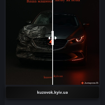
JuxtaposeJS
kuzovok.kyiv.ua