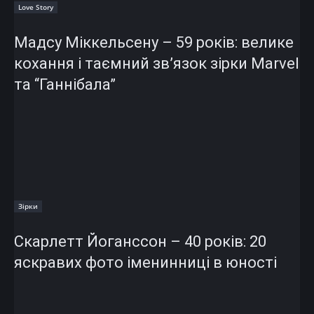
Love Story
Мадсу Міккельсену – 59 років: велике
кохання і таємний зв’язок зірки Marvel
та “Ганнібала”
Зірки
Скарлетт Йоганссон – 40 років: 20
яскравих фото іменинниці в юності