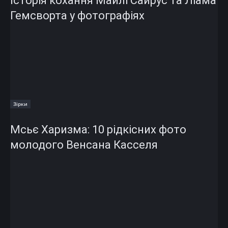
Історія кохання Майлі Сайрус та Ліама
Гемсворта у фотографіях
Зірки
Мсьє Харизма: 10 рідкісних фото
молодого Венсана Касселя