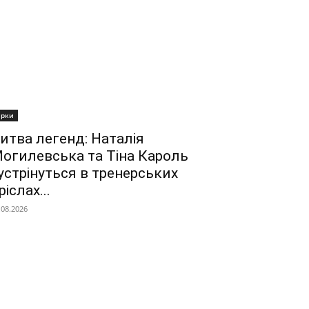
ірки
итва легенд: Наталія
огилевська та Тіна Кароль
устрінуться в тренерських
ріслах...
.08.2026