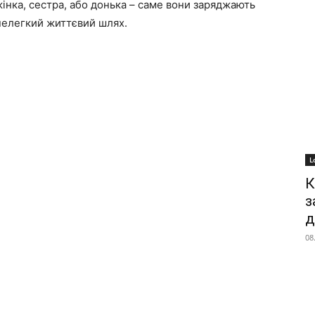
жінка, сестра, або донька – саме вони заряджають
нелегкий життєвий шлях.
L
К
з
д
08