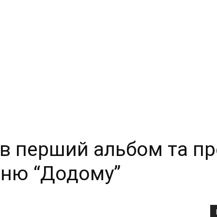
ив перший альбом та п
сню “Додому”
Copy URL