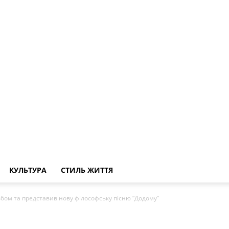
КУЛЬТУРА
СТИЛЬ ЖИТТЯ
бом та представив нову філософську пісню “Додому”