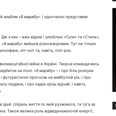
ий альбом «
8 марабу
»
. І одночасно представив
ві з них – вже відомі і улюблені «
Гуси
» та «
Стиль
»,
. «
8 марабу
» вийшов різножанровим. Тут не тільки
искофанк, хіп-хоп та, навіть, поп-рок.
вномасштабної війни в Україні. Творча команда весь
ідбиток на пісні. «
8 марабу
» – і про біль розлуки
 і футуристичні прогнози на майбутній рік, і про
лу людини, і про надію крізь відчай, і навіть
.
 ідей: спіраль життя по якій рухаємося, та туга за
а. Також велика роль відведенажіночій енергії,