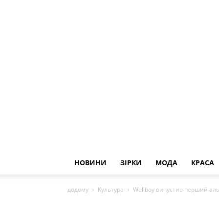
НОВИНИ
ЗІРКИ
МОДА
КРАСА
додому
Культура
Wellboy випустив перший аль