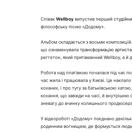
Співак
Wellboy
випустив перший
студійн
філософську пісню «
Додому
».
Альбом складається з восьми композицій. Д
що ознаменувала
трансформацію артиста
реггетон, який притаманний Wellboy, а й д
Робота над платівкою почалася під час по
час жила і працювала у Києві. Це наклало в
коханих, і про тугу за батьківською хатою,
кохання, що завжди на часі, й внутрішню си
зневагу до вчинку колишнього продюсера
У відеороботі «
Додому
» поєднано декілька
родинним вогнищем, де формується людин