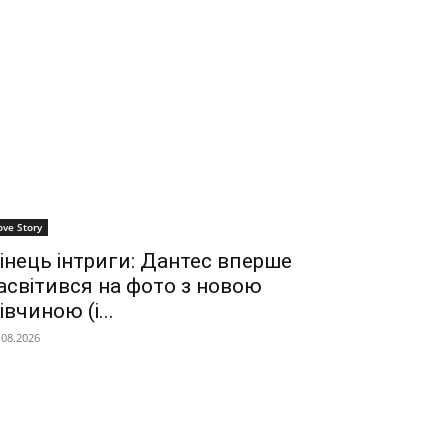
ove Story
інець інтриги: Дантес вперше
асвітився на фото з новою
івчиною (і...
.08.2026