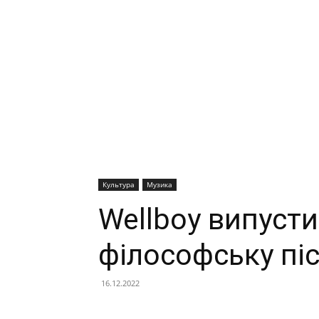
Культура
Музика
Wellboy випуст
філософську пі
16.12.2022
Facebook
X
Telegram