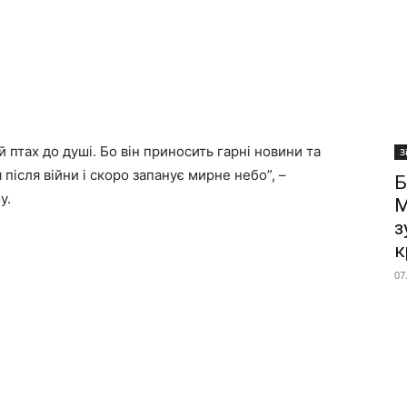
птах до душі. Бо він приносить гарні новини та
З
 після війни і скоро запанує мирне небо”, –
Б
y.
М
з
к
07