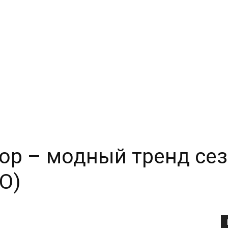
ор – модный тренд сез
О)
Copy URL