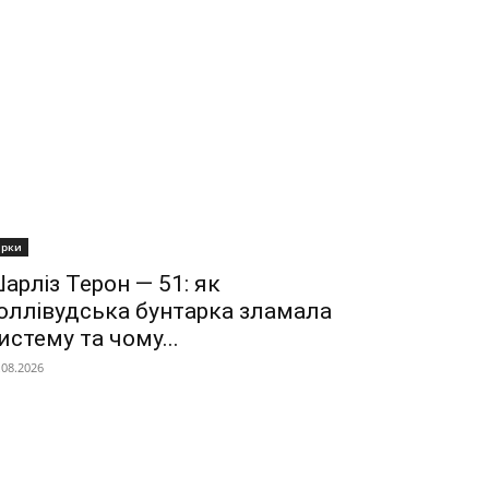
ірки
арліз Терон — 51: як
оллівудська бунтарка зламала
истему та чому...
.08.2026