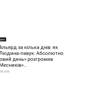
ірки
ільярд за кілька днів: як
Людина-павук: Абсолютно
овий день» розгромив
Месників»...
.08.2026