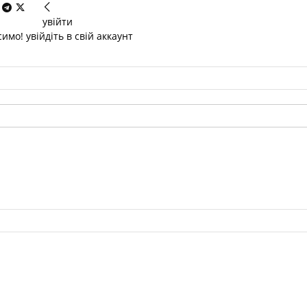
увійти
имо! увійдіть в свій аккаунт