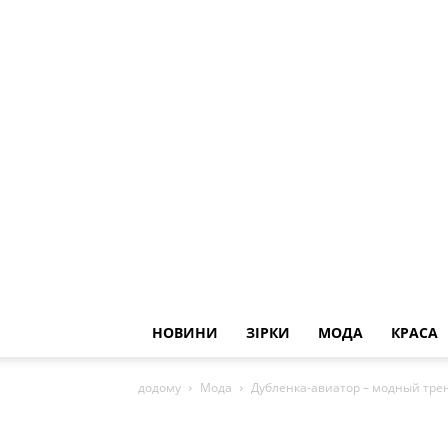
НОВИНИ
ЗІРКИ
МОДА
КРАСА
додому
Мода
Дубленка-авиатор – модный трен