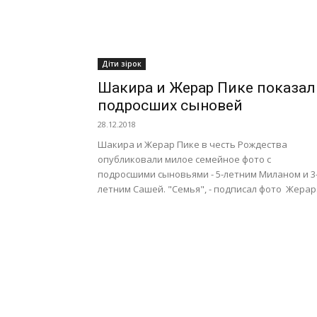
Діти зірок
Шакира и Жерар Пике показал
подросших сыновей
28.12.2018
Шакира и Жерар Пике в честь Рождества
опубликовали милое семейное фото с
подросшими сыновьями - 5-летним Миланом и 3
летним Сашей. "Семья", - подписал фото Жерар..