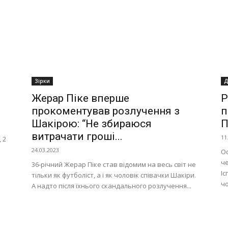
Зірки
Д
Жерар Піке вперше
Р
прокоментував розлучення з
п
Шакірою: “Не збираюся
П
витрачати гроші...
11
 2
24.03.2023
Ос
ч
36-річний Жерар Піке став відомим на весь світ не
Іс
тільки як футболіст, а і як чоловік співачки Шакіри.
чо
А надто після їхнього скандального розлучення...