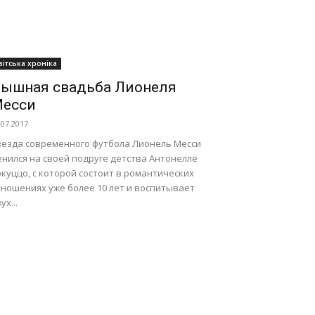
вітська хроніка
ышная свадьба Лионеля
есси
.07.2017
везда современного футбола Лионель Месси
енился на своей подруге детства Антонелле
куццо, с которой состоит в романтических
тношениях уже более 10 лет и воспитывает
ух...