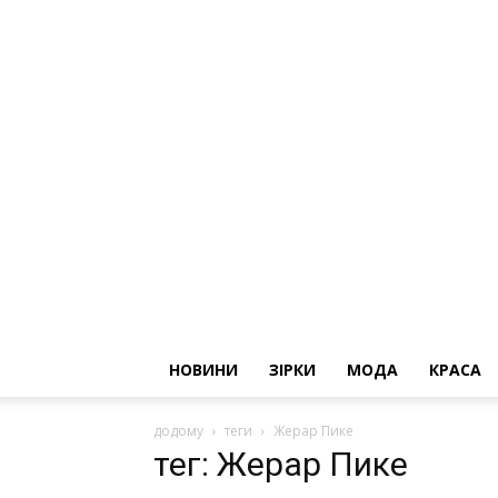
НОВИНИ
ЗІРКИ
МОДА
КРАСА
додому
теги
Жерар Пике
тег: Жерар Пике