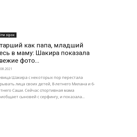
іти зірок
тарший как папа, младший
есь в маму: Шакира показала
вежие фото...
.08.2021
евица Шакира с некоторых пор перестала
рывать лица своих детей, 8-летнего Милана и 6-
етнего Саши. Сейчас спортивная мама
иобщает сыновей с серфингу, и показала...