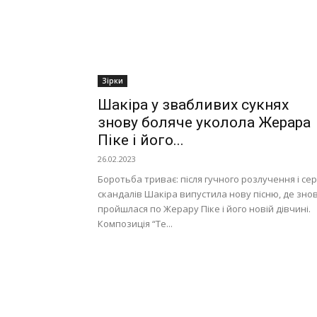
Зірки
Шакіра у звабливих сукнях
знову боляче уколола Жерара
Піке і його...
26.02.2023
Боротьба триває: після гучного розлучення і сері
скандалів Шакіра випустила нову пісню, де зно
пройшлася по Жерару Піке і його новій дівчині.
Композиція “Te...