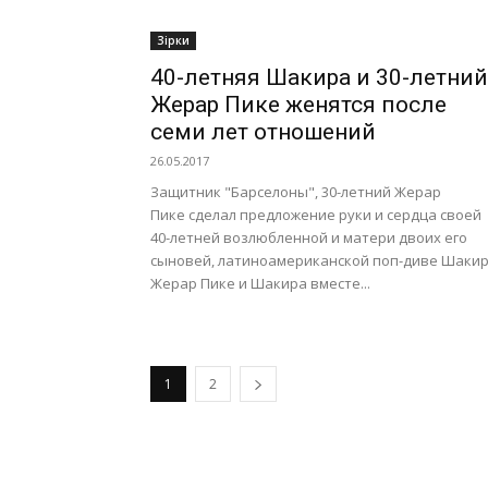
Зірки
40-летняя Шакира и 30-летний
Жерар Пике женятся после
семи лет отношений
26.05.2017
Защитник "Барселоны", 30-летний Жерар
Пике сделал предложение руки и сердца своей
40-летней возлюбленной и матери двоих его
сыновей, латиноамериканской поп-диве Шакир
Жерар Пике и Шакира вместе...
1
2