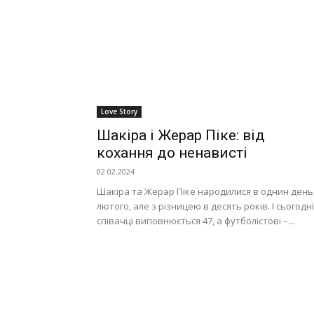
Love Story
Шакіра і Жерар Піке: від
кохання до ненависті
02.02.2024
Шакіра та Жерар Піке народилися в однин день,
лютого, але з різницею в десять років. І сьогодні
співачці виповнюється 47, а футболістові –...