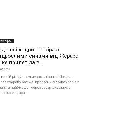
іти зірок
ідкісні кадри: Шакіра з
ідрослими синами від Жерара
іке прилетіла в...
.03.2023
танній рік був тяжким для співачки Шакіри -
ерез хворобу батька, проблеми із податковою в
панії, а найбільше - через зраду цивільного
ловіка Жерара...