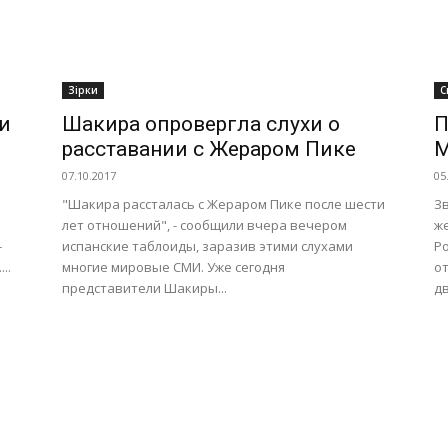
Зірки
С
и
Шакира опровергла слухи о
П
расставании с Жераром Пике
М
07.10.2017
05
"Шакира рассталась с Жераром Пике после шести
З
лет отношений", - сообщили вчера вечером
ж
-
испанские таблоиды, заразив этими слухами
Ро
..
многие мировые СМИ. Уже сегодня
о
представители Шакиры...
дв