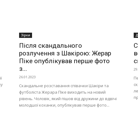
Зірки
Д
Після скандального
С
розлучення з Шакірою: Жерар
в
Піке опублікував перше фото
с
з...
29
26.01.2023
ї
П
ву
ск
Скандальне розставання співачки Шакіри та
л
футболіста Жерара Піке виходить на новий
пр
рівень. Чоловік, який пішов від дружини до вдвічі
молодшої коханки, опублікував перше фото...