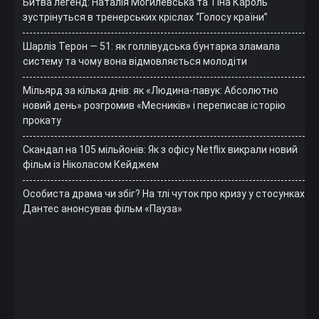
Битва легенд: Наталія Могилевська та Тіна Кароль
зустрінуться в тренерських кріслах “Голосу країни”
Шарліз Терон — 51: як голлівудська бунтарка зламала
систему та чому вона відмовляється молодіти
Мільярд за кілька днів: як «Людина-павук: Абсолютно
новий день» розгромив «Месників» і переписав історію
прокату
Скандал на 105 мільйонів: Як з офісу Netflix викрали новий
фільм із Ніколасом Кейджем
Особиста драма чи збіг? На тлі чуток про кризу у стосунках
Дантес анонсував фільм «Пауза»