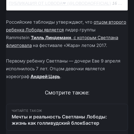
ПУБЛИКАЦИЯ ОТ LOBODA❤ (@LOBODAOFFICIAL)
16 МАЙ 2018 В 8:00 PDT
Российские таблоиды утверждают, что
отцом второго
ребенка Лободы является
лидер группы
Rammstein
Тилль Линдеманн
, с которым Светлана
флиртовала
на фестивале «Жара» летом 2017.
Первому ребенку Светланы — дочери Еве 9 апреля
исполнилось 7 лет. Отцом девочки является
хореограф
Андрей Царь
.
Смотрите также:
ЧИТАЙТЕ ТАКОЖ
Мечты и реальность Светланы Лободы:
жизнь как голливудский блокбастер