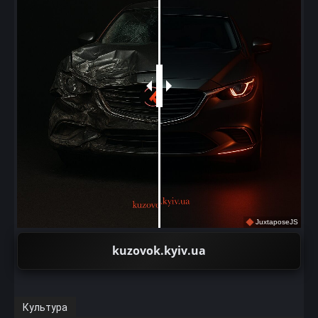
JuxtaposeJS
kuzovok.kyiv.ua
Культура