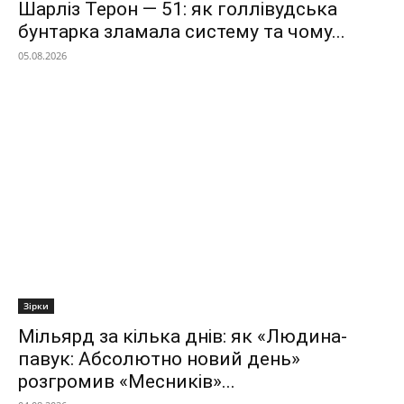
Шарліз Терон — 51: як голлівудська
бунтарка зламала систему та чому...
05.08.2026
Зірки
Мільярд за кілька днів: як «Людина-
павук: Абсолютно новий день»
розгромив «Месників»...