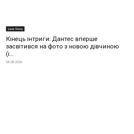
Love Story
Кінець інтриги: Дантес вперше
засвітився на фото з новою дівчиною
(і...
08.08.2026