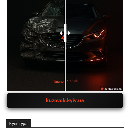
JuxtaposeJS
kuzovok.kyiv.ua
Культура