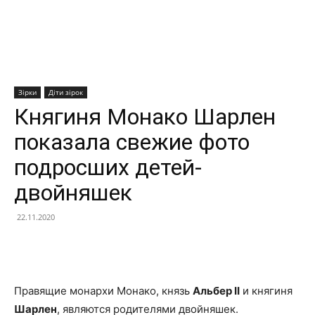
Зірки
Діти зірок
Княгиня Монако Шарлен
показала свежие фото
подросших детей-
двойняшек
22.11.2020
Facebook
X
Telegram
Copy U
Правящие монархи Монако, князь
Альбер II
и княгиня
Шарлен
, являются родителями двойняшек.