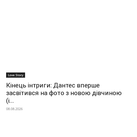
Love Story
Кінець інтриги: Дантес вперше
засвітився на фото з новою дівчиною
(і...
08.08.2026