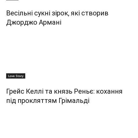
Весільні сукні зірок, які створив
Джорджо Армані
Love Story
Грейс Келлі та князь Реньє: кохання
під прокляттям Грімальді