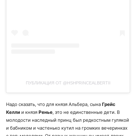
ПУБЛИКАЦИЯ ОТ @HSHPRINCEALBERTII
Надо сказать, что для князя Альбера, сына
Грейс
Келли
и князя
Ренье
, это не единственные дети. В
молодости наследный принц был редкостным гулякой
и бабником и частенько кутил на громких вечеринках
с топ-моделями. От разных женщин он имеет двоих