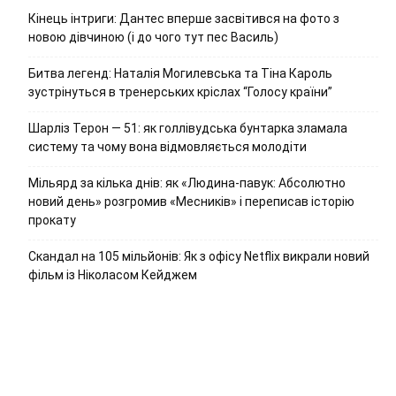
Кінець інтриги: Дантес вперше засвітився на фото з
новою дівчиною (і до чого тут пес Василь)
Битва легенд: Наталія Могилевська та Тіна Кароль
зустрінуться в тренерських кріслах “Голосу країни”
Шарліз Терон — 51: як голлівудська бунтарка зламала
систему та чому вона відмовляється молодіти
Мільярд за кілька днів: як «Людина-павук: Абсолютно
новий день» розгромив «Месників» і переписав історію
прокату
Скандал на 105 мільйонів: Як з офісу Netflix викрали новий
фільм із Ніколасом Кейджем