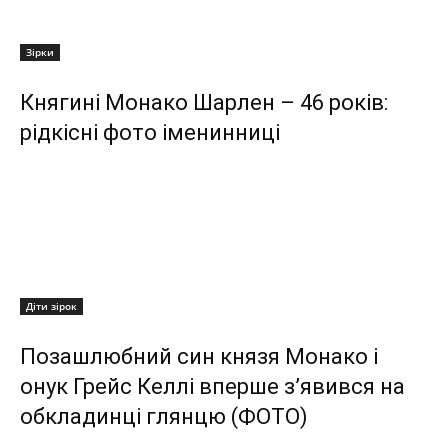
Зірки
Княгині Монако Шарлен – 46 років:
рідкісні фото іменинниці
Діти зірок
Позашлюбний син князя Монако і
онук Грейс Келлі вперше з’явився на
обкладинці глянцю (ФОТО)