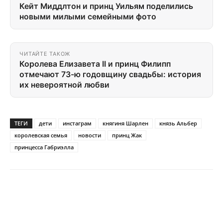
Кейт Миддлтон и принц Уильям поделились
новыми милыми семейными фото
ЧИТАЙТЕ ТАКОЖ
Королева Елизавета II и принц Филипп
отмечают 73-ю годовщину свадьбы: история
их невероятной любви
ТЕГИ
дети
инстаграм
княгиня Шарлен
князь Альбер
королевская семья
новости
принц Жак
принцесса Габриэлла