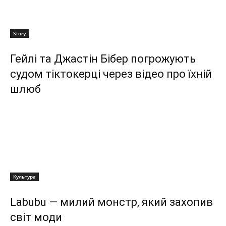
Story
Гейлі та Джастін Бібер погрожують
судом тіктокерці через відео про їхній
шлюб
Культура
Labubu — милий монстр, який захопив
світ моди