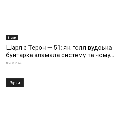
Зірки
Шарліз Терон — 51: як голлівудська
бунтарка зламала систему та чому...
05.08.2026
Зірки