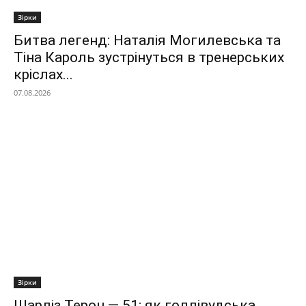
Зірки
Битва легенд: Наталія Могилевська та
Тіна Кароль зустрінуться в тренерських
кріслах...
07.08.2026
Зірки
Шарліз Терон — 51: як голлівудська