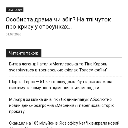
Love Story
Особиста драма чи збіг? На тлі чуток
про кризу у стосунках...
31.07.2026
Читайте також
Битва легенд: Наталія Могилевська та Тіна Кароль
зустрінуться в тренерських кріслах “Голосу країни”
Шарліз Терон — 51: як голлівудська бунтарка зламала
систему та чому вона відмовляється молодіти
Мільярд за кілька днів: як «Людина-павук: Абсолютно
новий день» розгромив «Месників» і переписав історію
прокату
Скандал на 105 мільйонів: Як з офісу Netflix викрали новий