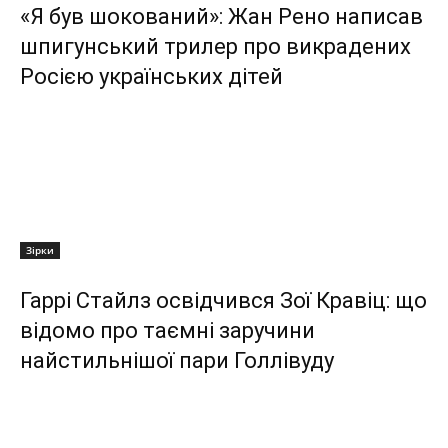
«Я був шокований»: Жан Рено написав
шпигунський трилер про викрадених
Росією українських дітей
Зірки
Гаррі Стайлз освідчився Зої Кравіц: що
відомо про таємні заручини
найстильнішої пари Голлівуду