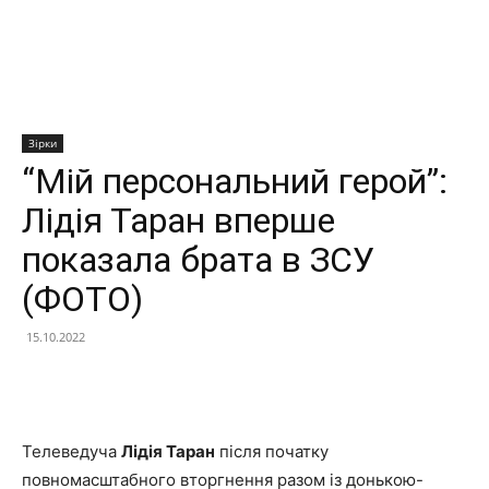
Зірки
“Мій персональний герой”:
Лідія Таран вперше
показала брата в ЗСУ
(ФОТО)
15.10.2022
Facebook
X
Telegram
Copy U
Телеведуча
Лідія Таран
після початку
повномасштабного вторгнення разом із донькою-