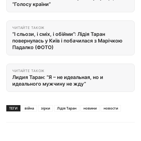
“Голосу країни”
ЧИТАЙТЕ ТАКОЖ
“І сльози, і сміх, і обійми”: Лідія Таран
повернулась у Київ і побачилася з Марічкою
Падалко (ФОТО)
ЧИТАЙТЕ ТАКОЖ
Лидия Таран: “Я – не идеальная, но и
идеального мужчину не жду”
ТЕГИ
війна
зірки
Лідія Таран
новини
новости