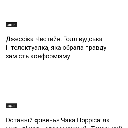
Зірки
Джессіка Честейн: Голлівудська
інтелектуалка, яка обрала правду
замість конформізму
Зірки
Останній «рівень» Чака Норріса: як