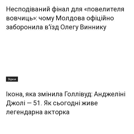
Несподіваний фінал для «повелителя
вовчиць»: чому Молдова офіційно
заборонила в’їзд Олегу Виннику
Зірки
Ікона, яка змінила Голлівуд: Анджеліні
Джолі — 51. Як сьогодні живе
легендарна акторка