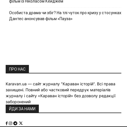
фільм із Ніколасом Кейджем
Особиста драма чи збіг? На тлі чуток про кризу у стосунках
Дантес анонсував фільм «Пауза»
ПРО НАС
Karavan.ua — сайт журналу "Караван історій". Всі права
захищені. Повний або частковий передрук матеріалів
журналу і сайту «Караван історій» без дозволу редакції
заборонений
ЙДИ ЗА НАМИ