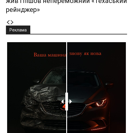
жив і пішов непереможний «Техаський
рейнджер»
Реклама