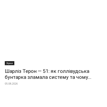
Зірки
Шарліз Терон — 51: як голлівудська
бунтарка зламала систему та чому...
05.08.2026