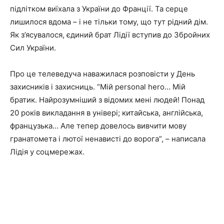
підлітком виїхала з України до Франції. Та серце
лишилося вдома – і не тільки тому, що тут рідний дім.
Як з’ясувалося, єдиний брат Лідії вступив до Збройних
Сил України.
Про це телеведуча наважилася розповісти у День
захисників і захисниць. “Мій personal hero… Мій
братик. Найрозумніший з відомих мені людей! Понад
20 років викладання в універі; китайська, англійська,
французька… Але тепер довелось вивчити мову
гранатомета і лютої ненависті до ворога”, – написала
Лідія у соцмережах.