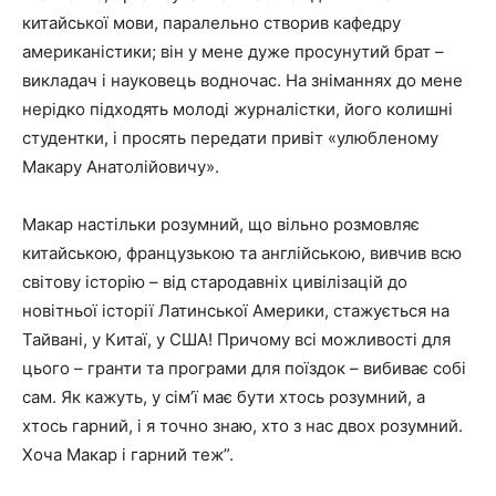
китайської мови, паралельно створив кафедру
американістики; він у мене дуже просунутий брат –
викладач і науковець водночас. На зніманнях до мене
нерідко підходять молоді журналістки, його колишні
студентки, і просять передати привіт «улюбленому
Макару Анатолійовичу».
Макар настільки розумний, що вільно розмовляє
китайською, французькою та англійською, вивчив всю
світову історію – від стародавніх цивілізацій до
новітньої історії Латинської Америки, стажується на
Тайвані, у Китаї, у США! Причому всі можливості для
цього – гранти та програми для поїздок – вибиває собі
сам. Як кажуть, у сім’ї має бути хтось розумний, а
хтось гарний, і я точно знаю, хто з нас двох розумний.
Хоча Макар і гарний теж”.