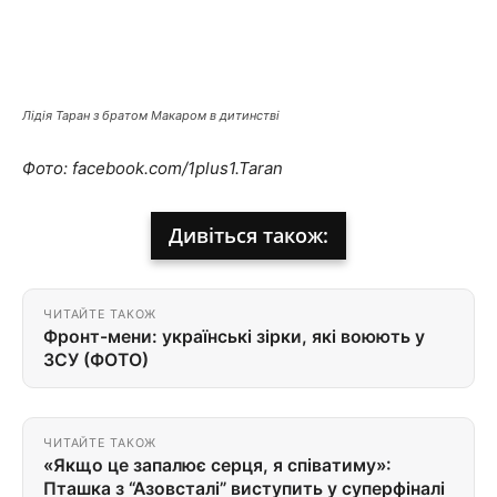
Лідія Таран з братом Макаром в дитинстві
Фото: facebook.com/1plus1.Taran
Дивіться також:
ЧИТАЙТЕ ТАКОЖ
Фронт-мени: українські зірки, які воюють у
ЗСУ (ФОТО)
ЧИТАЙТЕ ТАКОЖ
«Якщо це запалює серця, я співатиму»:
Пташка з “Азовсталі” виступить у суперфіналі