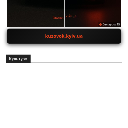
JuxtaposeJS
kuzovok.kyiv.ua
Культура