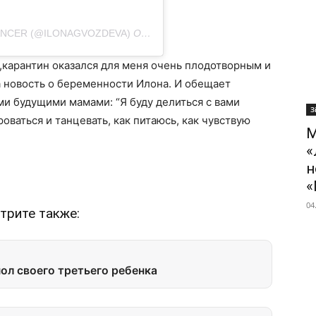
DANCER (@ILONAGVOZDEVA)
ON
MAY 31, 2020 AT 3:23AM PDT
,карантин оказался для меня очень плодотворным и
а новость о беременности Илона. И обещает
и будущими мамами: “Я буду делиться с вами
З
оваться и танцевать, как питаюсь, как чувствую
М
«
н
«
04
трите также:
ол своего третьего ребенка