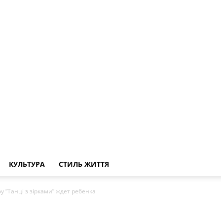
КУЛЬТУРА
СТИЛЬ ЖИТТЯ
 “Танці з зірками” ждет ребенка