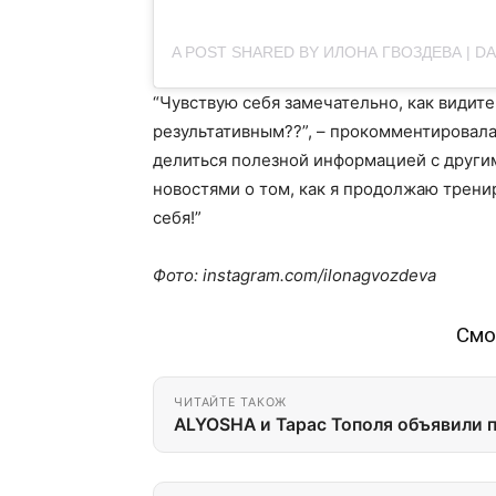
A POST SHARED BY ИЛОНА ГВОЗДЕВА | 
“
Чувствую себя замечательно, как видите
результативным??”, – прокомментировал
делиться полезной информацией с другим
новостями о том, как я продолжаю тренир
себя!”
Фото: instagram.com/ilonagvozdeva
Смо
ЧИТАЙТЕ ТАКОЖ
АLYOSHA и Тарас Тополя объявили п