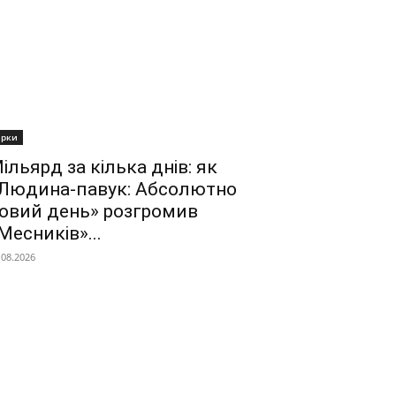
ірки
ільярд за кілька днів: як
Людина-павук: Абсолютно
овий день» розгромив
Месників»...
.08.2026