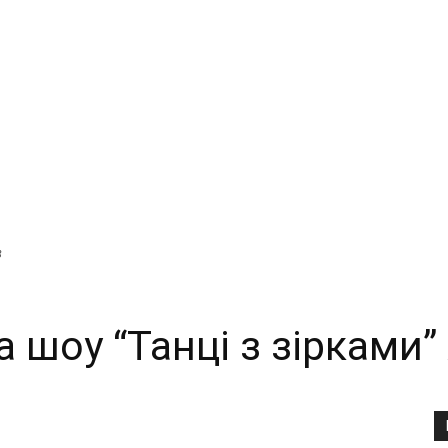
8
 шоу “Танці з зірками”
Copy URL