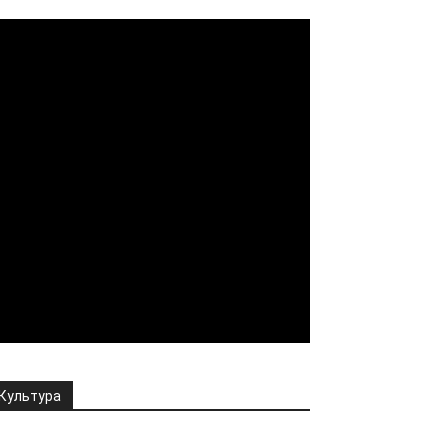
JuxtaposeJS
Культура