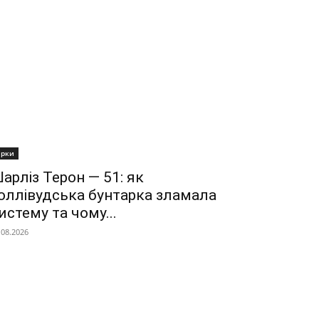
ірки
арліз Терон — 51: як
оллівудська бунтарка зламала
истему та чому...
.08.2026