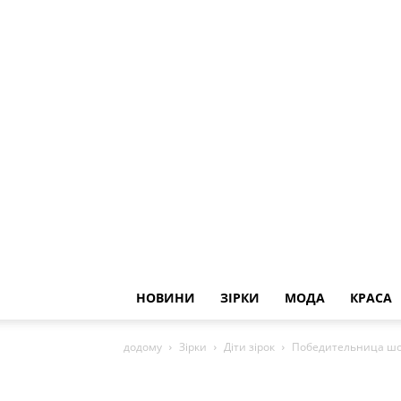
НОВИНИ
ЗІРКИ
МОДА
КРАСА
додому
Зірки
Діти зірок
Победительница шоу