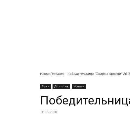
Илона Гвоздева - победительница "Танців з зірками" 201
Зірки
Діти зірок
Новини
Победительница
31.05.2020
Facebook
X
Telegram