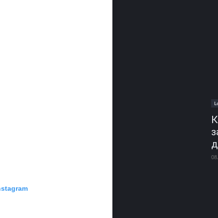
L
К
з
д
08
nstagram