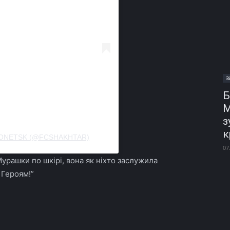
З
Б
М
з
к
DONETSK (@FCSHAKHTAR)
07
урашки по шкірі, вона як ніхто заслужила
 Героям!”