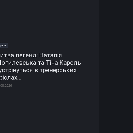
ірки
итва легенд: Наталія
огилевська та Тіна Кароль
устрінуться в тренерських
ріслах...
.08.2026