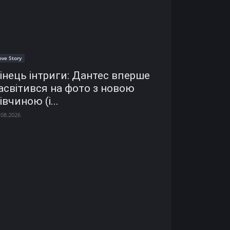
ove Story
інець інтриги: Дантес вперше
асвітився на фото з новою
івчиною (і...
.08.2026