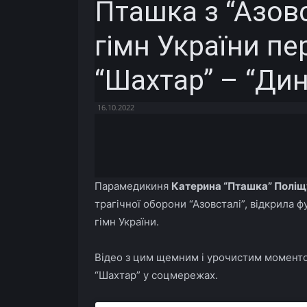
Пташка з “Азовс
гімн України п
“Шахтар” – “Дин
16.10.2022
Facebook
X
Telegram
Парамедикиня
Катерина “Пташка” Поліщ
трагічної оборони “Азовсталі”, відкрила 
гімн України.
Відео з цим щемним і урочистим моментом
“Шахтар” у соцмережах.