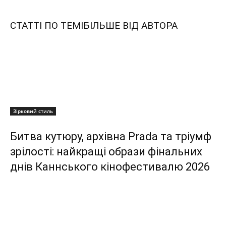
СТАТТІ ПО ТЕМІ
БІЛЬШЕ ВІД АВТОРА
Зірковий стиль
Битва кутюру, архівна Prada та тріумф
зрілості: найкращі образи фінальних
днів Каннського кінофестивалю 2026