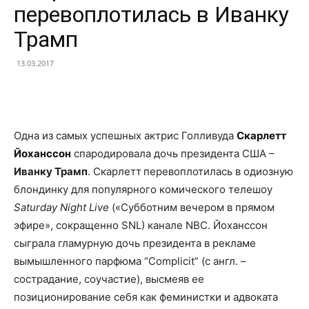
перевоплотилась в Иванку
Трамп
13.03.2017
Facebook
X
Telegram
Copy U
Одна из самых успешных актрис Голливуда
Скарлетт
Йоханссон
спародировала дочь президента США –
Иванку Трамп
. Скарлетт
перевоплотилась в одиозную
блондинку для популярного комического телешоу
Saturday Night Live
(«Субботним вечером в прямом
эфире», сокращенно SNL) канале NBC. Йоханссон
сыграла гламурную дочь президента в рекламе
вымышленного парфюма “Complicit” (с англ. –
сострадание, соучастие), высмеяв ее
позиционирование себя как феминистки и адвоката