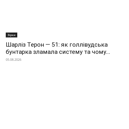
Зірки
Шарліз Терон — 51: як голлівудська
бунтарка зламала систему та чому...
05.08.2026