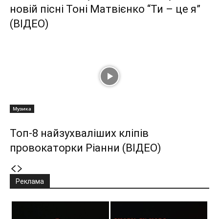
новій пісні Тоні Матвієнко “Ти – це я”
(ВІДЕО)
Музика
Топ-8 найзухваліших кліпів
провокаторки Ріанни (ВІДЕО)
Реклама