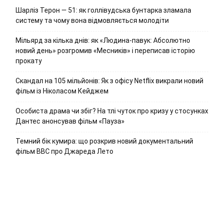
Шарліз Терон — 51: як голлівудська бунтарка зламала
систему та чому вона відмовляється молодіти
Мільярд за кілька днів: як «Людина-павук: Абсолютно
новий день» розгромив «Месників» і переписав історію
прокату
Скандал на 105 мільйонів: Як з офісу Netflix викрали новий
фільм із Ніколасом Кейджем
Особиста драма чи збіг? На тлі чуток про кризу у стосунках
Дантес анонсував фільм «Пауза»
Темний бік кумира: що розкрив новий документальний
фільм ВВС про Джареда Лето