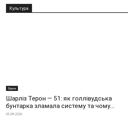
Культура
Зірки
Шарліз Терон — 51: як голлівудська
бунтарка зламала систему та чому...
05.08.2026