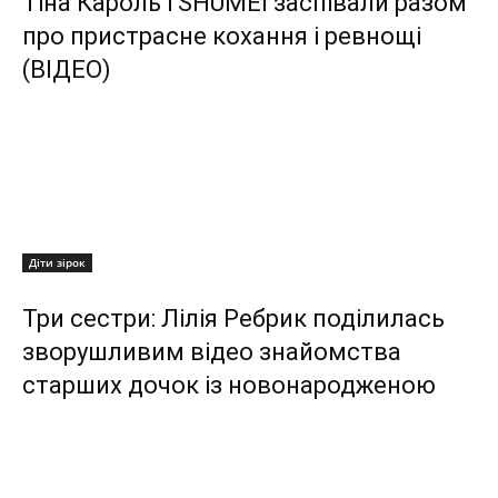
Тіна Кароль і SHUMEI заспівали разом
про пристрасне кохання і ревнощі
(ВІДЕО)
Діти зірок
Три сестри: Лілія Ребрик поділилась
зворушливим відео знайомства
старших дочок із новонародженою