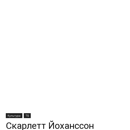
Культура
ТБ
Скарлетт Йоханссон