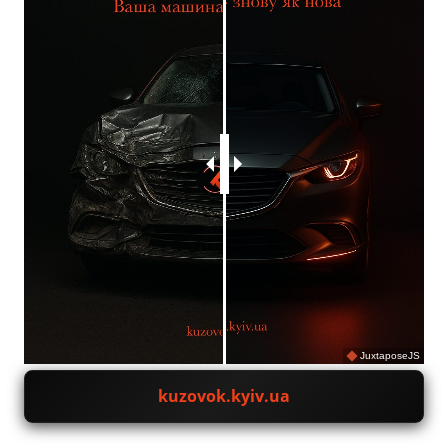
JuxtaposeJS
kuzovok.kyiv.ua