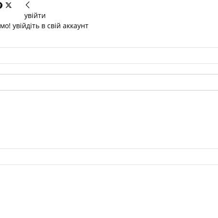
увійти
о! увійдіть в свій аккаунт