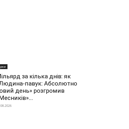
ірки
ільярд за кілька днів: як
Людина-павук: Абсолютно
овий день» розгромив
Месників»...
.08.2026