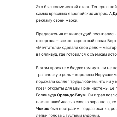
Это был космический старт. Теперь о ней
самых красивых европейских актрис. А
Дж
рекламу своей марки.
Предложения от киностудий посыпались к
отвергала – все же «крестный папа» Берт
«Мечтатели» сделали свое дело – мастер
в Голливуд, где готовился к съемкам ис
В этом проекте с бюджетом чуть ли не п
трагическую роль – королевы Иерусалима
поражала коллег трудолюбием, что ни у 
грез» открыты для Евы Грин настежь. Ее
Голливуда
Орландо Блум
. Он играл возл
памяти влюбилась в своего экранного, к
Чокаш
был неотразим: гордая осанка, ро
лепки голова с густыми кудрями.