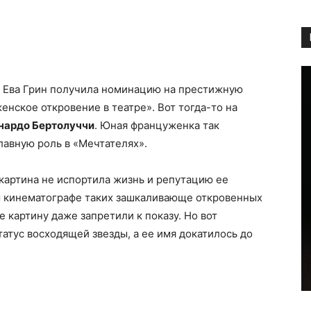
Copy URL
м Ева Грин получила номинацию на престижную
нское откровение в театре». Вот тогда-то на
нардо Бертолуччи
. Юная француженка так
лавную роль в «Мечтателях».
картина не испортила жизнь и репутацию ее
ом кинематографе таких зашкаливающе откровенных
 картину даже запретили к показу. Но вот
атус восходящей звезды, а ее имя докатилось до