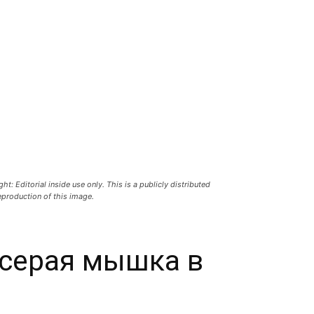
Editorial inside use only. This is a publicly distributed
eproduction of this image.
, серая мышка в