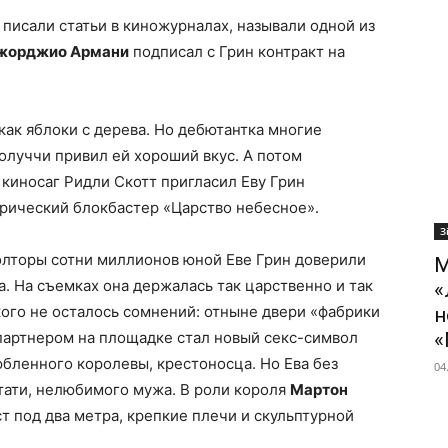
 писали статьи в киножурналах, называли одной из
орджио Армани
подписал с Грин контракт на
ак яблоки с дерева. Но дебютантка многие
олуччи привил ей хороший вкус. А потом
 киносаг Ридли Скотт пригласил Еву Грин
торический блокбастер «Царство небесное».
З
олторы сотни миллионов юной Еве Грин доверили
М
. На съемках она держалась так царственно и так
«
кого не осталось сомнений: отныне двери «фабрики
н
 партнером на площадке стал новый секс-символ
«
юбленного королевы, крестоносца. Но Ева без
04
стати, нелюбимого мужа. В роли короля
Мартон
ст под два метра, крепкие плечи и скульптурной