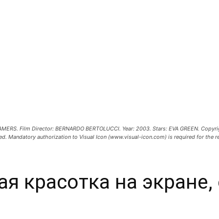
MERS. Film Director: BERNARDO BERTOLUCCI. Year: 2003. Stars: EVA GREEN. Copyright: 
ed. Mandatory authorization to Visual Icon (www.visual-icon.com) is required for the r
ая красотка на экране