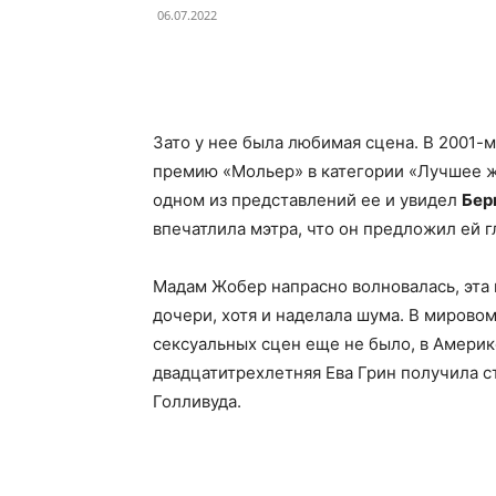
06.07.2022
Facebook
X
Telegram
Зато у нее была любимая сцена. В 2001-
премию «Мольер» в категории «Лучшее же
одном из представлений ее и увидел
Бер
впечатлила мэтра, что он предложил ей г
Мадам Жобер напрасно волновалась, эта 
дочери, хотя и наделала шума. В миров
сексуальных сцен еще не было, в Америке
двадцатитрехлетняя Ева Грин получила ст
Голливуда.