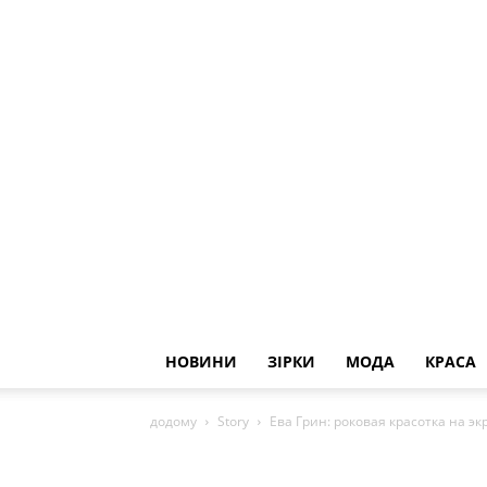
НОВИНИ
ЗІРКИ
МОДА
КРАСА
додому
Story
Ева Грин: роковая красотка на э