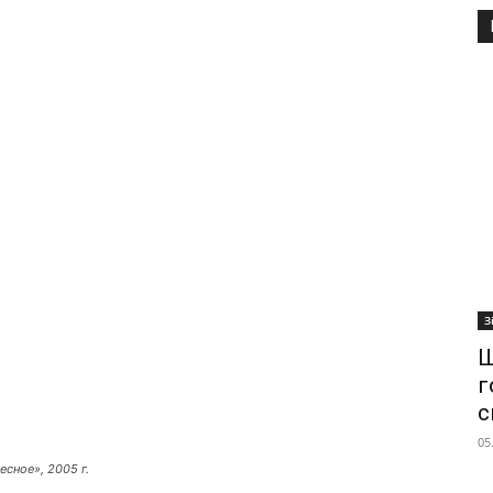
З
Ш
г
с
05
есное», 2005 г.