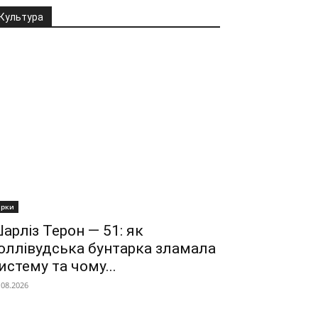
Культура
ірки
арліз Терон — 51: як
оллівудська бунтарка зламала
истему та чому...
.08.2026