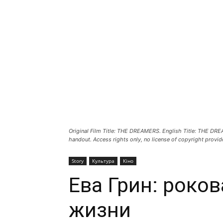
Original Film Title: THE DREAMERS. English Title: THE DREA
handout. Access rights only, no license of copyright provid
Story
Культура
Кіно
Ева Грин: роков
жизни