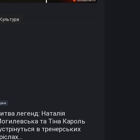
Культура
ірки
итва легенд: Наталія
огилевська та Тіна Кароль
устрінуться в тренерських
ріслах...