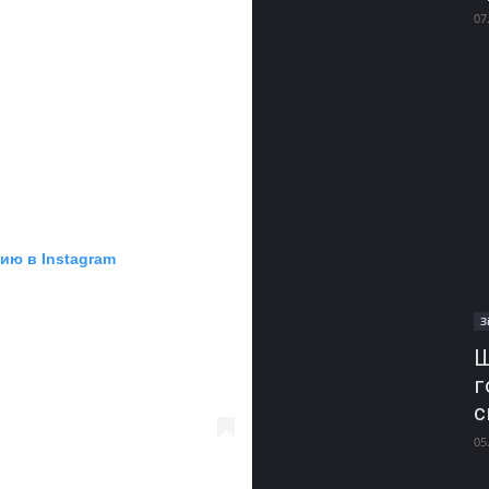
07
ию в Instagram
З
Ш
г
с
05