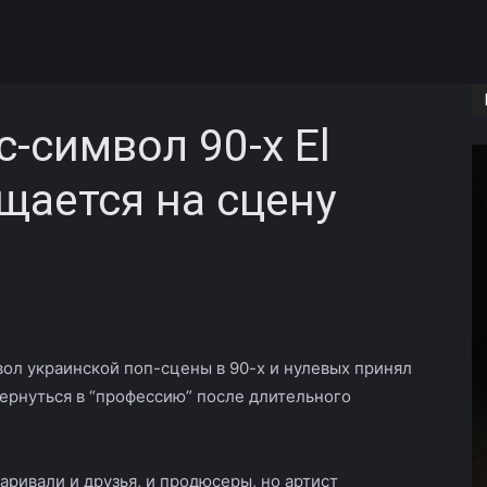
-символ 90-х El
щается на сцену
Copy URL
ол украинской поп-сцены в 90-х и нулевых принял
вернуться в “профессию” после длительного
аривали и друзья, и продюсеры, но артист