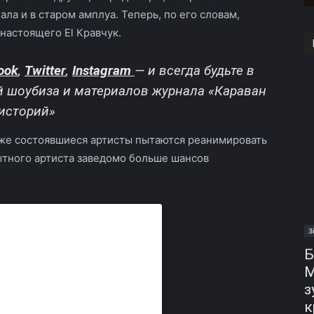
ала и в старом амплуа. Теперь, по его словам,
настоящего El Кравчук.
ook
,
Twitter
,
Instagram
—
и всегда будьте в
й шоубиза и материалов журнала «Караван
историй»
уже состоявшиеся артисты пытаются реанимировать
пытного артиста заведомо больше шансов
З
Б
М
з
к