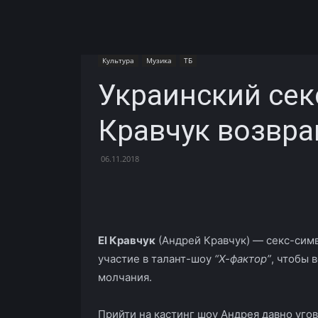
Культура
Музика
ТБ
Украинский секс
Кравчук возвра
06.11.2018
Facebook
X
Telegram
El Кравчук
(Андрей Кравчук) — секс-симв
участие в талант-шоу
“Х-фактор”
, чтобы 
молчания.
Прийти на кастинг шоу Андрея давно угов