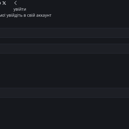
увійти
о! увійдіть в свій аккаунт