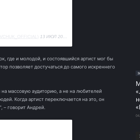
VCHUK_OFFICIAL)
13 ИЮЛ 2018 В 9:18 PDT
к, где и молодой, и состоявшийся артист мог бы
ктор позволяет достучаться до самого искреннего
З
М
«
 на массовую аудиторию, а не на любителей
н
юдей. Когда артист переключается на это, он
«
, – говорит Андрей.
04