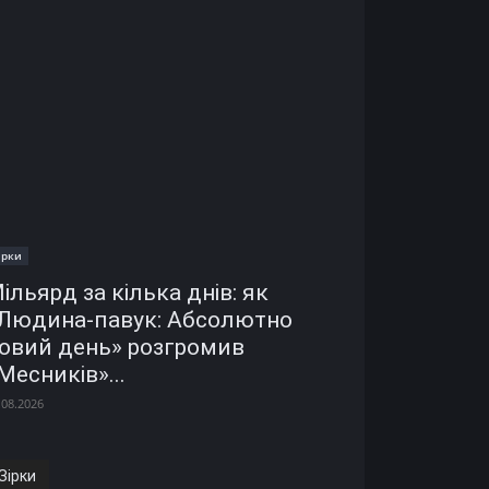
ірки
ільярд за кілька днів: як
Людина-павук: Абсолютно
овий день» розгромив
Месників»...
.08.2026
Зірки