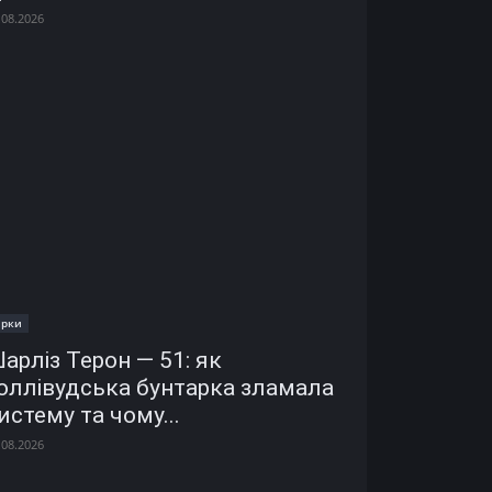
.08.2026
ірки
арліз Терон — 51: як
оллівудська бунтарка зламала
истему та чому...
.08.2026