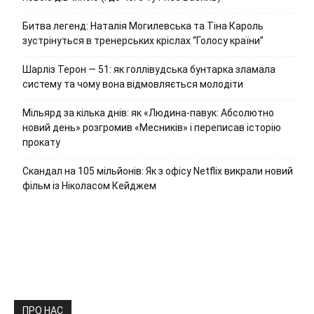
Битва легенд: Наталія Могилевська та Тіна Кароль
зустрінуться в тренерських кріслах “Голосу країни”
Шарліз Терон — 51: як голлівудська бунтарка зламала
систему та чому вона відмовляється молодіти
Мільярд за кілька днів: як «Людина-павук: Абсолютно
новий день» розгромив «Месників» і переписав історію
прокату
Скандал на 105 мільйонів: Як з офісу Netflix викрали новий
фільм із Ніколасом Кейджем
ПРО НАС