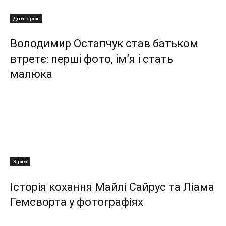
Діти зірок
Володимир Остапчук став батьком
втретє: перші фото, ім’я і стать
малюка
Зірки
Історія кохання Майлі Сайрус та Ліама
Гемсворта у фотографіях