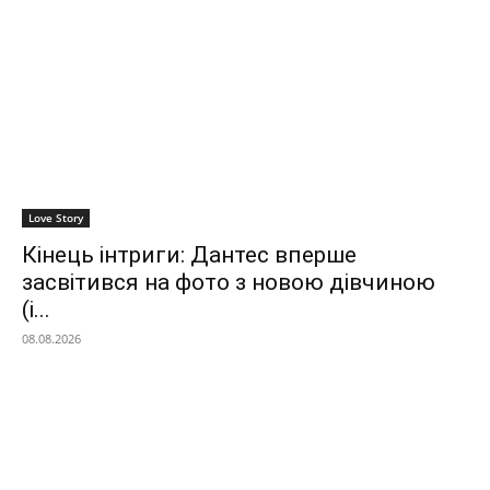
Love Story
Кінець інтриги: Дантес вперше
засвітився на фото з новою дівчиною
(і...
08.08.2026