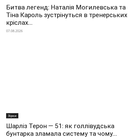
Битва легенд: Наталія Могилевська та
Тіна Кароль зустрінуться в тренерських
кріслах...
07.08.2026
Зірки
Шарліз Терон — 51: як голлівудська
бунтарка зламала систему та чому...