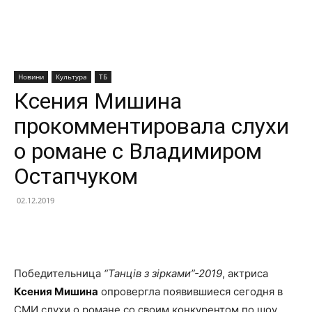
Новини
Культура
ТБ
Ксения Мишина
прокомментировала слухи
о романе с Владимиром
Остапчуком
02.12.2019
Facebook
X
Telegram
Copy U
Победительница
“Танців з зірками”-2019
, актриса
Ксения Мишина
опровергла появившиеся сегодня в
СМИ слухи о романе со своим конкурентом по шоу,