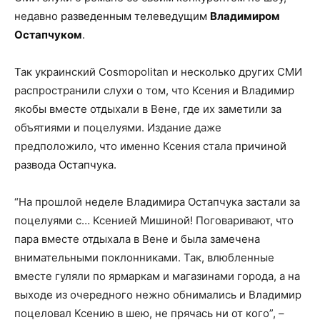
недавно
разведенным телеведущим
Владимиром
Остапчуком
.
Так украинский Cosmopolitan и несколько других СМИ
распространили слухи о том, что Ксения и Владимир
якобы вместе отдыхали в Вене, где их заметили за
объятиями и поцелуями. Издание даже
предположило, что именно Ксения стала
причиной
развода Остапчука
.
“На прошлой неделе Владимира Остапчука застали за
поцелуями с… Ксенией Мишиной! Поговаривают, что
пара вместе отдыхала в Вене и была замечена
внимательными поклонниками. Так, влюбленные
вместе гуляли по ярмаркам и магазинами города, а на
выходе из очередного нежно обнимались и Владимир
поцеловал Ксению в шею, не прячась ни от кого”, –