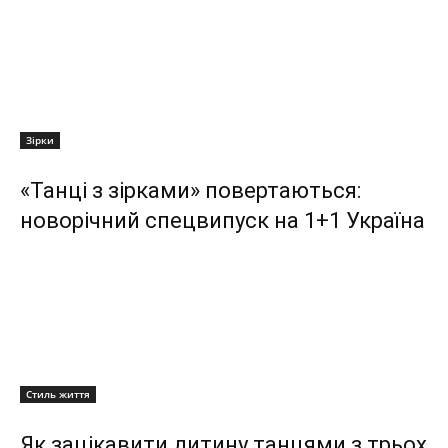
Зірки
«Танці з зірками» повертаються:
новорічний спецвипуск на 1+1 Україна
Стиль життя
Як зацікавити дитину танцями з трьох