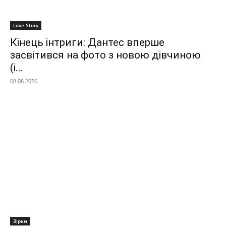
Love Story
Кінець інтриги: Дантес вперше
засвітився на фото з новою дівчиною
(і...
08.08.2026
Зірки