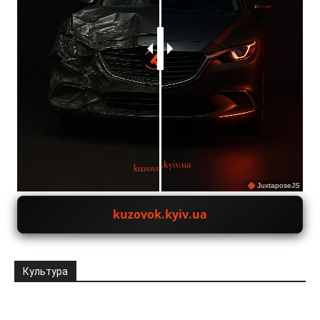
JuxtaposeJS
kuzovok.kyiv.ua
Культура