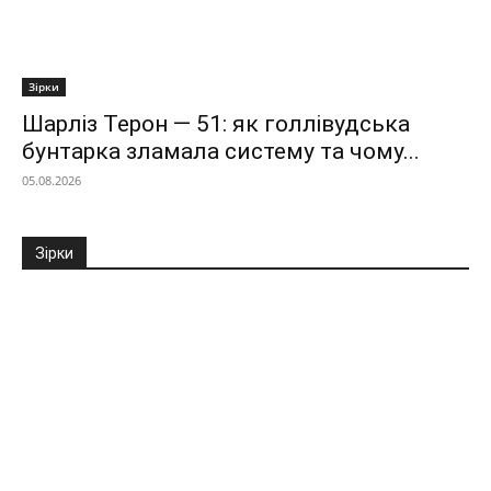
Зірки
Шарліз Терон — 51: як голлівудська
бунтарка зламала систему та чому...
05.08.2026
Зірки