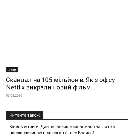
Зірки
Скандал на 105 мільйонів: Як з офісу
Netflix викрали новий фільм...
03.08.2026
Читайте також
Кінець інтриги: Дантес вперше засвітився на фото з
новою дівчиною (і до чого тут пес Василь)