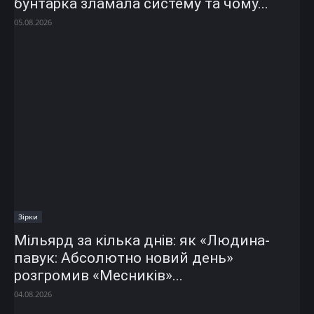
бунтарка зламала систему та чому...
05.08.2026
Зірки
Мільярд за кілька днів: як «Людина-
павук: Абсолютно новий день»
розгромив «Месників»...
04.08.2026