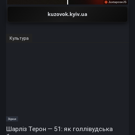
JuxtaposeJS
kuzovok.kyiv.ua
Культура
Зірки
Шарліз Терон — 51: як голлівудська