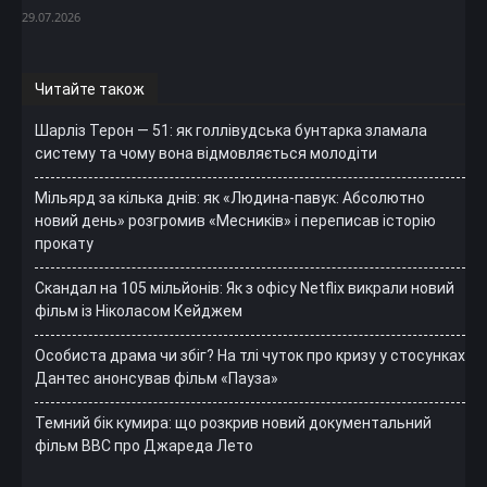
29.07.2026
Читайте також
Шарліз Терон — 51: як голлівудська бунтарка зламала
систему та чому вона відмовляється молодіти
Мільярд за кілька днів: як «Людина-павук: Абсолютно
новий день» розгромив «Месників» і переписав історію
прокату
Скандал на 105 мільйонів: Як з офісу Netflix викрали новий
фільм із Ніколасом Кейджем
Особиста драма чи збіг? На тлі чуток про кризу у стосунках
Дантес анонсував фільм «Пауза»
Темний бік кумира: що розкрив новий документальний
фільм ВВС про Джареда Лето