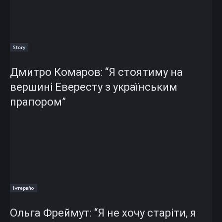
Story
Дмитро Комаров: “Я стоятиму на
вершині Евересту з українським
прапором”
Інтерв'ю
Ольга Фреймут: “Я не хочу старіти, я