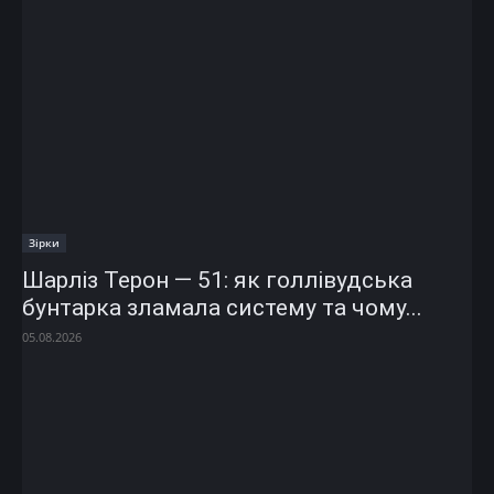
Зірки
Шарліз Терон — 51: як голлівудська
бунтарка зламала систему та чому...
05.08.2026