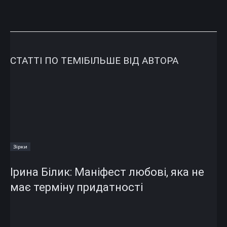
СТАТТІ ПО ТЕМІ
БІЛЬШЕ ВІД АВТОРА
Зірки
Ірина Білик: Маніфест любові, яка не
має терміну придатності