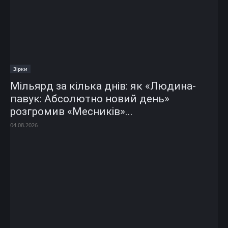
Зірки
Мільярд за кілька днів: як «Людина-
павук: Абсолютно новий день»
розгромив «Месників»...
04.08.2026