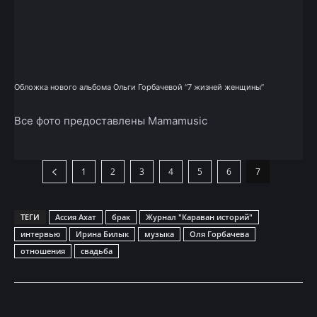
Обложка нового альбома Ольги Горбачевой “7 жизней женщины”
Все фото предоставлены Mamamusic
1
2
3
4
5
6
7
ТЕГИ
Ассия Ахат
брак
Журнал "Караван историй"
интервью
Ирина Билык
музыка
Оля Горбачева
отношения
свадьба