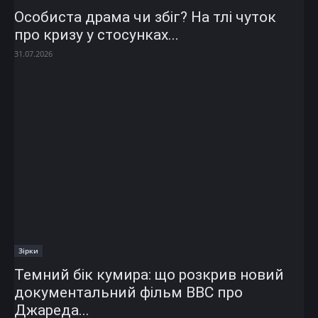
Особиста драма чи збіг? На тлі чуток
про кризу у стосунках...
31.07.2026
Зірки
Темний бік кумира: що розкрив новий
документальний фільм ВВС про
Джареда...