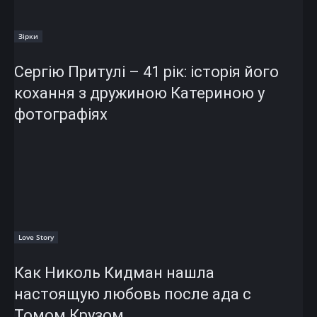
Зірки
Сергію Притулі – 41 рік: історія його
кохання з дружиною Катериною у
фотографіях
Love Story
Как Николь Кидман нашла
настоящую любовь после ада с
Томом Крузом