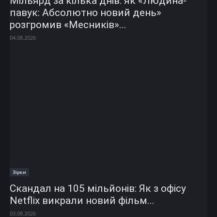
Мільярд за кілька днів: як «Людина-
павук: Абсолютно новий день»
розгромив «Месників»...
04.08.2026
Зірки
Скандал на 105 мільйонів: Як з офісу
Netflix викрали новий фільм...
03.08.2026