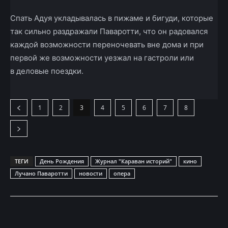
Спать Адуя укладывалась в пижаме и бигуди, которые
так сильно раздражали Паваротти, что он радовался
каждой возможности переночевать вне дома и при
первой же возможности уезжал на гастроли или
в деловые поездки.
1
2
3
4
5
6
7
8
ТЕГИ
День Рождения
Журнал "Караван историй"
кино
Лучано Паваротти
новости
опера