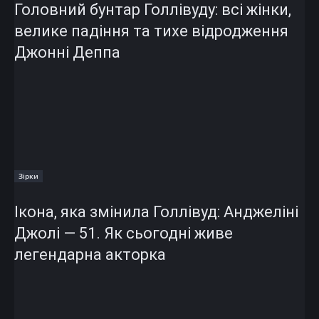
Головний бунтар Голлівуду: всі жінки,
велике падіння та тихе відродження
Джонні Деппа
Зірки
Ікона, яка змінила Голлівуд: Анджеліні
Джолі — 51. Як сьогодні живе
легендарна акторка