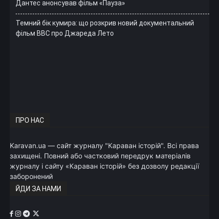
Дантес анонсував фільм «Пауза»
Темний бік кумира: що розкрив новий документальний
фільм ВВС про Джареда Лето
ПРО НАС
Karavan.ua — сайт журналу "Караван історій". Всі права
захищені. Повний або частковий передрук матеріалів
журналу і сайту «Караван історій» без дозволу редакції
заборонений
ЙДИ ЗА НАМИ