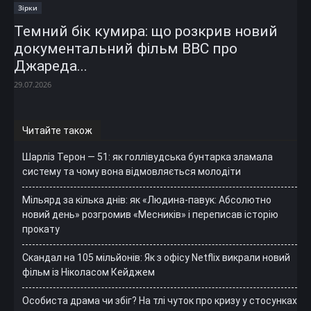
Зірки
Темний бік кумира: що розкрив новий
документальний фільм ВВС про
Джареда...
29.07.2026
Читайте також
Шарліз Терон — 51: як голлівудська бунтарка зламала
систему та чому вона відмовляється молодіти
Мільярд за кілька днів: як «Людина-павук: Абсолютно
новий день» розгромив «Месників» і переписав історію
прокату
Скандал на 105 мільйонів: Як з офісу Netflix викрали новий
фільм із Ніколасом Кейджем
Особиста драма чи збіг? На тлі чуток про кризу у стосунках