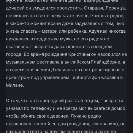
Муж не помогал ей нянчить детей, даже рождение
дочерей он умудрился пропустить. Старшая, Лоренца,
появилась на свет в результате очень тяжелых родов,
в какой­-то момент врачи даже задумались о том, чью
жизнь спасать – матери или ребенка. Адуя как никогда
нуждалась в поддержке мужа, но его рядом не
оказалось: Паваротти давал концерт в соседнем
городе. Во время рождения Кристины он находился на
музыкальном фестивале в английском Глайндборне, а
во время появления Джулианы на свет репетировал с
оркестром под управлением Герберта фон Караяна в
Милане.
О том, что он в очередной раз стал отцом, Паваротти
узнавал по телефону и не всегда мог вырваться домой,
чтобы обнять своих девочек. Лучано редко
праздновал с женой ее дни рождения, как правило, он
находился где­то на другом конце света и даже не