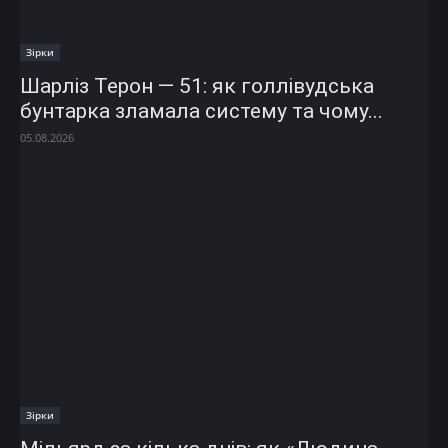
Зірки
Шарліз Терон — 51: як голлівудська
бунтарка зламала систему та чому...
05.08.2026
Зірки