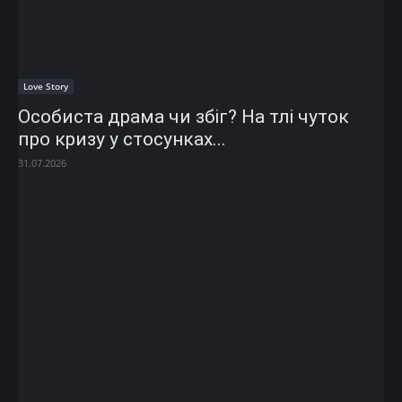
Love Story
Особиста драма чи збіг? На тлі чуток
про кризу у стосунках...
31.07.2026