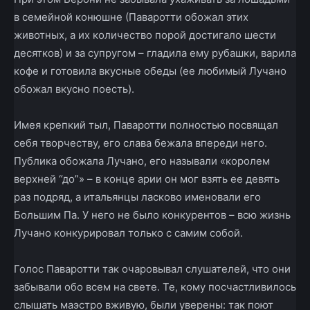
в семейной конюшне (Паваротти обожал этих
животных, а их количество порой достигало шести
десятков) и за супругом – гладила ему рубашки, варила
кофе и готовила вкусные обеды (ее любимый Лучано
обожал вкусно поесть).
Имея крепкий тыл, Паваротти полностью посвящал
себя творчеству, его слава бежала впереди него.
Публика обожала Лучано, его называли «королем
верхней “до”» – в конце арии он мог взять ее девять
раз подряд, а итальянцы ласково именовали его
Большим Па. У него не было конкурентов – всю жизнь
Лучано конкурировал только с самим собой.
Голос Паваротти так очаровывал слушателей, что они
забывали обо всем на свете. Те, кому посчастливилось
слышать маэстро вживую, были уверены: так поют