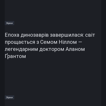
Зірки
Епоха динозаврів завершилася: світ
прощається з Семом Ніллом —
легендарним доктором Аланом
Ґрантом
Зірки