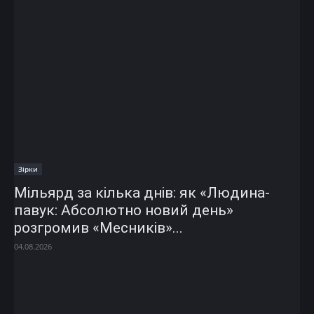
Зірки
Мільярд за кілька днів: як «Людина-
павук: Абсолютно новий день»
розгромив «Месників»...
04.08.2026