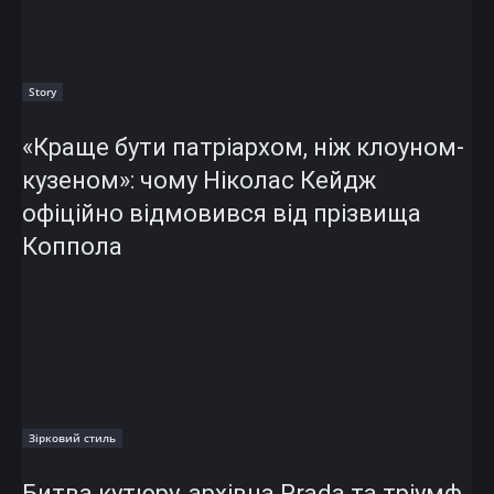
Story
«Краще бути патріархом, ніж клоуном-
кузеном»: чому Ніколас Кейдж
офіційно відмовився від прізвища
Коппола
Зірковий стиль
Битва кутюру, архівна Prada та тріумф