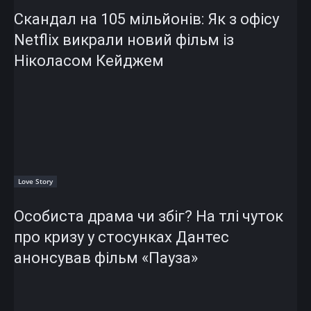
Скандал на 105 мільйонів: Як з офісу
Netflix викрали новий фільм із
Ніколасом Кейджем
Love Story
Особиста драма чи збіг? На тлі чуток
про кризу у стосунках Дантес
анонсував фільм «Пауза»