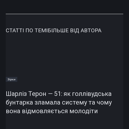
СТАТТІ ПО ТЕМІ
БІЛЬШЕ ВІД АВТОРА
Зірки
Шарліз Терон — 51: як голлівудська
бунтарка зламала систему та чому
вона відмовляється молодіти