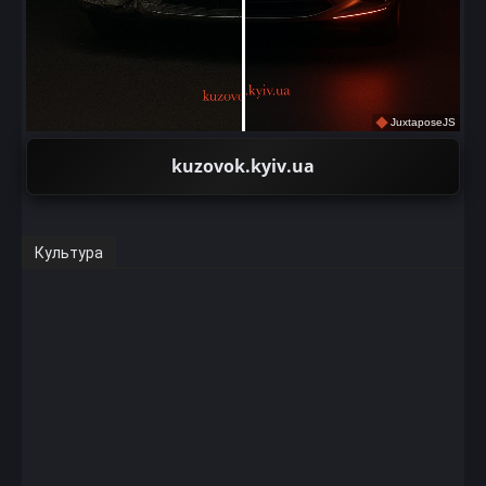
JuxtaposeJS
kuzovok.kyiv.ua
Культура