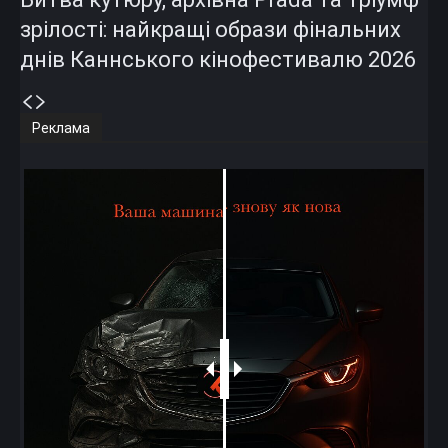
зрілості: найкращі образи фінальних
днів Каннського кінофестивалю 2026
Реклама