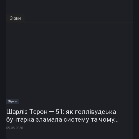
Зірки
Зірки
Шарліз Терон — 51: як голлівудська
бунтарка зламала систему та чому...
05.08.2026