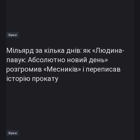
Зірки
Мільярд за кілька днів: як «Людина-
павук: Абсолютно новий день»
розгромив «Месників» і переписав
історію прокату
Зірки