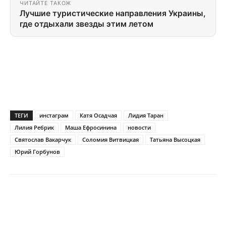
ЧИТАЙТЕ ТАКОЖ
Лучшие туристические направления Украины,
где отдыхали звезды этим летом
ТЕГИ
инстаграм
Катя Осадчая
Лидия Таран
Лилия Ребрик
Маша Ефросинина
новости
Святослав Вакарчук
Соломия Витвицкая
Татьяна Высоцкая
Юрий Горбунов