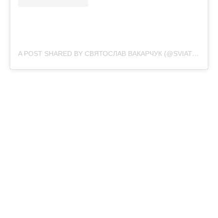
A POST SHARED BY СВЯТОСЛАВ ВАКАРЧУК (@SVIATOSLAV.VAKARCHUK)