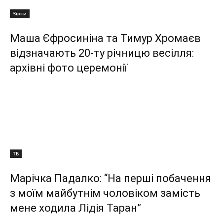
Зірки
Маша Єфросиніна та Тимур Хромаєв
відзначають 20-ту річницю весілля:
архівні фото церемонії
ТБ
Марічка Падалко: “На перші побачення
з моїм майбутнім чоловіком замість
мене ходила Лідія Таран”