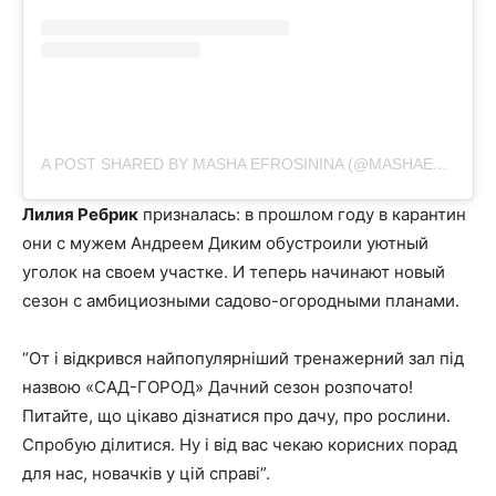
A POST SHARED BY MASHA EFROSININA (@MASHAEFROSININA)
Лилия Ребрик
призналась: в прошлом году в карантин
они с мужем Андреем Диким обустроили уютный
уголок на своем участке. И теперь начинают новый
сезон с амбициозными садово-огородными планами.
“От і відкрився найпопулярніший тренажерний зал під
назвою «САД-ГОРОД» Дачний сезон розпочато!
Питайте, що цікаво дізнатися про дачу, про рослини.
Спробую ділитися. Ну і від вас чекаю корисних порад
для нас, новачків у цій справі”.