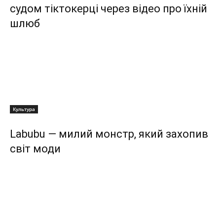
судом тіктокерці через відео про їхній
шлюб
Культура
Labubu — милий монстр, який захопив
світ моди