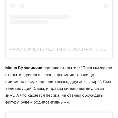
A POST SHARED BY ЛІДІЯ ТАРАН LIDIYA TARAN (@LIDIYATARAN)
Маша Ефросинина
сделала открытие: “
Пока мы ждали
открытия дачного сезона, два моих товарища
прилично вымахали: один ввысь, другая – вширь”. Сын
телеведущей, Саша, и правда сильно вытянулся за
зиму. А что касается песика, не станем обсуждать
фигуру, будем бодипозитивными.