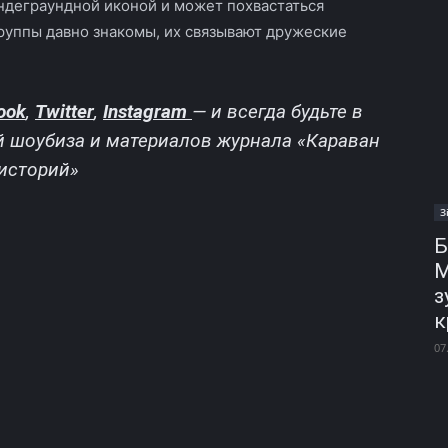
деграундной иконой и может похвастаться
руппы давно знакомы, их связывают дружеские
ook
,
Twitter
,
Instagram
—
и всегда будьте в
й шоубиза и материалов журнала «Караван
историй»
З
Б
М
з
к
07