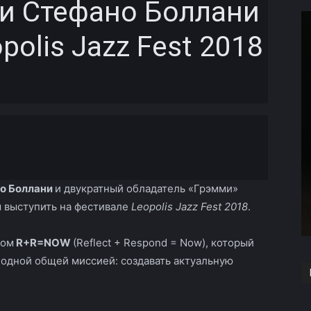
 и Стефано Боллани
polis Jazz Fest 2018
Copy URL
о Боллани
и двукратный обладатель «Грэмми»
ы выступить на фестивале
Leopolis Jazz Fest 2018
.
том
R+R=NOW
(Reflect + Respond = Now), который
одной общей миссией: создавать актуальную