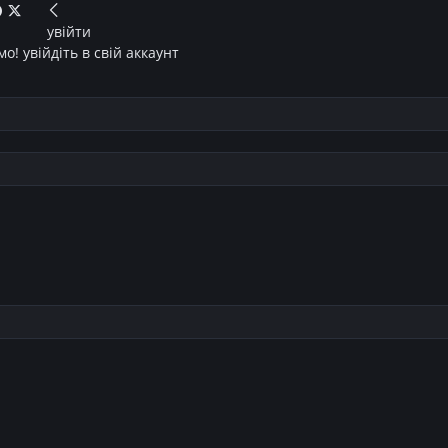
увійти
о! увійдіть в свій аккаунт