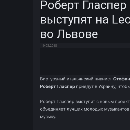
Роберт Гласпер
выступят на Leo
во Львове
19.03.2018
Facebook
X
Telegram
Виртуозный итальянский пианист
Стефан
Роберт Гласпер
приедут в Украину, чтоб
Роберт Гласпер выступит с новым проек
объединяет лучших молодых музыкантов 
музыку.