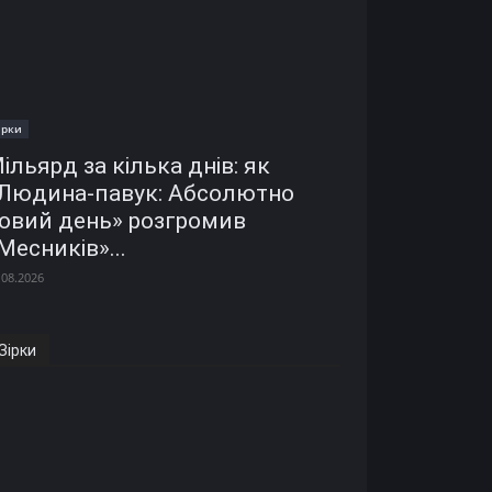
ірки
ільярд за кілька днів: як
Людина-павук: Абсолютно
овий день» розгромив
Месників»...
.08.2026
Зірки