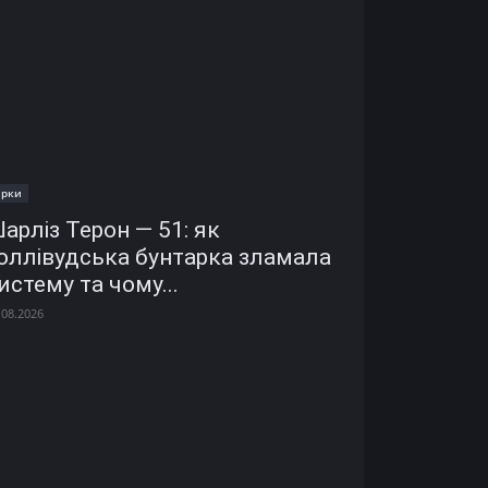
ірки
арліз Терон — 51: як
оллівудська бунтарка зламала
истему та чому...
.08.2026