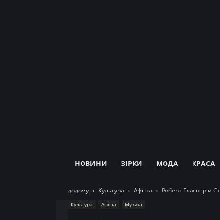
НОВИНИ
ЗІРКИ
МОДА
КРАСА
додому
Культура
Афіша
Роберт Гласпер и Ст
Культура
Афіша
Музика