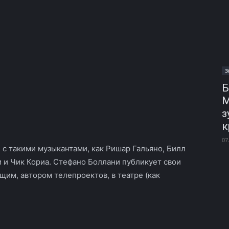
З
Б
М
з
к
07
 с такими музыкантами, как Ришар Гальяно, Билл
и и Чик Кориа. Стефано Боллани публикует свои
щим, автором телепроектов, в театре (как