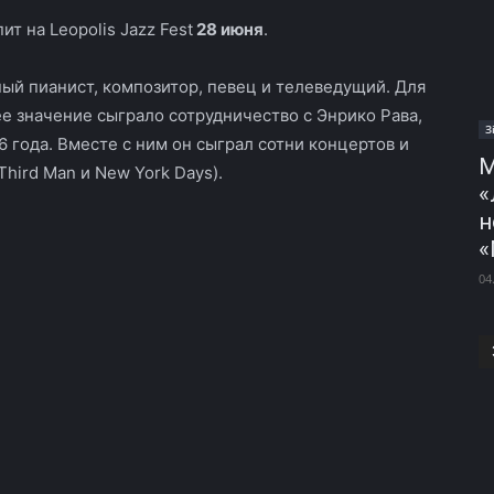
т на Leopolis Jazz Fest
28 июня
.
ный пианист, композитор, певец и телеведущий. Для
е значение сыграло сотрудничество с Энрико Рава,
З
 года. Вместе с ним он сыграл сотни концертов и
М
Third Man и New York Days).
«
н
«
04