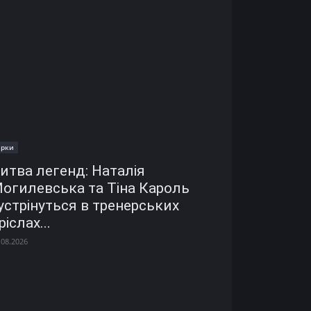
ірки
итва легенд: Наталія
огилевська та Тіна Кароль
устрінуться в тренерських
ріслах...
.08.2026