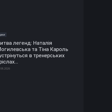
ірки
итва легенд: Наталія
огилевська та Тіна Кароль
устрінуться в тренерських
ріслах...
.08.2026